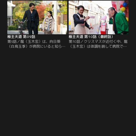
龍が探すフィギュアがあったが、20
商店街の店は存亡の危機に。そのこ
万円という高値だった。そこに酒井
とを知った雅（志尊淳）は商店街を
（古川雄大）がやってくる。酒井は
救いたいと、ちぇりーぱふぇぱふぇ
ネオポリスガールのオタクで…。
のオーナー・リサと話し合おうとす
る。
極主夫道 第09話
極主夫道 第10話（最終話）
第9話／龍（玉木宏）は、向日葵
第10話／クリスマスが近付く中、龍
（白鳥玉季）が病院にいると知らさ
（玉木宏）は体調を崩して病院で精
れて駆けつける。向日葵は、クラス
密検査を受ける。病院に来ていた田
メートとケンカしてケガをさせてし
中（MEGUMI）は偶然、龍の検査結
まったのだった。数日後、学校をサ
果について医師が“持って3ヵ月”と
ボっていた向日葵が警察に保護され
話しているのを聞いてしまう。田中
る。向日葵の様子を心配した美久
から、龍が余命3ヵ月と聞かされて
（川口春奈）は雅（志尊淳）に、向
動揺する美久（川口春奈）。龍にや
日葵の悩みを聞き出してほしいと頼
りたいことをさせてあげようと決意
む。
した美久は…。