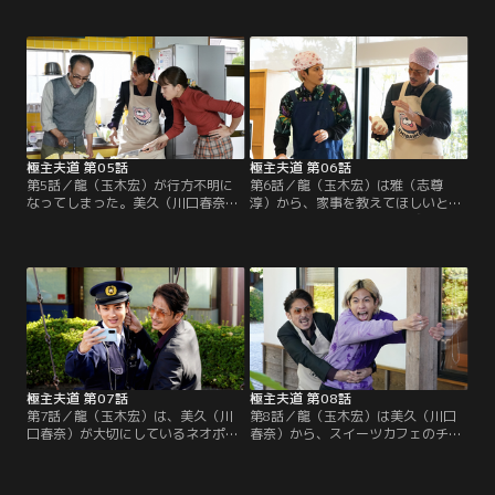
の父親”として出演していた。自分
美久の父はコワモテの龍に怯えてい
も理想の父親になりたいと考えた龍
る様子。龍は美久の父から、意外な
はPTAの会議に乗り込み、PTAに入
ことを頼まれる。そんな中、美久は
りたいと千金楽に直談判。会議で
会社で大きな仕事を任される。美久
は、近々開かれるハロウィンのお楽
のデザインが、ある絵画展で採用さ
しみ会について話し合われていた。
れると決まったのだ。
極主夫道 第05話
極主夫道 第06話
第5話／龍（玉木宏）が行方不明に
第6話／龍（玉木宏）は雅（志尊
なってしまった。美久（川口春奈）
淳）から、家事を教えてほしいと頼
は龍に連絡するが電話はつながらな
まれる。雅は、ゆかり（玉城ティ
い。一方、江口（竹中直人）は、龍
ナ）のために家事ができるようにな
を天雀会に戻すための次なる作戦を
りたいと考えていた。龍は美久（川
思いつく。向日葵（白鳥玉季）に龍
口春奈）と一緒に、雅の恋の悩みを
を嫌いになるようなことを吹き込ん
聞く。美久は、雅の恋を全力で応援
で、龍と美久を別れさせるというの
すると張り切る。そんな中、雅は、
だ。雅（志尊淳）は、大人げない江
ゆかりが見知らぬ男から「もう一度
口にあきれるばかり。
やり直したい」と…。
極主夫道 第07話
極主夫道 第08話
第7話／龍（玉木宏）は、美久（川
第8話／龍（玉木宏）は美久（川口
口春奈）が大切にしているネオポリ
春奈）から、スイーツカフェのチェ
スガールの限定フィギュアを壊して
ーン店・ちぇりーぱふぇぱふぇが近
しまう。同じフィギュアを買いに、
所に開店したことを聞く。ちぇりー
龍はおもちゃ屋へ行く。その店には
ぱふぇぱふぇに客を取られ、火竜町