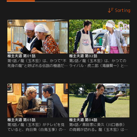
Sorting
極主夫道 第01話
極主夫道 第02話
第1話／龍（玉木宏）は、かつて“不
第2話／龍（玉木宏）は、かつての
死身の龍”と呼ばれる伝説の極道だ
ライバル・虎二郎（滝藤賢一）と再
った。足を洗った龍は、妻の美久
会。虎二郎は“剛拳の虎”と呼ばれ、
（川口春奈）、娘の向日葵と平穏に
龍と双璧をなす伝説の極道だった
暮らし、家事に命をかける“専業主
が、今は刑務所から出所してクレー
夫”として忙しい毎日を送ってい
プを売っていた。龍と虎二郎はにら
る。一方、龍が所属していた天雀会
み合い、火花を散らす。そんな中、
は、ライバルの大城山組から、従わ
龍は、火竜町婦人会の会長・田中の
なければ潰すとプレッシャーをかけ
誘いでフィットネスクラブに体験入
られていた。
会する。
極主夫道 第03話
極主夫道 第04話
第3話／龍（玉木宏）がテレビを見
第4話／黒田家に美久（川口春奈）
ていると、向日葵（白鳥玉季）の学
の両親が訪れる。龍（玉木宏）は、
校でPTA会長を務める千金楽が“理想
美久の母と父をもてなす。しかし、