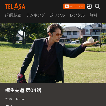
Watch now
見放題
ランキング
ジャンル
レンタル
無料
は
極主夫道 第04話
2020
46
mins