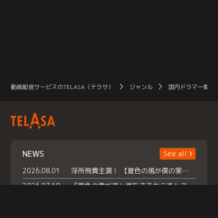
動画配信サービスのTELASA（テラサ）
ジャンル
国内ドラマ一覧（
NEWS
See all
2026.08.01
浮所飛貴主演！ 【夏色の風が僕の家にやってきた】 本日よりテラサで独占配信スタート！
2026.07.18
『夏色の雲が恋と嵐をまきおこす』スペシャルメイキング 【Part1】2026年７月18日（土）23時30分～配信スタート！話題のシーンの裏側を大公開！豪華キャスト大集合！ 『武宮家 真夏の家族会議』開催！
2026.07.15
救命医・遥（今田）の《心揺さぶる過去》や、 麻酔科医・権野（船越英一郎）の《謎多きプライベート》など… 《知られざるエピソード》を独占配信！