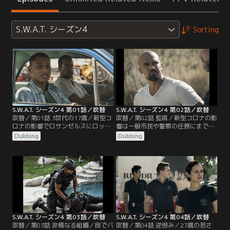
S.W.A.T. シーズン4
Sorting
S.W.A.T. シーズン4 第01話／吹替
S.W.A.T. シーズン4 第02話／吹替
吹替／第01話 3世代の17歳／新型コ
吹替／第02話 監視／新型コロナの影
ロナの影響でロサンゼルスにロック
響は一般市民や警察の任務にまで及
ダウンが迫る中、BLM（ブラック・
んでいる。コロナ禍で困っている人
Dubbing
Dubbing
ライヴズ・マター）運動のデモ隊が
のためにコミュニティセンターの食
通りを埋め尽くしていた。ホンドー
糧配布を手伝うホンドーは、ニシェ
は1992年のロス暴動のことを思い出
ルと再会する。タンは、自分の母が
しつつ、毎年開かれているロス暴動
いざこざに巻き込まれケガをしたと
の記念イベントに参加する。街では
連絡を受ける。そんな中、チェチェ
血液バンクを狙った爆弾テロが発生
ン出身の犯罪組織のボス、ラデック
し、大勢の死傷者が出る。
がLAに潜伏している可能性があると
分かり…。
S.W.A.T. シーズン4 第03話／吹替
S.W.A.T. シーズン4 第04話／吹替
吹替／第03話 非情なる組織／街でバ
吹替／第04話 逆恨み／27歳の若さ