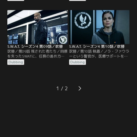
ているだけだと思われたその時、何
件の主犯格は白人至上主義の過激派
者かに狙撃され、隊員の1人が胸部
グループであると判明し、SWATは
を撃たれてしまう。ストリートの元
FBIと協力し調査に当たる。一方、デ
に母親のカレンから電話がかかって
ィーコンは娘の新しい学校の見学の
くる。母親を冷たくあしらうストリ
ために休みを取り、見学の結果、私
ートにモリーは和解するよう説得す
立校に行かせるべきだという考えの
るが、ストリートは拒絶してしま
アニーと衝突する。
う。
S.W.A.T. シーズン4 第09話／吹替
S.W.A.T. シーズン4 第10話／吹替
吹替／第09話 残された者たち／同僚
吹替／第10話 執着／ノラ・ファウラ
を失ったSWATに、任務の進め方に
ーという警官が、医療サポートをす
問題がなかったか執行調査課の調査
るためにチームにトライアルで加わ
Dubbing
Dubbing
が入る。クリスは人一倍ショックが
ることになる。また、クリスとスト
大きいため、ウェンディのカウンセ
リートは戦術リーダー講習の最終面
リングを受けるよう指示される。ホ
接に臨もうとしていた。ストリート
ンドーは自分に落ち度がなかったか
はモリーとの関係にも悩んでいる。
再検証するため、ディーコンと共に
そんな時、携帯電話の修理などを請
1
「帝国の公爵（インペリアル・デュ
け負う店で、男が電話番号を見せて
ークス）」のアジトへ行くが、そこ
「誰の番号か教えろ」と銃を手に店
で新たな事実を発見する。
員を脅し…。