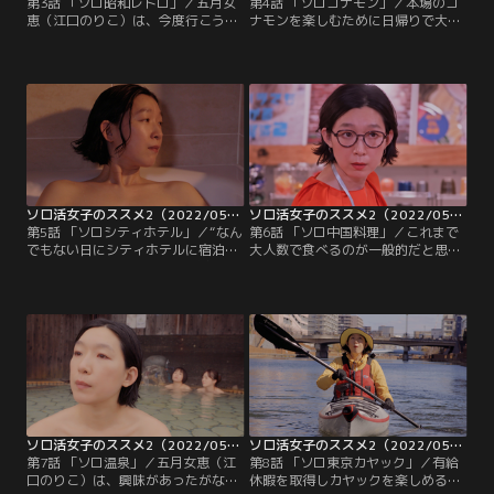
第3話 「ソロ昭和レトロ」／五月女
第4話 「ソロコナモン」／本場のコ
恵（江口のりこ）は、今度行こうと
ナモンを楽しむために日帰りで大阪
思い調べていた昭和の雰囲気をその
へとやってきた五月女恵（江口のり
まま残したデパートが既に閉店して
こ）は、テレビで度々紹介されるほ
いるという事実を知り衝撃を受け
ど有名な老舗のお好み焼き屋を訪れ
る。いついけなくなるか分からない
る。昭和感満載の佇まいや店内の雰
という危機感を感じた恵は、今まで
囲気に感動しながら、お好み焼きを
気になりつつも行けていなかった昭
楽しんでいる中、1人の男性客の注
和レトロを巡る旅に出る！
文内容に衝撃を受ける…！続いてハ
シゴした先は創業40年以上のセルフ
たこ焼きの名店。
ソロ活女子のススメ2（2022/05/04放送分）第05話
ソロ活女子のススメ2（2022/05/11放送分）第06話
第5話 「ソロシティホテル」／“なん
第6話 「ソロ中国料理」／これまで
でもない日にシティホテルに宿泊し
大人数で食べるのが一般的だと思わ
思いっきり満喫する”という意外と
れてきた食事に1人で挑み楽しんで
盲点でこれまでスルーしてしまって
きた五月女恵（江口のりこ）。今回
いたソロ活を行うべくホテルニュー
は、難攻不落の壁・中国料理に挑戦
オータニを訪れた五月女恵（江口の
するべくホテル雅叙園東京を訪れ
りこ）。早速館内へと入ると、手の
る。豪華な彩色彫刻や天井画に感動
込んだウェルカムドリンクや部屋の
しながら恵が最初に向かったのは、
雰囲気・充実したアメニティなど行
有形文化財に指定されている百段階
き届いたサービスに圧倒される。
段。しかし、実際には99段しかない
段数に恵は疑問を持つ。
ソロ活女子のススメ2（2022/05/18放送分）第07話
ソロ活女子のススメ2（2022/05/25放送分）第08話（最終話）
第7話 「ソロ温泉」／五月女恵（江
第8話 「ソロ東京カヤック」／有給
口のりこ）は、興味があったがなか
休暇を取得しカヤックを楽しめる公