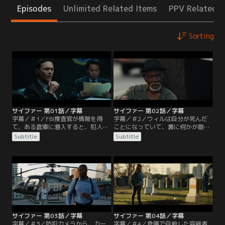
Episodes
Unlimited Related Items
PPV Related I
Sorting
サイファー 第01話／字幕
サイファー 第02話／字幕
字幕／＃1／FBI捜査官が情報を得
字幕／＃2／ウィルは自分が死んだ
て、ある倉庫に潜入すると、犯人は
ことになっていて、裏に何かが隠さ
何か証拠を消した後で、自殺してし
れていることを感じる。FBIの捜査チ
Subtitle
Subtitle
まう。現場からは謎の暗号文が見つ
ームは事件の調査のために、自殺し
かり、解読を元FBI捜査官の天才暗号
たアレックスの妻に話を聞くが、彼
解読者ウィルに依頼することになっ
女には心当たりがない。おまけに自
た。ところが、倉庫の壁の中に仕込
殺したアレックスは別人だった。何
まれた爆弾によって、暗号が消失し
者かがアレックスに成りすまし、犯
てしまう。しかし、ウィルは密かに
行に及んだとしたら、事件の背景
暗号を写真で撮っていた。解読して
は？自殺したのは誰？ウィルはカー
いくと…。
トに密かに連絡を取るが…。
サイファー 第03話／字幕
サイファー 第04話／字幕
字幕／＃3／防犯カメラから、カー
字幕／＃4／倉庫で自殺した容疑者