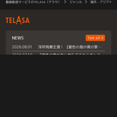
動画配信サービスのTELASA（テラサ）
ジャンル
海外・アジアドラ
NEWS
See all
2026.08.01
浮所飛貴主演！ 【夏色の風が僕の家にやってきた】 本日よりテラサで独占配信スタート！
2026.07.18
『夏色の雲が恋と嵐をまきおこす』スペシャルメイキング 【Part1】2026年７月18日（土）23時30分～配信スタート！話題のシーンの裏側を大公開！豪華キャスト大集合！ 『武宮家 真夏の家族会議』開催！
2026.07.15
救命医・遥（今田）の《心揺さぶる過去》や、 麻酔科医・権野（船越英一郎）の《謎多きプライベート》など… 《知られざるエピソード》を独占配信！