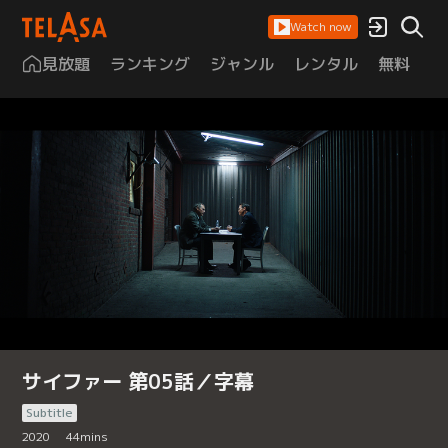
Watch now
見放題
ランキング
ジャンル
レンタル
無料
は
サイファー 第05話／字幕
Subtitle
2020
44
mins