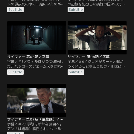
トの事故死の際に一緒にいたのがウ
の記録を処分した病院の医師の元
ィルだと判明する。FBIはウィルの別
に、リーズとアンドレが訪れる。ば
Subtitle
Subtitle
れた妻リアの元を訪ねる。ウィルは
れるのは時間の問題だと訴えるが、
暗殺リストの最初の人物フィリッ
クリスは彼を口封じのために殺して
プ・ワシントン宅を訪れたが、その
しまう。ウィルとクレアは解読に成
際にクレアもそこにいたのだった。
功したリストの新たな人物、スカー
クレアは暗殺リストの暗号を作成し
レット・ワトキンの事務所に行く
たのはクレアの父だったことをウィ
が、倒れている彼女を発見する。急
ルに告白する。その後FBIを名乗る人
いで病院に連れて行くも、彼女は死
物がリアの家を訪れ…。
んでしまい…。
サイファー 第05話／字幕
サイファー 第06話／字幕
字幕／＃5／ウィルはかつて逮捕し
字幕／＃6／クレアがカートと繋が
た元ハッカーのジェームズを訪れ、
っていることを知ったウィルは彼女
暗号解読に成功した5人の関連を調
を問い詰める。倉庫内で自殺したア
Subtitle
Subtitle
べるように依頼する。そこにはウィ
レックスが組織から仕事を請け、暗
ルの名前も。ジェームズの調べで5
号化したが、組織は暗号を解読する
人の共通点として、ある人物から多
手段を失い、ウィルが選ばれた。ク
額の送金を受けていたことが判明
レアはウィルを監視するために接触
し、ウィルは2週間後に自分が標的
してきたのだ。すべてが計画のとお
になったことを解読してしまう。ジ
りだった。ウィルはクレアの元を離
ェームズは一連の事件にカートが関
れ、残されたクレアは誰かに電話
わっていることを突き止め…。
し…。
サイファー 第07話（最終話）／字幕
字幕／＃7／事態は新たな展開へ。
アンナは組織に誘拐され、ウィルは
FBIで暗号の解読のもとで暗号の解読