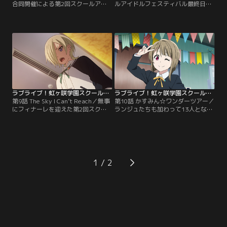
合同開催による第2回スクールアイ
ルアイドルフェスティバル最終日。
ドルフェスティバル。1日目は東雲
今日は、虹ヶ咲学園の文化祭との合
学院、2日目は藤黄学園、3日目は
同開催の日。しかし、当日になって
Y.G国際学園と続き、4日目は紫苑女
も侑が作る同好会の曲は完成してい
学院での開催となった。その展示室
なかった。最高の曲にしなければい
に飾られていたスクールアイドル時
けないというプレッシャーのもと、
代の三船薫子と幼い栞子の写真。か
考え込んでしまう侑。侑の作った曲
つて栞子にもスクールアイドルに憧
を歌う、それだけで素敵なことだと
れる気持ちがあったことを知った侑
励ます同好会メンバーの言葉に…。
たちは…。【提供：バンダイチャン
【提供：バンダイチャンネル】
ネル】
ラブライブ！虹ヶ咲学園スクールアイドル同好会TVアニメ2期 第09話
ラブライブ！虹ヶ咲学園スクールアイドル同好会TVアニメ2期 第10話
第9話 The Sky I Can’t Reach／無事
第10話 かすみん☆ワンダーツアー／
にフィナーレを迎えた第2回スクー
ランジュたちも加わって13人とな
ルアイドルフェスティバル。そんな
り、一段とにぎやかになった同好
矢先、ランジュから、スクールアイ
会。しかし、かすみは人数が増えた
ドルをやめて帰国するという連絡が
ことで部長としての威厳を示せなく
入る。理由を問い詰めるミアだった
なっているのではないかと気にして
が、全てをやりきったというランジ
いた。みんなに部長として認められ
ュはどこか冷めた表情で軽く聞き流
るためには、どうしたら--！ひらめ
1
すだけだった。自分の目的のため、
いたかすみの提案で、しずくの家で
ランジュに歌い続けさせたいミア
お泊り会をすることになった同好
は…。【提供：バンダイチャンネ
会。【提供：バンダイチャンネル】
ル】