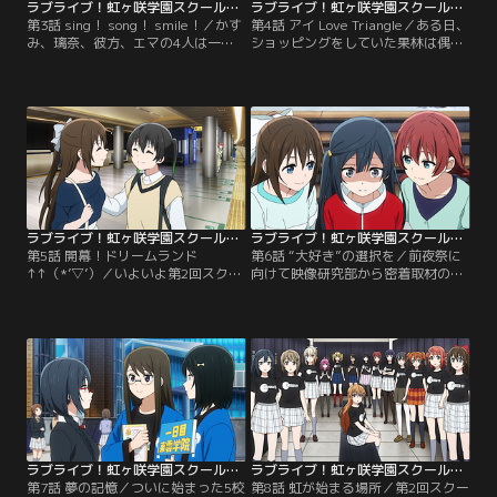
ラブライブ！虹ヶ咲学園スクールアイドル同好会TVアニメ2期 第03話
ラブライブ！虹ヶ咲学園スクールアイドル同好会TVアニメ2期 第04話
第3話 sing！ song！ smile！／かす
第4話 アイ Love Triangle／ある日、
み、璃奈、彼方、エマの4人は一緒
ショッピングをしていた果林は偶然
にステージに立つと意気込んだのは
愛と出会う。その隣には愛の幼馴染
良いものの、ソロで活動してきた4
であり、「お姉ちゃん」と呼ぶ川本
人はバラバラのまま。YG国際学園と
美里がいた。今日は美里の退院祝い
の合同ライブまで残された時間は少
だという。体調を気遣う愛と、元気
ない。そこで璃奈は一人ずつやりた
に振る舞う美里。しかし果林は、美
いことを発表するためのお泊り会を
里が時折見せる曇った表情が気にな
提案する。しかし、好き好きにやり
っていた。果林が事情を尋ねるも、
たいことを言い合うだけの夜が続
愛に余計な心配をかけたくない
き…。【提供：バンダイチャンネ
と…。【提供：バンダイチャンネ
ル】
ル】
ラブライブ！虹ヶ咲学園スクールアイドル同好会TVアニメ2期 第05話
ラブライブ！虹ヶ咲学園スクールアイドル同好会TVアニメ2期 第06話
第5話 開幕！ドリームランド
第6話 “大好き”の選択を／前夜祭に
↑↑（*’▽’）／いよいよ第2回スクー
向けて映像研究部から密着取材の申
ルアイドルフェスティバルが近づい
込みを受ける同好会。しかし、未だ
てきた。文化祭との合同開催も決ま
に正体を明かしていないせつ菜に配
り、慌ただしくなる学内。そんな
慮し、密着を断る形で取材に対応す
中、しずくも所属している演劇部
ることに。生徒会長とスクールアイ
が、前夜祭の演出を任されることに
ドル、全く違う二つの大好きを、そ
なった。歩夢とせつ菜による歌と芝
れぞれ続けるためにはこのままがよ
居のユニットを想像していたしずく
いとせつ菜は語る。しかし、学園中
は、内密に侑に相談。すると侑から
が開催日に向けて盛り上がるな
ある提案があり…。【提供：バンダ
か…。【提供：バンダイチャンネ
イチャンネル】
ル】
ラブライブ！虹ヶ咲学園スクールアイドル同好会TVアニメ2期 第07話
ラブライブ！虹ヶ咲学園スクールアイドル同好会TVアニメ2期 第08話
第7話 夢の記憶／ついに始まった5校
第8話 虹が始まる場所／第2回スクー