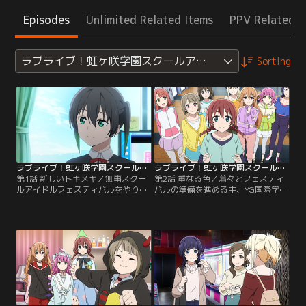
Episodes
Unlimited Related Items
PPV Related I
ラブライブ！虹ヶ咲学園スクールアイドル同好会TVアニ
Sorting
ラブライブ！虹ヶ咲学園スクールアイドル同好会TVアニメ2期 第01話
ラブライブ！虹ヶ咲学園スクールアイドル同好会TVアニメ2期 第02話
第1話 新しいトキメキ／無事スクー
第2話 重なる色／着々とフェスティ
ルアイドルフェスティバルをやり遂
バルの準備を進める中、YG国際学園
げた同好会のメンバーたちは、みん
より合同ライブの誘いを受ける同好
なの期待に背を押され、早速第2回
会。エマは同じ留学生だからとラン
のフェスティバルを企画していた。
ジュにも声をかけるが、あっさりと
きたる虹ヶ咲学園のオープンキャン
断られてしまう。また、音楽科の補
パスで告知PVを公開しようと同好会
習に四苦八苦の侑は、課題を軽々と
が盛り上がるなか、音楽科へ転科し
こなすミアが実は世界的な音楽一
たばかりの侑は、編入者向けの補習
家・テイラーファミリーの一員であ
に悪戦苦闘。【提供：バンダイチャ
り、さらに14歳という事実に衝撃を
ンネル】
受ける。【提供：バンダイチャンネ
ル】