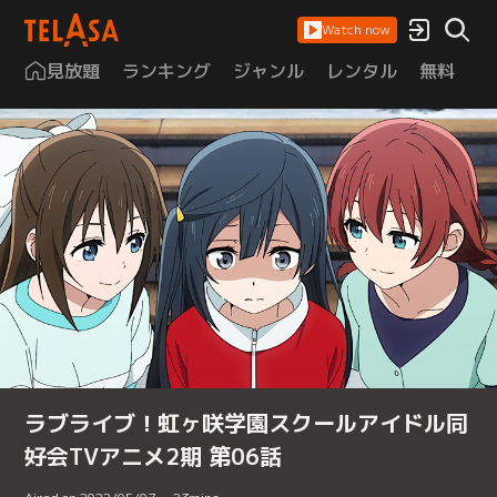
Watch now
見放題
ランキング
ジャンル
レンタル
無料
は
ラブライブ！虹ヶ咲学園スクールアイドル同
好会TVアニメ2期 第06話