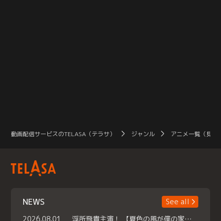
動画配信サービスのTELASA（テラサ）
ジャンル
アニメ一覧（見放
NEWS
See all
2026.08.01
浮所飛貴主演！ 【夏色の風が僕の家にやってきた】 本日よりテラサで独占配信スタート！