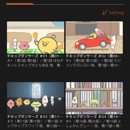
Sorting
チキップダンサーズ ＃01（第01話～第05話）
チキップダンサーズ ＃02（第06話～第10話）
＃1 （第1話-第5話）／第1話 ほねチ
＃2 （第6話-第10話）／第6話 ラジ
キンとスキップガエル先生 他、第2
コンでぶいぶい 他、第7話～第10話
話～第5話を収録。つむぎちゃんが
を収録。つむぎちゃんが車でお出か
テレビを見て踊っています。ほねチ
けするようすを見ているだんごとり
キンもマネをしますがうまく踊れま
んごあめ。そこにおもちゃの車に乗
せん。ジャンプの練習中に窓から飛
ってあらわれたほねチキン。車に乗
び出してしまったほねチキンが出会
り込みますがまったく動く気配がな
ったのは…。
くて…。
チキップダンサーズ ＃03（第11話～第15話）
チキップダンサーズ ＃04（第16話～第20話）
＃3 （第11話-第15話）／第11話 タ
＃4 （第16話-第20話）／第16話 と
ップタップスワイプ 他、第12話～第
しょかんでしー！ 他、第17話～第