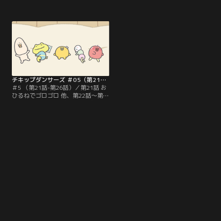
15話を収録。つむぎちゃんがママの
20話を収録。つむぎちゃんが図書館
スマホで遊んでいます。ほねチキン
で本を読んでいます。静かにできな
もシュッシュと指を動かしてスマホ
いなんこつと居眠りをしてしまった
の練習。その夜、なんこつと一緒に
ほねチキンは、だんごに怒られてし
こっそりスマホを触りにいくのです
まいます。大人しく正座をしている
が…。
と思ったら…。
チキップダンサーズ ＃05（第21話～第26話）（最終話）
＃5 （第21話-第26話）／第21話 お
ひるねでゴロゴロ 他、第22話～第
26話を収録。つむぎちゃんがおひる
ねをしています。ほねチキンたちも
おひるねタイム。しかしなんこつの
ねぞうが悪すぎてゆっくり眠ること
ができません。そこにあらわれたの
は…。