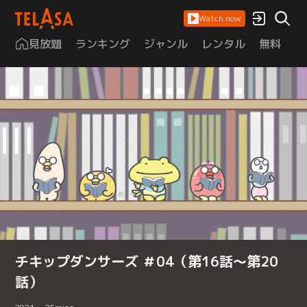
Watch now
見放題
ランキング
ジャンル
レンタル
無料
は
チキップダンサーズ ＃04（第16話～第20
話）