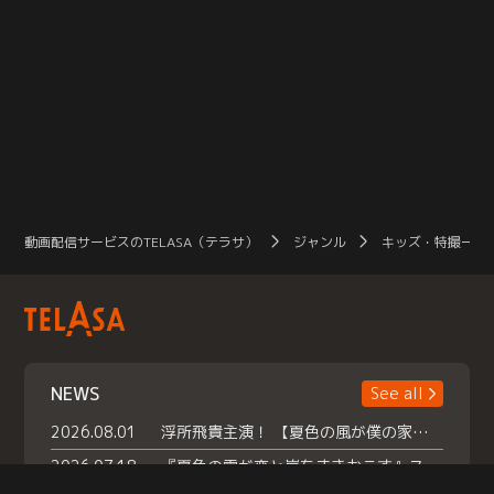
動画配信サービスのTELASA（テラサ）
ジャンル
キッズ・特撮一覧
NEWS
See all
2026.08.01
浮所飛貴主演！ 【夏色の風が僕の家にやってきた】 本日よりテラサで独占配信スタート！
2026.07.18
『夏色の雲が恋と嵐をまきおこす』スペシャルメイキング 【Part1】2026年７月18日（土）23時30分～配信スタート！話題のシーンの裏側を大公開！豪華キャスト大集合！ 『武宮家 真夏の家族会議』開催！