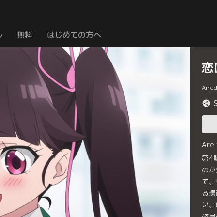
ル
無料
はじめての方へ
恋
Aire
Are
第4
のか
て、
る場
い、
破局