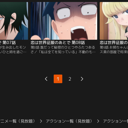
。快諾する不動だ
配する博士と美咲を振り切り出発する。全
た。デス美はモヤ
をしたらいい
てはデス美に会いたいがため！とは言えバ
に本気でレッドジ
レたら絶体絶命！この特殊任務、危険す
訪れた破局の危機
ぎ！？
るのか！
 第07話
恋は世界征服のあとで 第08話
恋は世界征服の
レが生み出したモン
第8話 誰だって秘密のひとつやふたつある
第9話 お姉ちゃ
いひと時を過ごし
さ／「私は全てを知っている」不動のもと
ス美の部屋で将来
ある日、グリーン
に怪文書が届く。そこには、腕を組んで歩
デス美。そんな二
異変が起こる。海
く不動とデス美を撮影した写真が同封され
妹のウラ美が来訪
の友人がデス美だ
ていた。隠していた関係がバレてしまう。
の父はデス美の大
焦る不動だが、大
そうなればもう一緒にはいられない。苦悩
でも、とデス美の
身であることを思
する不動は、怪文書の差出人に呼び出さ
だが、ウラ美にぶ
1
2
た大吾が語る、デ
れ、一人公園に向かう。二人の仲を裂こう
度のシスコン、ウ
？！
とするのはいったい誰なのか……？
す邪魔者だと認識
アニメ一覧（見放題）
アクション一覧（見放題）
アクション一