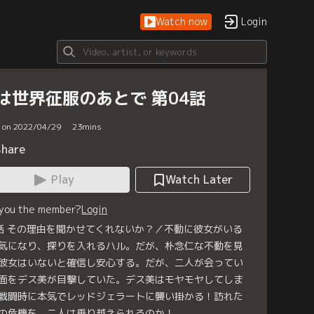
Watch now
Login
は世界征服のあとで 第04話
d on 2022/04/29
23
mins
Share
Play
Watch Later
 you the member?
Login
話 その理由を聞かせてくれないか？／不動に彼女がいる
気になり、探りを入れるハル。だが、朴念仁な不動を見
彼女はいないと確信し安心する。だが、二人が会ってい
面をデス美が目撃していた。デス美はモヤモヤしてしま
戦闘時に本気でレッドジェラートに襲い掛かる！訪れた
の危機を、二人は乗り越えられるのか！