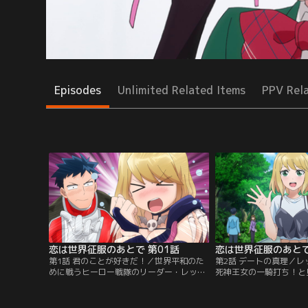
Episodes
Unlimited Related Items
PPV Rel
恋は世界征服のあとで 第01話
恋は世界征服のあとで
第1話 君のことが好きだ！／世界平和のた
第2話 デートの真理／
めに戦うヒーロー戦隊のリーダー・レッド
死神王女の一騎打ち！と
ジェラートこと相川不動と、世界征服を企
を避けて二人きりになる
む悪の組織の戦闘員リーダー・死神王女こ
かし、不動の女性人気を
と禍原デス美。実はこの二人、世間には内
機嫌に。慌てる不動に、