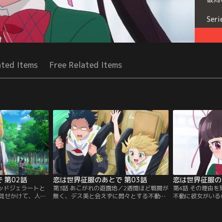
Seri
ated Items
Free Related Items
 第02話
恋は世界征服のあとで 第03話
恋は世界征服の
レッドジェラートと
第3話 あこがれの遊園地／2週間ほど戦闘が
第4話 その理由
見せかけて、人目
無く、デス美と会えずに悶々とする不動。
不動に彼女がいる
不動とデス美。し
そんな時、ジェラート5の本部にゲッコー
れるハル。だが、
知ったデス美は不
新兵器開発の情報が！ゲッコーのアジトに
女はいないと確信
それならデートし
単身潜入する特殊任務に志願する不動。心
が会っている場面