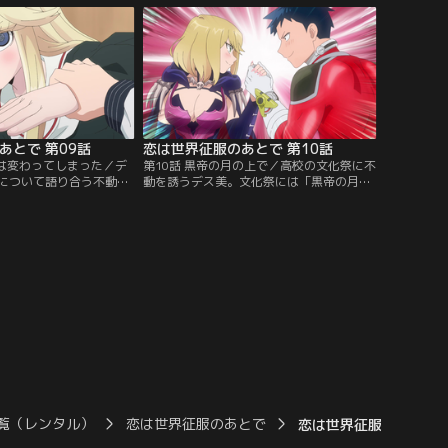
モヤしてしまい、戦闘時
る」と二人に相談する鋼鉄王女。魔獣王女
ェラートに襲い掛かる！
は、社内恋愛は禁止だとたしなめるが、デ
を、二人は乗り越えられ
ス美は鋼鉄王女の恋路を全力で応援する！
あとで 第09話
恋は世界征服のあとで 第10話
んは変わってしまった／デ
第10話 黒帝の月の上で／高校の文化祭に不
について語り合う不動と
動を誘うデス美。文化祭には「黒帝の月」
人の前に、デス美の父と
というオブジェが展示され、そこに座った
する。元ゲッコー戦闘員
カップルは永遠の愛で結ばれた最強のカッ
学進学を許さない。それ
プルになる、という伝説がある。絶対に座
話を聞くように頼む不動
ろうと誓う二人。ところが文化祭当日、ト
っ飛ばされてしまう。重
ラブルが続出して、デス美と不動はなかな
ラ美に、不動は姉を惑わ
か出会えず…。果たして、二人は最強のカ
されてしまい……！
ップルになれるのか？！
覧（レンタル）
恋は世界征服のあとで
恋は世界征服のあとで 