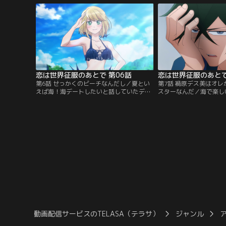
緒で恋人同士なのである！！今日も今日と
てくれ、とデス美は言う
て戦場の片隅には、こっそり二人の時間を
が…一体デートって、何
楽しむ初々しいカップルの姿が--。
の！！？
恋は世界征服のあとで 第06話
恋は世界征服のあとで
第6話 せっかくのビーチなんだし／夏とい
第7話 禍原デス美はオ
えば海！海デートしたいと話していたデス
スターなんだ／海で楽し
美と不動。ワクワクしていたデス美だが、
たジェラート5。そんな
突如怪人への昇進を言い渡されてしまっ
ジェラートこと轟大吾に
た！ボスラー大総統はデス美に改造手術を
で少しだけ見かけた不動
施し、さらなる力を授けようとする。そ
と知り、卒倒する大吾。
う……ゴリラとの融合である！愕然とする
吾がデス美と同じ博多出
デス美。果たして海は、水着はどうな
い出す。意識を取り戻し
る！？
ス美の恐ろしい過去とは
動画配信サービスのTELASA（テラサ）
ジャンル