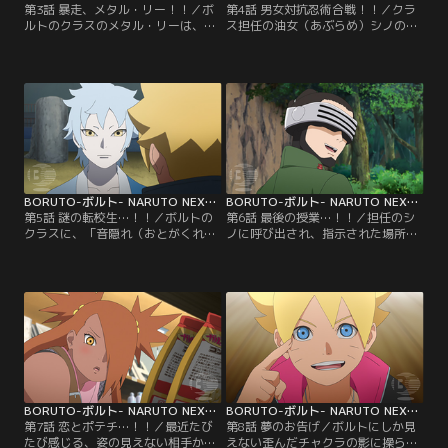
第3話 暴走、メタル・リー！！／ボ
第4話 男女対抗忍術合戦！！／クラ
ルトのクラスのメタル・リーは、と
ス担任の油女（あぶらめ）シノの提
ても努力家で優れた体術の使い手。
案で、男女のチームに分かれて屋上
だが緊張しやすい性格で、誰かに注
に設置されたフラッグを奪い合うこ
目されたりすると途端に実力を発揮
とになるボルトたち。早速、屋上に
できなくなる。そんなメタルにある
向かうボルトたち男子チームだが、
日クラスメイトの奈良（なら）シカ
途中に仕掛けられたトラップや、う
ダイが心無い一言を言ってしまう。
ちはサラダ、秋道（あきみち）チョ
悪気はなかったシカダイだが、翌
ウチョウを中心とした女子チームに
日、怒ったメタルがシカダイに戦い
行く手を阻まれ大苦戦する…。【提
を仕掛け…。【提供：バンダイチャ
供：バンダイチャンネル】
ンネル】
BORUTO-ボルト- NARUTO NEXT GENERATIONS 第005話
BORUTO-ボルト- NARUTO NEXT GENERATIONS 第006話
第5話 謎の転校生…！！／ボルトの
第6話 最後の授業…！！／担任のシ
クラスに、「音隠れ（おとがくれ）
ノに呼び出され、指示された場所ま
の里」から転入生がやってきた。ミ
でやってきたボルト、シカダイ、ミ
ツキという名のこの少年は、組み手
ツキ。いつもと様子の違うクラス担
の授業でイワベエを圧倒したり、難
任をいぶかしむボルトたちだが、そ
しい問題をあっさり解いたりとただ
んな三人に突然シノが襲い掛かる！
ならぬ才能を見せる。しかしミツキ
蟲（むし）を使った術を得意とする
は何を考えているのかわからないと
油女一族のシノは、「奇壊蟲（きか
ころがありボルトたちを困惑させて
いちゅう）」を放ち容赦ない攻撃を
ゆく。そんな中、校舎の修復工事を
仕掛けてくる…。【提供：バンダイ
していたひとりが急に…。【提供：
チャンネル】
バンダイチャンネル】
BORUTO-ボルト- NARUTO NEXT GENERATIONS 第007話
BORUTO-ボルト- NARUTO NEXT GENERATIONS 第008話
第7話 恋とポテチ…！！／最近たび
第8話 夢のお告げ／ボルトにしか見
たび感じる、姿の見えない相手から
えない歪んだチャクラの影に操ら