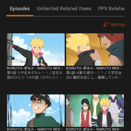
Episodes
Unlimited Related Items
PPV Related I
Sorting
BORUTO-ボルト- NARUTO NEXT GENERATIONS 第001話
BORUTO-ボルト- NARUTO NEXT GENERATIONS 第002話
第1話 うずまきボルト！！／忍五大
第2話 火影の息子…！！／入学式当
国のひとつ「火の国（ひのくに）」
日に騒ぎを起こし、謹慎していたボ
にある「木ノ葉隠れ（このはがく
ルトがアカデミーに初登校した。だ
れ）の里」--この里に住むうずまき
が、里の英雄と名高い七代目火影の
ボルトは、里長である七代目火影
息子でありながら、いきなり謹慎処
（ほかげ）・うずまきナルトを父に
分を受けたボルトにクラスメイトの
持つ少年だ。ある日ボルトは、不良
目は冷たい。そんな中ボルトはクラ
たちに絡まれていた少年・雷門デン
スメイトのひとり、結乃（ゆいの）
キを助ける。力も気も弱いデンキ
イワベエにケンカを売られる。イワ
は、不良たちばかりか自分の父親に
ベエは優れた戦闘センスを持ちなが
反発することもできないでいた…。
ら、素行の悪さが原因で…。【提
【提供：バンダイチャンネル】
供：バンダイチャンネル】
BORUTO-ボルト- NARUTO NEXT GENERATIONS 第003話
BORUTO-ボルト- NARUTO NEXT GENERATIONS 第004話