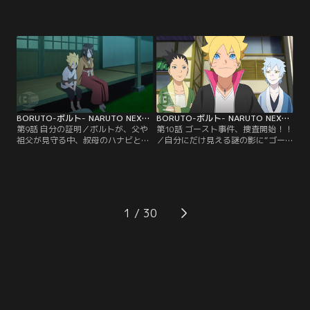
の熱視線に怯える（？）チョウチョ
れ、急に暴れ出した人々--はじめは
ウは、この気味の悪い相手を捕まえ
アカデミーの周辺だけで起こってい
てやろうと息巻く。そしてついに犯
た異変が、徐々に里中に広がり始め
人・隠蓑（かくれみの）マギレを捕
ていた--。そんなある晩ボルトは、
まえることに成功。だがマギレは、
謎の人物から不思議な瞳術（どうじ
実はチョウチョウのクラスの委員
ゅつ）を与えられる夢を見る。それ
長・筧（かけい）スミレのことが好
により、母・ヒナタの家系、日向
きでずっと彼女を見ていたのだっ
（ひゅうが）一族特有の能力であ
た…。【提供：バンダイチャンネ
る…。【提供：バンダイチャンネ
ル】
ル】
BORUTO-ボルト- NARUTO NEXT GENERATIONS 第009話
BORUTO-ボルト- NARUTO NEXT GENERATIONS 第010話
第9話 自分の証明／ボルトが、父や
第10話 ゴースト事件、捜査開始！！
祖父が見守る中、叔母のハナビと手
／自分にだけ見える謎の影に“ゴー
合わせすることになった。父に認め
スト”と名づけたボルトは、仲のよ
てもらうため果敢に戦うボルト。だ
いシカダイやミツキと協力して“ゴ
が、どんなにがんばっても白眼を発
ースト事件”を解決しようと張り切
動させることができず、覚醒した形
る。そんなボルトを陰ながら応援し
跡もないことがわかる。これまで見
ようと、シノが授業の一環として各
えていた歪んだチャクラのような影
自興味のある職場を見学するよう指
1
はすべて錯覚だったのではないかと
示。ボルトは、シカダイ、ミツキと
思い始めたボルトは、認めてもらう
ともに郵便配達員の仕事を間近で見
どころか、ウソをついたと…。【提
学しながら里中…。【提供：バンダ
供：バンダイチャンネル】
イチャンネル】