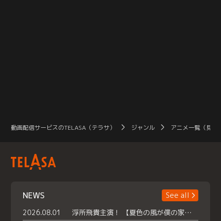
動画配信サービスのTELASA（テラサ）
ジャンル
アニメ一覧（見放
NEWS
See all
2026.08.01
浮所飛貴主演！ 【夏色の風が僕の家にやってきた】 本日よりテラサで独占配信スタート！