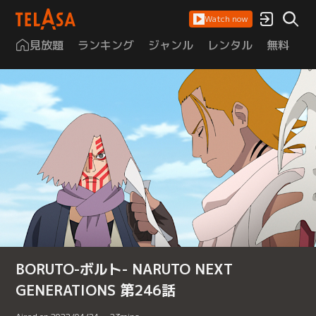
Watch now
見放題
ランキング
ジャンル
レンタル
無料
は
BORUTO-ボルト- NARUTO NEXT
GENERATIONS 第246話