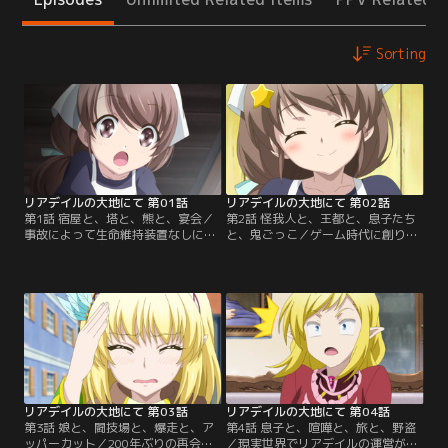
Sorting
リアデイルの大地にて 第01話
リアデイルの大地にて 第02話
第1話 宿屋と、塔と、熊と、宴会／
第2話 怪我人と、王都と、息子たち
事故によって生命維持装置なしには
と、鬼ごっこ／ゲーム時代に創り出
生きられない身体となってしまった
したNPCが子供としてこの世界に存
少女、各務桂菜。ある日生命維持装
在すると知ったケーナは、彼らに会
置の停止によって彼女は命を落とし
うため、王都フェルスケイロを訪れ
てしまう。ふと目を覚ますとそこは
る。しかし、大司祭となっていたス
VRMMORPG『リアデイル』の世
カルゴには容易に会うことはできな
界、しかも自らはアバターのハイエ
かった。そんな折、末っ子のドワー
ルフ“ケーナ”の姿であった。しか
フ、カータツと再会し、彼から子供
し、そこは彼女が知るゲーム世界と
たちの近況を聞くことに……。
は様子が違っていて--！？
リアデイルの大地にて 第03話
リアデイルの大地にて 第04話
第3話 娘と、闘技場と、爆走と、ア
第4話 息子と、喧嘩と、旅と、野盗
ッパーカット／200年ぶりの再会を
／現実世界でリアデイルの運営が終