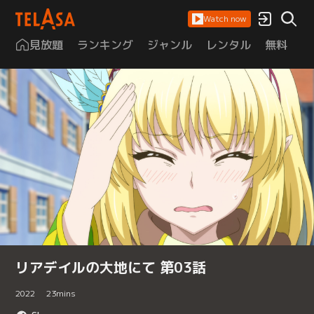
Watch now
見放題
ランキング
ジャンル
レンタル
無料
は
リアデイルの大地にて 第03話
2022
23
mins