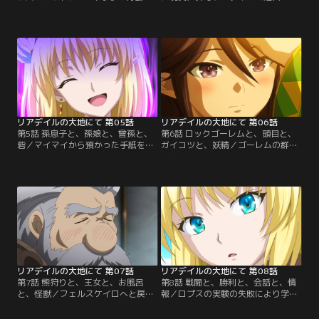
果たしたケーナとマイマイ。ゲーム
了していたことを知り、もはやこの
時代の仲間達が残したダンジョ
世界にかつての仲間はいないのでは
ン“守護者の塔”を探すケーナだった
ないかと落ち込むケーナのもとを長
が犬人族【コボルト】の商人である
男スカルゴが押し掛ける。しかし彼
エーリネからも有益な情報は得られ
の変態的な振る舞いがケーナの逆鱗
なかった。冒険者として活動しなが
に触れ、ケーナは遮断結界を発動さ
ら情報収集をすることにした彼女は
せて宿屋に引きこもってしまうのだ
闘技場に現れるという幽霊退治を請
った。さらにそれがきっかけで…。
け負うのだが……！？
リアデイルの大地にて 第05話
リアデイルの大地にて 第06話
第5話 孫息子と、孫娘と、曾孫と、
第6話 ロックゴーレムと、頭目と、
砦／マイマイから預かった手紙を渡
ガイコツと、妖精／ゴーレムの群れ
すため、エーリネの協力を経て堺屋
に襲われ苦戦するケイリナたち騎士
を訪れるケーナ。なんと堺屋の大旦
団。絶体絶命のピンチに、ケーナが
那ケイリックはマイマイの息子、つ
放った雷がゴーレムたちを一閃！ピ
まりケーナの孫であった！サプライ
ンチを救われたケイリナはケーナに
ズ成功！！かと思いきや、ケーナは
感謝しつつも、彼女の圧倒的な強さ
マイマイに対して怒りの炎を燃や
に恐れと嫉妬を抱いていた。一方ケ
す。複雑な心境のまま宿屋に戻った
ーナはゴーレムとの戦いで、リアデ
ケーナの元に、今度はケイリックの
イルの世界に自分以外のプレイヤー
双子の姉ケイリナが現れ--。
が…。
リアデイルの大地にて 第07話
リアデイルの大地にて 第08話
第7話 熊狩りと、王女と、お風呂
第8話 戦闘と、勝利と、会話と、情
と、怪獣／フェルスケイロへと戻っ
報／ロプスの実験の失敗により学院
たケーナは、大量の依頼の中から高
に突如として現れた怪獣ペンギンが
級料理店“黒兎の白尾亭”のクエスト
容赦ない攻撃でフェルスケイロの街