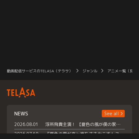
動画配信サービスのTELASA（テラサ）
ジャンル
アニメ一覧（見放
NEWS
See all
2026.08.01
浮所飛貴主演！ 【夏色の風が僕の家にやってきた】 本日よりテラサで独占配信スタート！
2026.07.18
『夏色の雲が恋と嵐をまきおこす』スペシャルメイキング 【Part1】2026年７月18日（土）23時30分～配信スタート！話題のシーンの裏側を大公開！豪華キャスト大集合！ 『武宮家 真夏の家族会議』開催！