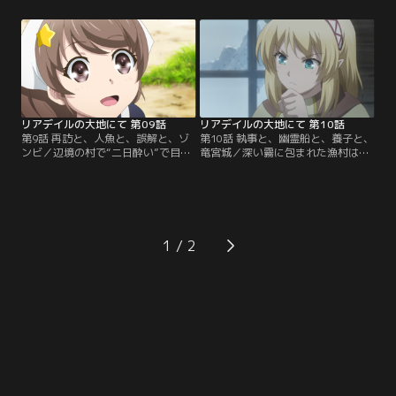
を受諾することに。ギルドを出たと
を破壊していく。駆けつけたシャイ
ころで学院の生徒であるロンティと
ニングセイバーとコーラルが、決死
その友人マイに遭遇する。ロンティ
の攻撃を仕掛けるも、返り討ちにあ
は家出したマイの護衛を依頼するた
ってしまう。捨て身の攻撃を仕掛け
め、ケーナの元を訪れたという。ケ
ようとする2人の頭上を、突如巨大
ーナは2人を連れ、草木が茂る郊外
な岩塊が通り過ぎていき……！？
の森へと入っていく--。
リアデイルの大地にて 第09話
リアデイルの大地にて 第10話
第9話 再訪と、人魚と、誤解と、ゾ
第10話 執事と、幽霊船と、養子と、
ンビ／辺境の村で“二日酔い”で目を
竜宮城／深い霧に包まれた漁村は、
覚ますケーナ。頭痛に悩まされる彼
ゾンビで溢れていた。ケーナはそこ
女は井戸から歌のようなものが聞こ
でかつてヘルペルシュの冒険者ギル
えるという噂を耳にする。ケーナは
ドで出会ったクオルケと再会する。
原因を解明するため召喚獣・水のト
クオルケは仲間と共に霧に覆われた
ビウオを呼び出し井戸の奥へと潜っ
漁村から抜け出せずにいるのだとい
ていく。するとその先には巨大な鍾
う。彼女たちの隠れ家である倉庫の
1
乳洞が広がっていた！その先にいた
地下へと案内されたケーナ。その先
ものの正体とは……！？
ではエクシズがたった一人の生き残
りの少女を守っていて--。