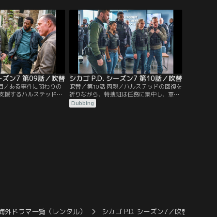
彼女の助けを必要とする
官と捜査のやり方で衝突する。
ポートする。一方、ボイ
に踊らされ、無駄な追跡
のではないかとの念を抱
シーズン7 第09話／吹替
シカゴ P.D. シーズン7 第10話／吹替
い目／ある事件に関わりの
吹替／第10話 肉親／ハルステッドの回復を
支援するハルステッドだ
祈りながら、特捜班は任務に集中し、軍用
が原因で、窮地に陥って
銃器を違法に販売するディーラーに目を向
Dubbing
ける。アトウォーターは、弟のジョーダン
がシカゴの街に戻り、事件に関与している
かもしれないことを知る。一方、ボイト
は、ハルステッドを撃った犯人をどう対処
すべきか難しい問題に直面していた。
海外ドラマ一覧（レンタル）
シカゴ P.D. シーズン7／吹替
シカ