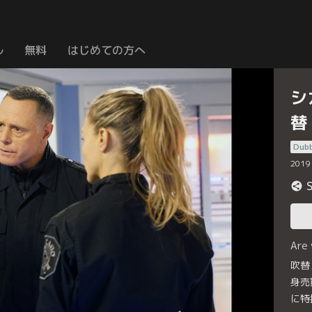
ル
無料
はじめての方へ
シ
替
Dub
2019
Are
吹替
身売
に特