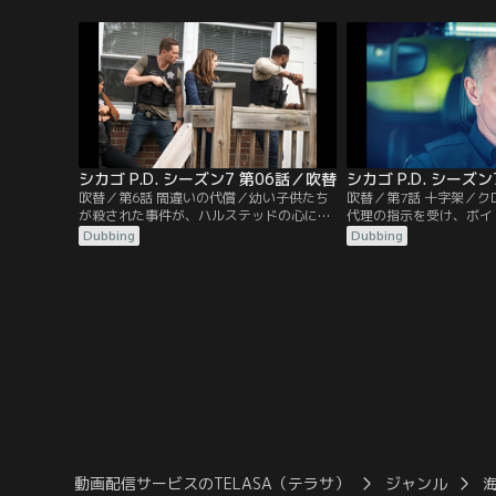
スの無実を何とか証明しようとするが、証
トウォーターの潜入捜査
拠を集めるだけ、ボイトの関与をうかがわ
手くいかない。ボイトは
せることになる。一方、保釈されたルゼッ
寛大な判断を下すよう懇
クは、失踪したアントニオを捜す。
シカゴ P.D. シーズン7 第06話／吹替
シカゴ P.D. シーズ
吹替／第6話 間違いの代償／幼い子供たち
吹替／第7話 十字架／
が殺された事件が、ハルステッドの心に大
代理の指示を受け、ボイ
きな影響を及ぼす。クロフォード本部長代
売買の実態を掴むために
Dubbing
Dubbing
理は、容疑者を割り出す新しいソフトウェ
ォーカーを情報屋として
アを使うように特捜班に強く勧める。しか
し、お互いの信頼関係は
し、そのことが裏目に出てしまう。
った。麻薬売買人に接触
いかず、アプトンの情報
で、特捜班は、ダリウス
決断を迫られることにな
動画配信サービスのTELASA（テラサ）
ジャンル