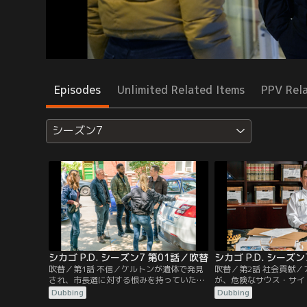
Episodes
Unlimited Related Items
PPV Rel
シーズン7
シカゴ P.D. シーズン7 第01話／吹替
シカゴ P.D. シーズ
吹替／第1話 不信／ケルトンが遺体で発見
吹替／第2話 社会貢献
され、市長選に対する恨みを持っていたボ
が、危険なサウス・サイ
イトが殺人に関与しているのではないかと
の潜入捜査を行い、組織
Dubbing
Dubbing
疑われる。アプトンとハルステッドは、ボ
面を知ることになる。ハ