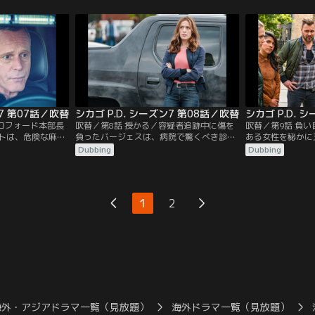
に合流するが、上
ドラッグ商とやり合うことになる。特捜班
を追うとともに、
、ルゼックの件で
に配属された新人のバネッサ・ロハスは、
少女をやさしくサ
願する。
潜入捜査から特捜への異動に戸惑うが、新
トは特捜班が犯人
しい事件で、自分の能力を見せようとす
をさせられている
る。
く。
ン7 第07話／吹替
シカゴ P.D. シーズン7 第08話／吹替
シカゴ P.D. 
クロフォード本部長
吹替／第8話 授かる／容疑者追跡中に傷を
吹替／第9話 負
トは、危険な麻薬
負ったバージェスは、病院で驚くべき診断
ある女性を秘かに
大物ダリウス・ウ
を受ける。ある殺人事件を発端にして、失
ったが、そのこと
Dubbing
Dubbing
利用する。しか
踪している女性の存在が明るみになり、事
しまう。
なかなか築けなか
件は思わぬ展開を見せる。
する計画が上手く
屋が殺されたこと
1
2
に関して、難しい
る。
海外・アジアドラマ一覧（見放題）
海外ドラマ一覧（見放題）