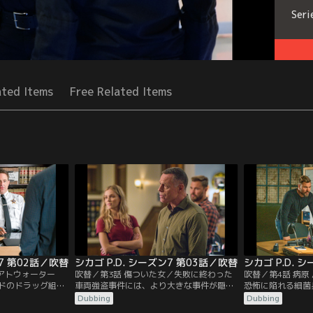
Seri
ated Items
Free Related Items
ン7 第02話／吹替
シカゴ P.D. シーズン7 第03話／吹替
シカゴ P.D. 
／アトウォーター
吹替／第3話 傷ついた女／失敗に終わった
吹替／第4話 病原
ドのドラッグ組織
車両強盗事件には、より大きな事件が隠れ
恐怖に陥れる細菌
のボスの意外な一
ていることがわかり、ボイト率いる特捜班
捜班は、彼を捕え
Dubbing
Dubbing
ルステッドは、ア
は、女性スタッフだけを雇用するやり手の
模の一大捜査網を