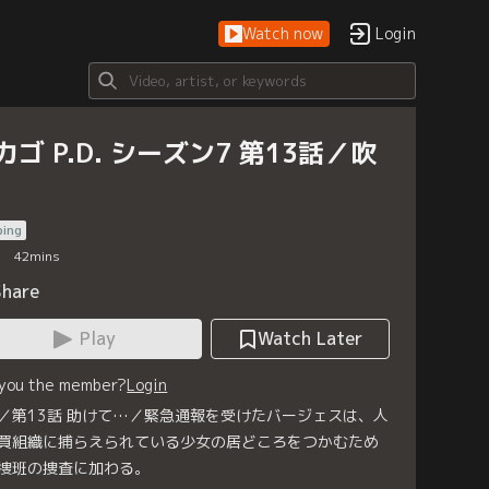
Watch now
Login
カゴ P.D. シーズン7 第13話／吹
bing
42
mins
Share
Play
Watch Later
 you the member?
Login
／第13話 助けて…／緊急通報を受けたバージェスは、人
買組織に捕らえられている少女の居どころをつかむため
捜班の捜査に加わる。