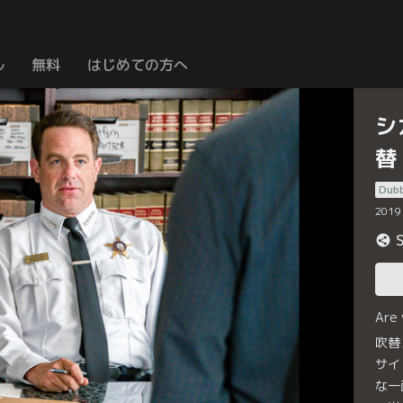
ル
無料
はじめての方へ
シ
替
Dub
2019
Are
吹替
サイ
な一