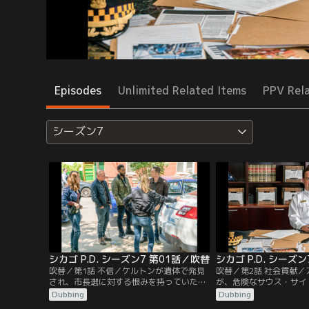
Episodes
Unlimited Related Items
PPV Rel
シーズン7
シカゴ P.D. シーズン7 第01話／吹替
シカゴ P.D. シーズ
吹替／第1話 不信／ケルトンが遺体で発見
吹替／第2話 社会貢献
され、市長選に対する恨みを持っていたボ
が、危険なサウス・サイ
イトが殺人に関与しているのではないかと
の潜入捜査を行い、組織
Dubbing
Dubbing
疑われる。アプトンとハルステッドは、ボ
面を知ることになる。ハ