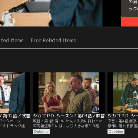
の潜
ック
Seri
ated Items
Free Related Items
ン7 第02話／吹替
シカゴ P.D. シーズン7 第03話／吹替
シカゴ P.D. 
／アトウォーター
吹替／第3話 傷ついた女／失敗に終わった
吹替／第4話 病原
ドのドラッグ組織
車両強盗事件には、より大きな事件が隠れ
恐怖に陥れる細菌
のボスの意外な一
ていることがわかり、ボイト率いる特捜班
捜班は、彼を捕え
Dubbing
Dubbing
ルステッドは、ア
は、女性スタッフだけを雇用するやり手の
模の一大捜査網を