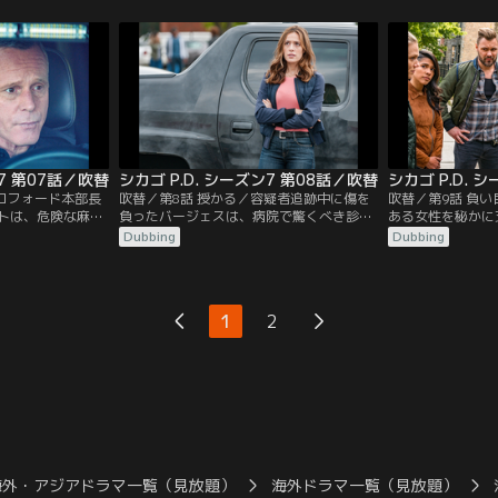
に合流するが、上
ドラッグ商とやり合うことになる。特捜班
を追うとともに、
、ルゼックの件で
に配属された新人のバネッサ・ロハスは、
少女をやさしくサ
願する。
潜入捜査から特捜への異動に戸惑うが、新
トは特捜班が犯人
しい事件で、自分の能力を見せようとす
をさせられている
る。
く。
ン7 第07話／吹替
シカゴ P.D. シーズン7 第08話／吹替
シカゴ P.D. 
クロフォード本部長
吹替／第8話 授かる／容疑者追跡中に傷を
吹替／第9話 負
トは、危険な麻薬
負ったバージェスは、病院で驚くべき診断
ある女性を秘かに
大物ダリウス・ウ
を受ける。ある殺人事件を発端にして、失
ったが、そのこと
Dubbing
Dubbing
利用する。しか
踪している女性の存在が明るみになり、事
しまう。
なかなか築けなか
件は思わぬ展開を見せる。
する計画が上手く
屋が殺されたこと
1
2
に関して、難しい
る。
海外・アジアドラマ一覧（見放題）
海外ドラマ一覧（見放題）