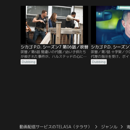
スの無実を何とか証明しようとするが、証
トウォーターの潜入捜査
拠を集めるだけ、ボイトの関与をうかがわ
手くいかない。ボイトは
せることになる。一方、保釈されたルゼッ
寛大な判断を下すよう懇
クは、失踪したアントニオを捜す。
シカゴ P.D. シーズン7 第06話／吹替
シカゴ P.D. シーズ
吹替／第6話 間違いの代償／幼い子供たち
吹替／第7話 十字架／
が殺された事件が、ハルステッドの心に大
代理の指示を受け、ボイ
きな影響を及ぼす。クロフォード本部長代
売買の実態を掴むために
Dubbing
Dubbing
理は、容疑者を割り出す新しいソフトウェ
ォーカーを情報屋として
アを使うように特捜班に強く勧める。しか
し、お互いの信頼関係は
し、そのことが裏目に出てしまう。
った。麻薬売買人に接触
いかず、アプトンの情報
で、特捜班は、ダリウス
決断を迫られることにな
動画配信サービスのTELASA（テラサ）
ジャンル