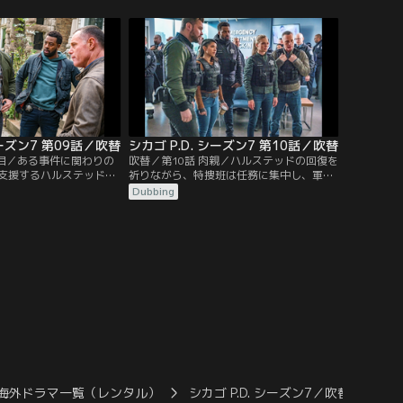
彼女の助けを必要とする
官と捜査のやり方で衝突する。
ポートする。一方、ボイ
に踊らされ、無駄な追跡
のではないかとの念を抱
シーズン7 第09話／吹替
シカゴ P.D. シーズン7 第10話／吹替
い目／ある事件に関わりの
吹替／第10話 肉親／ハルステッドの回復を
支援するハルステッドだ
祈りながら、特捜班は任務に集中し、軍用
が原因で、窮地に陥って
銃器を違法に販売するディーラーに目を向
Dubbing
ける。アトウォーターは、弟のジョーダン
がシカゴの街に戻り、事件に関与している
かもしれないことを知る。一方、ボイト
は、ハルステッドを撃った犯人をどう対処
すべきか難しい問題に直面していた。
海外ドラマ一覧（レンタル）
シカゴ P.D. シーズン7／吹替
シカ