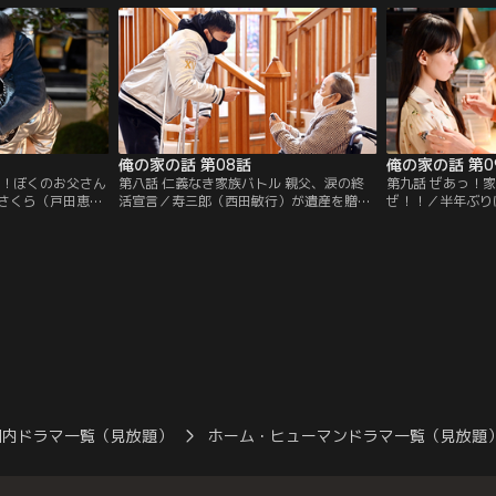
た寿一は…。
ち上がる。
俺の家の話 第08話
俺の家の話 第0
い！ぼくのお父さん
第八話 仁義なき家族バトル 親父、涙の終
第九話 ぜあっ！
さくら（戸田恵梨
活宣言／寿三郎（西田敏行）が遺産を贈与
ぜ！！／半年ぶり
返事を迫られる
すると言うのを、さくら（戸田恵梨香）は
健太）を誘い、寿
、元妻・ユカ（平
キッパリと断る。一方、寿一（長瀬智也）
（西田敏行）のグ
成）の親権問題が
がアキレス腱を断裂。親子そろっての車椅
一方、さくら（戸
子生活が始まる。
を覚え…。
国内ドラマ一覧（見放題）
ホーム・ヒューマンドラマ一覧（見放題