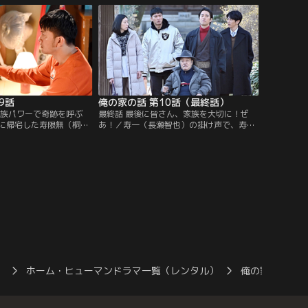
田恵梨香）は…。
9話
俺の家の話 第10話（最終話）
家族パワーで奇跡を呼ぶ
最終話 最後に皆さん、家族を大切に！ぜ
に帰宅した寿限無（桐谷
あ！／寿一（長瀬智也）の掛け声で、寿三
一（長瀬智也）は寿三郎
郎（西田敏行）は奇跡的に一命を取り留め
ループホームを訪れる。
る。その後、寿一は新春能楽会で舞う予定
田恵梨香）は寿一に不満
の「隅田川」の稽古に励んでいたーー。
）
ホーム・ヒューマンドラマ一覧（レンタル）
俺の家の話