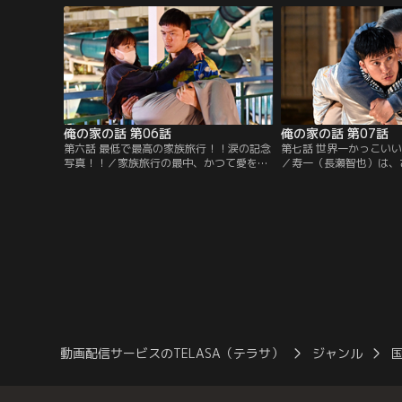
けると…。
ると約束し…。
俺の家の話 第06話
俺の家の話 第07話
第六話 最低で最高の家族旅行！！涙の記念
第七話 世界一かっこい
写真！！／家族旅行の最中、かつて愛を誓
／寿一（長瀬智也）は、
った女性たちへ謝罪行脚をする寿三郎（西
香）から旅行中の告白の
田敏行）。一方、観山家に残ったさくら
が、返答に窮する。一方
（戸田恵梨香）は寿一（長瀬智也）のこと
岩紙）とは秀生（羽村仁
が頭から離れず…。
起きて…。
動画配信サービスのTELASA（テラサ）
ジャンル