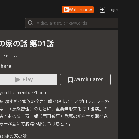
Watch now
Login
の家の話 第01話
58
mins
Share
Play
Watch Later
 you the member?
Login
話 濃すぎる家族の全力介護が始まる！／プロレスラーの
寿一（長瀬智也）のもとに、重要無形文化財「能楽」の
者である父・寿三郎（西田敏行）危篤の知らせが飛び込
寿一が急いで病院へ駆けつけると…。
es:
俺の家の話