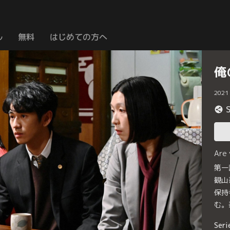
ル
無料
はじめての方へ
俺
2021
Are
第一
観山
保持
む。
Seri