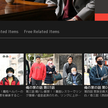
ated Items
Free Related Items
俺の家の話 第03話
俺の家の話 第0
い！魔性ヘルパーの
第三話 親バレ厳禁！！覆面レスラーでリン
第四話 家族全員
家を継承すること
グ復帰／借金返済のため、リングに上がっ
白／寿三郎（西田
）。だが門弟たち
た寿一（長瀬智也）。だがその間に寿三郎
ートの“寿限無（
ため、寿三郎（西
（西田敏行）が転倒し、病院に運ばれてし
え”が気になる寿
一が高砂を披露す
まう。さくら（戸田恵梨香）らに追及され
大州（道枝駿佑）