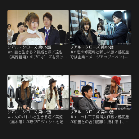
っきりなしにやって来るセレブ客の
（黒木瞳）は売り上げを伸ばすヒン
対応と、次々と飛んでくる美姫の指
トは「売り場にある」と助言する。
示に追われる。そんな中、老舗スト
絹恵のマネージャー研修は、優作
ッキングメーカーの専務取締役・水
（西島秀俊）のもとでのバイヤー修
嶋知子（片平なぎさ）が新しいドレ
行から始まった。秋物商品の在庫処
スを選んで欲しいと美姫を訪ねてき
分を命じられ、凌（加藤夏希）らと
たが、優作（西島秀俊）はこの訪問
相談するうち、売れ残った商品に客
に別の思惑があると話す。
が手を出さない理由に気づき…。
リアル・クローズ 第05話
リアル・クローズ 第06話
＃5 誰と生きる？結婚と涙／達也
＃6 恋の修羅場と新しい服／越前屋
（高岡蒼甫）のプロポーズを受け入
では企業イメージアップイベントと
れた絹恵（香里奈）は、仕事を辞め
して予定されていた企画が中止とな
る決意をする。その矢先、絹恵の企
り、急遽、別の企画を立ち上げるこ
画したオリジナルウエディングドレ
とに。美姫（黒木瞳）が疎ましい経
スが美姫（黒木瞳）に採用され、商
営戦略部の尾崎（田中哲司）は、美
品化が決定。PRのために開催される
姫が率いる婦人服部門に担当を押し
ブライダルフェアーの企画チームに
つけた。スケジュールに余裕のない
抜擢されてしまう。越前屋での最後
中、美姫はスタッフから企画を募
の仕事になると腹をくくった絹恵
る。
は…。
リアル・クローズ 第07話
リアル・クローズ 第08話
＃7 女のバトルと生きる道／美姫
＃8 ニット王子獲得大作戦／越前屋
（黒木瞳）が新プロジェクトを始
が松善との合併協議に揺れる中、優
動。そのチームマネージャーに任命
作（西島俊秀）は役員への引き上げ
された絹恵（香里奈）は、契約社員
を打診される。異例の大抜擢だが、
ながらチーフとして売り場をまとめ
それは優作が現場の仕事から離れる