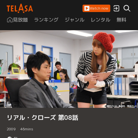
Watch now
見放題
ランキング
ジャンル
レンタル
無料
は
リアル・クローズ 第08話
2009
46
mins