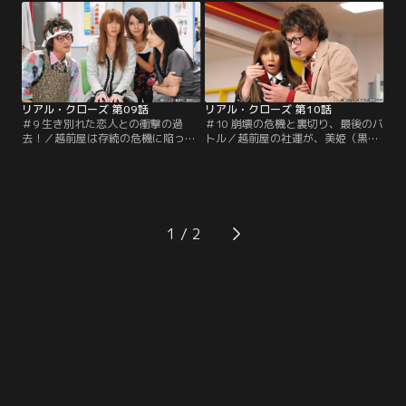
るカリスマ販売員・小西まみ（中別
ことを意味していた。美姫（黒木
府葵）に出会う。絹恵は有能なまみ
瞳）は新しいニット商品のプロジェ
に重要な仕事を任せようとするが、
クトを立ち上げ、ニットデザイナ
まみは失敗すればクビを切られかね
ー・双葉公彦（中村靖日）との交渉
ないと渋り、仕事を引き受けようと
を絹恵（香里奈）に託す。
しない。
リアル・クローズ 第09話
リアル・クローズ 第10話
＃9 生き別れた恋人との衝撃の過
＃10 崩壊の危機と裏切り、最後のバ
去！／越前屋は存続の危機に陥って
トル／越前屋の社運が、美姫（黒木
いた。年末商戦の切り札として、美
瞳）の進める日本初上陸ブランド
姫（黒木瞳）はニューヨークの日本
『Siela＆Keith』との契約交渉に託
未上陸ブランドとの専属契約に乗り
される中、ブランドの幹部が緊急来
出す。先方の条件は、人気商品のハ
日。明朝、契約を決する最終プレゼ
イヒールの製造を浅草の老舗靴工場
ンをして欲しいと連絡してきた。プ
『竹内』に委託することだった。そ
レゼンの時間までわずか24時間。資
1
んな中、蜂矢（小泉孝太郎）が凌
料作成の準備に追われていた絹恵
（加藤夏希）に接触し…。
（香里奈）は…。