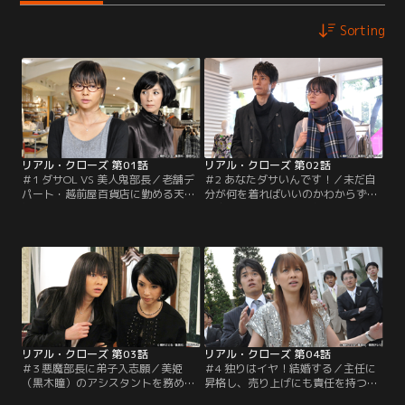
Sorting
リアル・クローズ 第01話
リアル・クローズ 第02話
＃1 ダサOL VS 美人鬼部長／老舗デ
＃2 あなたダサいんです！／未だ自
パート・越前屋百貨店に勤める天野
分が何を着ればいいのかわからず、
絹恵（香里奈）は、恋人の山内達也
接客もうまくいかない絹恵（香里
（高岡蒼甫）とパリを旅行中、「マ
奈）。商品についての打ち合わせで
ダム・ミキ」と呼ばれる日本人女性
も、ひと言も発言できず落ち込むば
の名前を耳にする。パリで活躍する
かり。そんな中、美姫（黒木瞳）が
マダム・ミキこと神保美姫（黒木
企画したアクセサリーフェアで凌
瞳）は、百貨店やファッションブラ
（加藤夏希）のアシスタントを担当
ンドのプロデュースを手がけるファ
することを命じられる。追い詰めら
ッション業界のカリスマだった。
れた絹恵は、口先だけのセールスト
ークで…。
リアル・クローズ 第03話
リアル・クローズ 第04話
＃3 悪魔部長に弟子入志願／美姫
＃4 独りはイヤ！結婚する／主任に
（黒木瞳）のアシスタントを務める
昇格し、売り上げにも責任を持つ立
ことになった絹恵（香里奈）は、ひ
場となった絹恵（香里奈）に、美姫