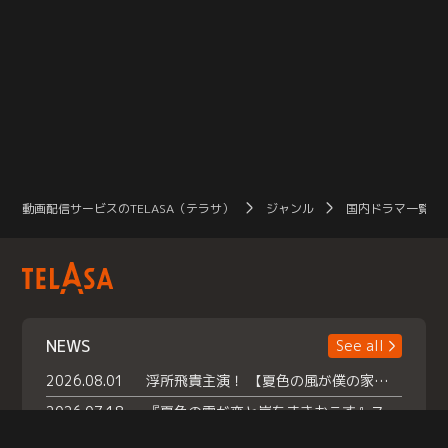
動画配信サービスのTELASA（テラサ）
ジャンル
国内ドラマ一覧（
NEWS
See all
2026.08.01
浮所飛貴主演！ 【夏色の風が僕の家にやってきた】 本日よりテラサで独占配信スタート！
2026.07.18
『夏色の雲が恋と嵐をまきおこす』スペシャルメイキング 【Part1】2026年７月18日（土）23時30分～配信スタート！話題のシーンの裏側を大公開！豪華キャスト大集合！ 『武宮家 真夏の家族会議』開催！
2026.07.15
救命医・遥（今田）の《心揺さぶる過去》や、 麻酔科医・権野（船越英一郎）の《謎多きプライベート》など… 《知られざるエピソード》を独占配信！