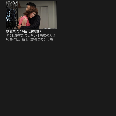
笹島（麿赤兒）が亡くなった。その
（高橋克典）は舟山と男女の関係に
数日後、小夜子は耕造（泉谷しげ
なったことをにおわす小夜子の言葉
る）の遺産の半分を支払わなければ
に激しく動揺。小夜子の目を覚まそ
裁判や記者会見を行うと脅される。
うと、舟山の化けの皮をはがすため
話を聞いた柏木は慌てるが小夜子は
彼の資産届を確認。
気にするそぶりもなく…。
後妻業 第09話（最終話）
＃9 壮絶なだまし合い！悪女の大金
強奪作戦／柏木（高橋克典）は舟山
（中条きよし）の息子で暴力団員の
喜宜（松尾諭）から後妻業をネタに
脅迫される。一方、本多（伊原剛
志）は小夜子（木村佳乃）の裏で柏
木が手を引いていた証拠を手に入れ
る。話を聞いた朋美（木村多江）
は、離婚して落ち込んでいるとき遠
回しに元気づけてくれた小夜子の顔
がチラつき素直に喜べない。