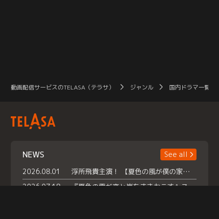
動画配信サービスのTELASA（テラサ）
ジャンル
国内ドラマ一覧（
NEWS
See all
2026.08.01
浮所飛貴主演！ 【夏色の風が僕の家にやってきた】 本日よりテラサで独占配信スタート！
2026.07.18
『夏色の雲が恋と嵐をまきおこす』スペシャルメイキング 【Part1】2026年７月18日（土）23時30分～配信スタート！話題のシーンの裏側を大公開！豪華キャスト大集合！ 『武宮家 真夏の家族会議』開催！
2026.07.15
救命医・遥（今田）の《心揺さぶる過去》や、 麻酔科医・権野（船越英一郎）の《謎多きプライベート》など… 《知られざるエピソード》を独占配信！