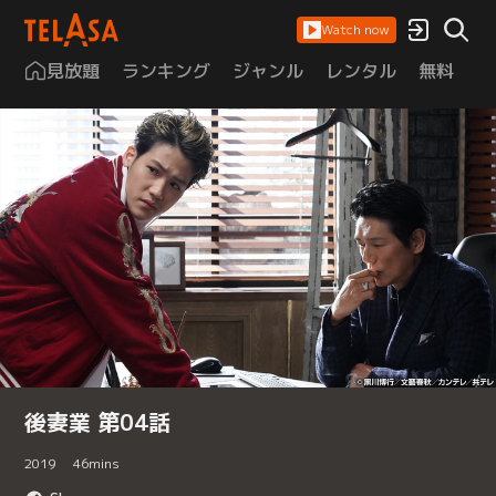
Watch now
見放題
ランキング
ジャンル
レンタル
無料
は
後妻業 第04話
2019
46
mins