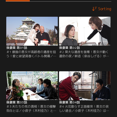
Sorting
後妻業 第01話
後妻業 第02話
＃1 最強の悪女が高齢者の遺産を狙
＃2 莫大な遺産を強奪！悪女が動く
う！愛と欲望渦巻くバトル開幕／武
運命の夜／耕造（泉谷しげる）が入
内小夜子（木村佳乃）は、結婚相談
院している隙に、小夜子（木村佳
所を経営する柏木亨（高橋克典）と
乃）は柏木（高橋克典）と結託し金
組み、後妻となった夫の死後に多額
庫を開けることに成功。まんまと大
の遺産を手にする“後妻業”で荒稼ぎ
金を手に入れた小夜子だったが、偶
していた。小夜子は見合いをした元
然、耕造の次女・朋美（木村多江）
教師・中瀬耕造（泉谷しげる）の後
の依頼で小夜子を調査するために大
妻となり遺言公正証書を書かせるこ
阪へ来ていた探偵の本多（伊原剛
とに成功。
志）に、バッグの中の札束を見られ
てしまう。
後妻業 第03話
後妻業 第04話
＃3 夫たちの死の真相！悪女の衝撃
＃4 火花散らす正面衝突！悪女の哀
告白とは／小夜子（木村佳乃）と柏
しい過去／小夜子（木村佳乃）は幹
木（高橋克典）は次のターゲットで
夫（佐藤蛾次郎）に遺言公正証書に