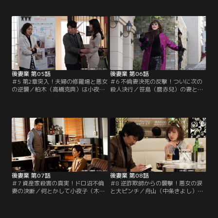
ある大手外食チェーンの会長・富樫
サインをさせようと動き出す。その
幹夫（佐藤蛾次郎）に接触してい
頃、本多（伊原剛志）は小夜子が次
た。その頃、本多（伊原剛志）は小
のターゲットを見つけたことを突き
夜子が過去に3度結婚し、すべての
止め、後妻業の黒幕である柏木（高
夫と死別していたという事実を掴ん
橋克典）に接触。朋美（木村多江）
でいた。一方、朋美（木村多江）は
に雇われた探偵だと身の上を明かし
内縁の夫・司郎（長谷川朝晴）の浮
たうえで、小夜子について探りを入
気を疑い始める。
れるが…。
後妻業 第05話
後妻業 第06話
＃5 第2章突入！夫婦の修羅場と悪女
＃6 不倫妻決死の反撃！ついに次の
の逆襲／柏木（高橋克典）は小夜子
殺人決行／笹島（麿赤兒）の妻とな
（木村佳乃）の弟・博司（葉山奨
り遺産相続人になりたい小夜子（木
之）を使い、本多（伊原剛志）の弱
村佳乃）は笹島にプロポーズする。
みを握ろうと画策。一方、認知症の
しかし、形はあくまで“内縁”だとい
幹夫（佐藤蛾次郎）に苦戦する小夜
い、籍を入れられない理由を美談と
子には、元開業医の資産家・笹島雅
して話す小夜子に笹島は…。小夜子
樹（麿赤兒）との見合いをセッティ
の行動を見張っていた本多は、小夜
ングする。そんな中、朋美（木村多
子が司法書士の新井（河本準一）と
江）は大阪での仕事を手掛けること
一緒に笹島の自宅へ入る姿を目撃す
に。
る。
後妻業 第07話
後妻業 第08話
＃7 資産家殺害の真実！ドロ沼不倫
＃8 逆詐欺師からの襲撃！悪女の涙
妻の決断／何とかして小夜子（木村
と大ピンチ／舟山（中条きよし）に
佳乃）に勝ちたい朋美（木村多江）
すっかり魅了された小夜子（木村佳
は柏木（高橋克典）を誘惑する
乃）は、彼からのプロポーズに女と
が…。同じ頃、小夜子が狙っていた
しての喜びを感じる。一方、柏木