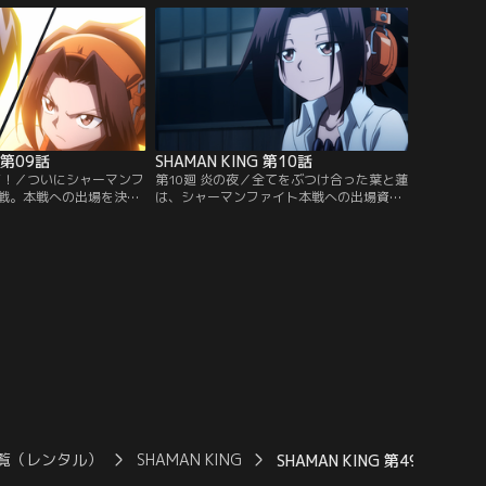
の仲間たちを無理やり従
シャーマンファイト参加のためのテストを
む民宿を襲撃。蜥蜴郎の
受けるが、五つの精霊を自在に操るシルバ
葉と阿弥陀丸が下した決
に、葉と阿弥陀丸は、たったの一撃すら入
バンダイチャンネル】
れられない。【提供：バンダイチャンネ
ル】
G 第09話
SHAMAN KING 第10話
再び！／ついにシャーマンフ
第10廻 炎の夜／全てをぶつけ合った葉と蓮
戦。本戦への出場を決め
は、シャーマンファイト本戦への出場資格
の対戦相手は、かつて激
を獲得。本戦出場を記念して、葉たちは蓮
縁のライバルである道 蓮
とホロホロを迎え、民宿「炎」で打ち上げ
破壊すると豪語する蓮の
を決行する。ある日、たまおと買い物に出
陀丸は何度も追い込まれ
ていた葉は、突然、怪しげな僧侶に襲われ
立ち上がる葉。激闘の
る。そんな2人のピンチを救ったのは、新
るのは、果たして…！？
たな能力に目覚めたあの男だった…！【提
チャンネル】
供：バンダイチャンネル】
覧（レンタル）
SHAMAN KING
SHAMAN KING 第49話