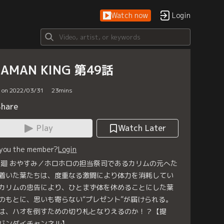
Watch now
Login
HAMAN KING 第49話
d on 2022/03/31
23
mins
Share
Play
Watch Later
 you the member?
Login
9廻 おやすみ／ホロホロの担当祭司であるカリムの元へた
着いた葉たちは、度重なる激闘により体力を消耗してい
カリムの忠告により、ひとまず体を休めることにした葉
のもとに、思いも寄らない“プレゼント”が届けられる。
は、ハオを倒すための切り札となりえるのか！？【提
バンダイチャンネル】