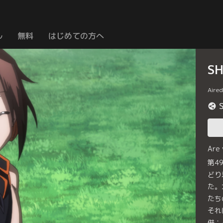
ル
無料
はじめての方へ
S
Aire
Are
第4
どり
た。
たち
それ
供：