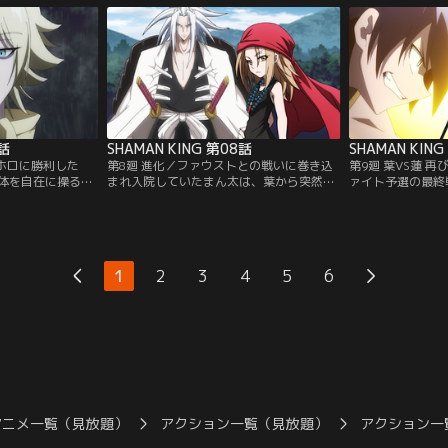
遭遇する。シャー
それから数日後、葉たちの前に、キョンシ
ある蜥蜴郎は、竜
奪おうとする蓮を
ーである李白竜を連れた女性・道 潤が現
わせ、葉たちの住
を申し込む…！
れ、弟である蓮の為に阿弥陀丸を奪おうと
卑怯な策を前に、
ネル】
戦いを挑まれる…！【提供：バンダイチャ
断とは？【提供：
ンネル】
7話
SHAMAN KING 第08話
SHAMAN KIN
ロホロに勝利した
第8廻 進化／ファウストとの戦いに巻き込
第9廻 葉VS蓮 
体を自在に操るネ
まれ入院していたまん太は、葉から突然
ァイト予選の最終
VIII世。穏やかな
「お前は友達じゃない」と突き放されてし
る運命の一戦、そ
トは、葉に己の夢
まう。失意の中、海外へ留学しようとする
闘を繰り広げた因
増していく戦いの
まん太だが、やはり葉のことが忘れられず
だった。すべてを
トの狂気と凶暴性
家族の元を飛び出す。そんな時、まん太が
猛攻に、葉と阿弥
提供：バンダイチ
出会ったのは意外な人物だった…！【提
る。迫り来る蓮。
1
2
3
4
5
6
供：バンダイチャンネル】
末、勝利を手にす
【提供：バンダイ
アニメ一覧（見放題）
アクション一覧（見放題）
アクション一