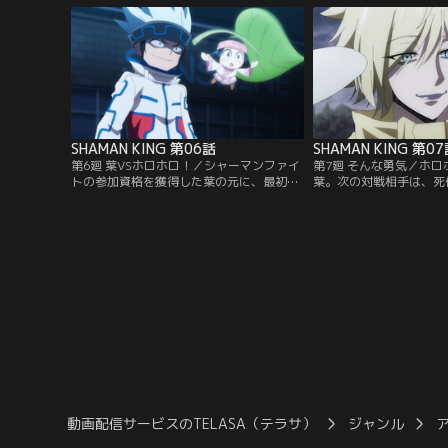
まん太は「木刀の竜」の異名を持つ不良・
殺そうとしている場面に
梅宮竜之介とトラブルになってしまう。葉
マンとして、悪戯に命を
はまん太を救うため、伝説の侍の霊・阿弥
許せない葉は、蓮に決闘
陀丸の力を借りて、木刀の竜に挑む…！
【提供：バンダイチャン
【提供：バンダイチャンネル】
SHAMAN KING 第06話
SHAMAN KING 第0
第6廻 葉VSホロホロ！／シャーマンファイ
第7廻 そんな勇気／ホ
トの参加資格を獲得した葉の元に、最初の
葉。次の対戦相手は、死
対戦相手の情報が送られてきた。高層ビル
クロマンサーのファウスト
の立ち並ぶ街中、北海道からやってきたシ
佇まいで現れたファウス
ャーマン・ホロホロと対峙する葉。雪と氷
を語る。次第に激しさを
を操るホロホロの猛攻を前に、苦戦する葉
さなか、ついにファウス
と阿弥陀丸が見つけた、わずかな勝機と
が姿を見せ始める…！【
は…！？【提供：バンダイチャンネル】
ャンネル】
動画配信サービスのTELASA（テラサ）
ジャンル