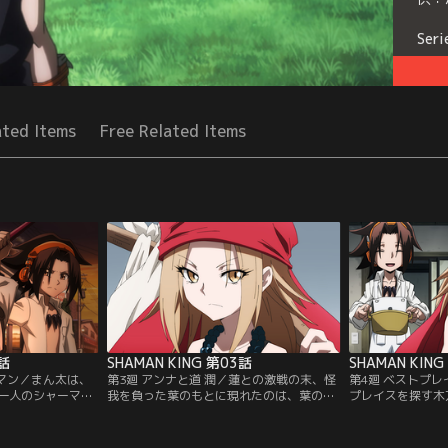
Seri
ated Items
Free Related Items
2話
SHAMAN KING 第03話
SHAMAN KIN
ーマン／まん太は、
第3廻 アンナと道 潤／蓮との激戦の末、怪
第4廻 ベストプ
一人のシャーマ
我を負った葉のもとに現れたのは、葉の許
プレイスを探す木
の目的は、強力な霊
嫁である恐山アンナだった。アンナはシャ
中々良い場所が見
れることだった。
ーマンの王を決める「シャーマンファイ
に、盗賊の悪霊・
を返り討ちにし、
ト」が間もなく開催されることを告げる。
太を人質にしてし