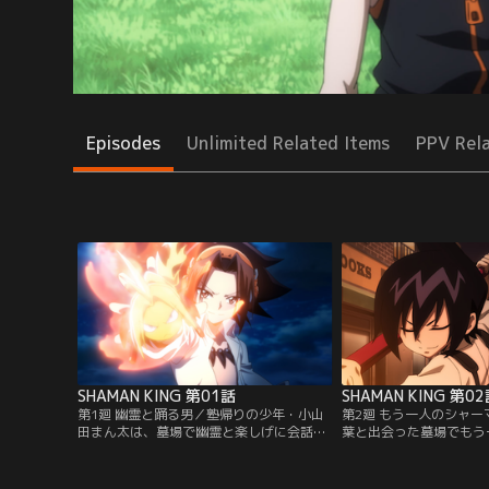
Episodes
Unlimited Related Items
PPV Rel
SHAMAN KING 第01話
SHAMAN KING 第0
第1廻 幽霊と踊る男／塾帰りの少年・小山
第2廻 もう一人のシャ
田まん太は、墓場で幽霊と楽しげに会話す
葉と出会った墓場でもう
る不思議な少年と出会う。少年の名は、麻
ン、道 蓮と出会う。蓮
倉 葉。霊と自在に交流し、その力を引き出
である阿弥陀丸を手に入
す「シャーマン」だった。そしてある日、
葉とまん太は、蓮が不良