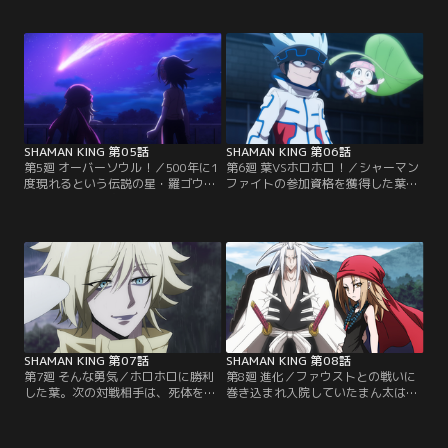
った。アンナはシャーマンの王を決
らない。そんな竜に、盗賊の悪霊・
める「シャーマンファイト」が間も
蜥蜴郎が取り憑き、まん太を人質に
なく開催されることを告げる。それ
してしまう。阿弥陀丸に恨みのある
から数日後、葉たちの前に、キョン
蜥蜴郎は、竜の仲間たちを無理やり
シーである李白竜を連れた女性・道
従わせ、葉たちの住む民宿を襲撃。
潤が現れ、弟である蓮の為に阿弥陀
蜥蜴郎の卑怯な策を前に、葉と阿弥
丸を奪おうと戦いを挑まれる…！
陀丸が下した決断とは？【提供：バ
【提供：バンダイチャンネル】
ンダイチャンネル】
SHAMAN KING 第05話
SHAMAN KING 第06話
第5廻 オーバーソウル！／500年に1
第6廻 葉VSホロホロ！／シャーマン
度現れるという伝説の星・羅ゴウ
ファイトの参加資格を獲得した葉の
（らごう）が夜空に流れ、ついに、
元に、最初の対戦相手の情報が送ら
シャーマンの王を決める戦い「シャ
れてきた。高層ビルの立ち並ぶ街
ーマンファイト」がはじまった。葉
中、北海道からやってきたシャーマ
はパッチ族の男・シルバに出会い、
ン・ホロホロと対峙する葉。雪と氷
シャーマンファイト参加のためのテ
を操るホロホロの猛攻を前に、苦戦
ストを受けるが、五つの精霊を自在
する葉と阿弥陀丸が見つけた、わず
に操るシルバに、葉と阿弥陀丸は、
かな勝機とは…！？【提供：バンダ
たったの一撃すら入れられない。
イチャンネル】
【提供：バンダイチャンネル】
SHAMAN KING 第07話
SHAMAN KING 第08話
第7廻 そんな勇気／ホロホロに勝利
第8廻 進化／ファウストとの戦いに
した葉。次の対戦相手は、死体を自
巻き込まれ入院していたまん太は、
在に操るネクロマンサーのファウス
葉から突然「お前は友達じゃない」
トVIII世。穏やかな佇まいで現れたフ
と突き放されてしまう。失意の中、
ァウストは、葉に己の夢を語る。次
海外へ留学しようとするまん太だ