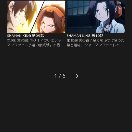
第に激しさを増していく戦いのさな
が、やはり葉のことが忘れられず家
か、ついにファウストの狂気と凶暴
族の元を飛び出す。そんな時、まん
性が姿を見せ始める…！【提供：バ
太が出会ったのは意外な人物だっ
ンダイチャンネル】
た…！【提供：バンダイチャンネ
ル】
SHAMAN KING 第09話
SHAMAN KING 第10話
第9廻 葉VS蓮 再び！／ついにシャー
第10廻 炎の夜／全てをぶつけ合った
マンファイト予選の最終戦。本戦へ
葉と蓮は、シャーマンファイト本戦
の出場を決める運命の一戦、その対
への出場資格を獲得。本戦出場を記
戦相手は、かつて激闘を繰り広げた
念して、葉たちは蓮とホロホロを迎
因縁のライバルである道 蓮だった。
え、民宿「炎」で打ち上げを決行す
すべてを破壊すると豪語する蓮の猛
る。ある日、たまおと買い物に出て
攻に、葉と阿弥陀丸は何度も追い込
いた葉は、突然、怪しげな僧侶に襲
まれる。迫り来る蓮。立ち上がる
われる。そんな2人のピンチを救っ
1
葉。激闘の末、勝利を手にするの
たのは、新たな能力に目覚めたあの
は、果たして…！？【提供：バンダ
男だった…！【提供：バンダイチャ
イチャンネル】
ンネル】