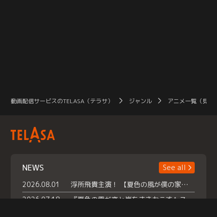
動画配信サービスのTELASA（テラサ）
ジャンル
アニメ一覧（見放
NEWS
See all
2026.08.01
浮所飛貴主演！ 【夏色の風が僕の家にやってきた】 本日よりテラサで独占配信スタート！
2026.07.18
『夏色の雲が恋と嵐をまきおこす』スペシャルメイキング 【Part1】2026年７月18日（土）23時30分～配信スタート！話題のシーンの裏側を大公開！豪華キャスト大集合！ 『武宮家 真夏の家族会議』開催！
2026.07.15
救命医・遥（今田）の《心揺さぶる過去》や、 麻酔科医・権野（船越英一郎）の《謎多きプライベート》など… 《知られざるエピソード》を独占配信！