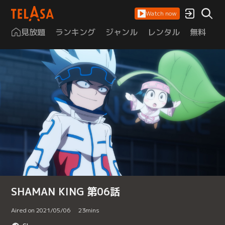
Watch now
見放題
ランキング
ジャンル
レンタル
無料
は
SHAMAN KING 第06話
Aired on 2021/05/06
23
mins