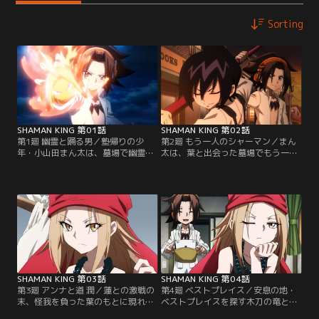
Sorting
SHAMAN KING 第01話
SHAMAN KING 第02話
第1廻 幽霊と踊る男／塾帰りの少
第2廻 もう一人のシャーマン／まん
年・小山田まん太は、墓場で幽霊と
太は、葉と出会った墓場でもう一人
楽しげに会話する不思議な少年と出
のシャーマン、道 蓮と出会う。蓮の
会う。少年の名は、麻倉 葉。霊と自
目的は、強力な霊である阿弥陀丸を
在に交流し、その力を引き出す「シ
手に入れることだった。葉とまん太
ャーマン」だった。そしてある日、
は、蓮が不良を返り討ちにし、殺そ
まん太は「木刀の竜」の異名を持つ
うとしている場面に遭遇する。シャ
不良・梅宮竜之介とトラブルになっ
ーマンとして、悪戯に命を奪おうと
てしまう。葉はまん太を救うため、
する蓮を許せない葉は、蓮に決闘を
伝説の侍の霊・阿弥陀丸の力を借り
申し込む…！【提供：バンダイチャ
て、木刀の竜に挑む…！【提供：バ
ンネル】
ンダイチャンネル】
SHAMAN KING 第03話
SHAMAN KING 第04話
第3廻 アンナと道 潤／蓮との激戦の
第4廻 ベストプレイス／安息の地・
末、怪我を負った葉のもとに現れた
ベストプレイスを探す木刀の竜と仲
のは、葉の許嫁である恐山アンナだ
間たちだが、中々良い場所が見つか