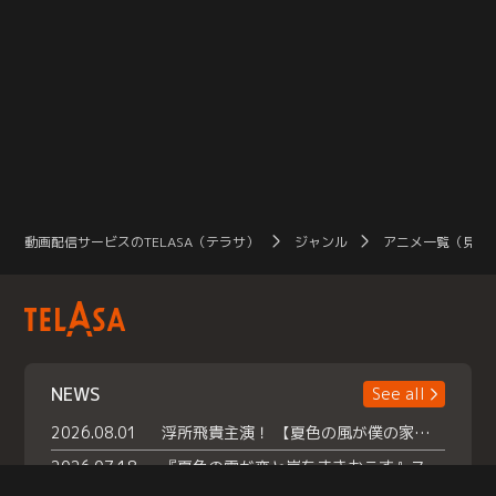
動画配信サービスのTELASA（テラサ）
ジャンル
アニメ一覧（見放
NEWS
See all
2026.08.01
浮所飛貴主演！ 【夏色の風が僕の家にやってきた】 本日よりテラサで独占配信スタート！
2026.07.18
『夏色の雲が恋と嵐をまきおこす』スペシャルメイキング 【Part1】2026年７月18日（土）23時30分～配信スタート！話題のシーンの裏側を大公開！豪華キャスト大集合！ 『武宮家 真夏の家族会議』開催！