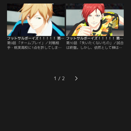
もっと自分が強くなると意気込む大
て、羽目を外してみるのもいいかも
和。そこへ、バカンス中の天ノ川学
しれないと思った一年生たちは、榊
園フットサル部の面々が現れ、なぜ
を連れてカラオケへ。時を同じくし
かビーチバレー対決をすることにな
て、カラオケではしゃぐもうひとつ
る。
のチームがいた--。
フットサルボーイズ！！！！！ 第09話
フットサルボーイズ！！！！！ 第10話
第9話 「チームプレイ」／対戦相
第10話 「失いたくないもの」／試合
手・桃実高校に1点を許してしまっ
は終盤。しかし、依然として榊は大
た恒陽学園。榊は連携プレーを決め
和にパスを出すことができず、その
て、成長をみせる一方で、桃実の独
理由も分からないままだった。それ
特なプレースタイルに翻弄され、フ
どころか、大和と南雲が二人でクロ
ラストレーションを抱えていく。そ
ス技を決めたことにショックを受け
んななか、遂に榊が大和へパスを出
る榊。粘り強く追いかけてくる桃実
そうとするが……？
との試合の結末は--？
1