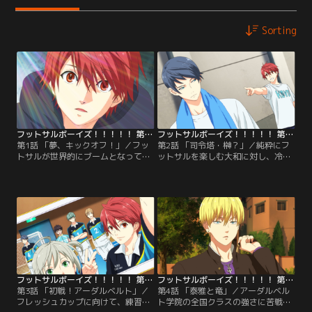
Sorting
フットサルボーイズ！！！！！ 第01話
フットサルボーイズ！！！！！ 第02話
第1話 「夢、キックオフ！」／フッ
第2話 「司令塔・榊？」／純粋にフ
トサルが世界的にブームとなって十
ットサルを楽しむ大和に対し、冷た
数年。U-18日本代表選手・天王寺刻
い態度をとる榊。そんな榊に対し
成のプレーに惹き込まれ、「天王寺
て、大和は「お前に俺を認めさせ
みたいな“すごい”選手になる」と決
る！」と宣言する。そして部内で
めた大和晴。恒陽学園高校フットサ
は、キャプテンの月丘から春の大
ル部へ入部し、新たな仲間たちとの
会・フレッシュカップに向けた各自
新たな挑戦が幕を開ける。
のポジションが発表される。
フットサルボーイズ！！！！！ 第03話
フットサルボーイズ！！！！！ 第04話
第3話 「初戦！アーダルベルト」／
第4話 「泰雅と竜」／アーダルベル
フレッシュカップに向けて、練習に
ト学院の全国クラスの強さに苦戦す