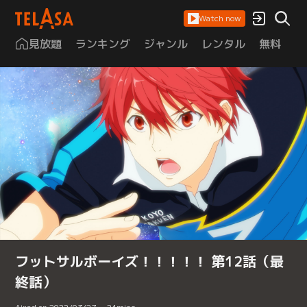
Watch now
見放題
ランキング
ジャンル
レンタル
無料
は
フットサルボーイズ！！！！！ 第12話（最
終話）