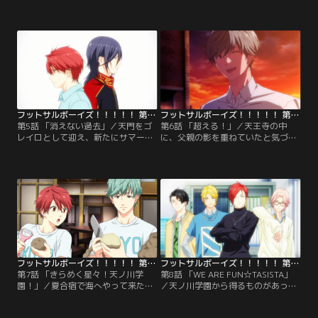
励む恒陽学園。榊は、新たに与えら
る恒陽学園。未練を捨てきれず、試
れた司令塔という自分の役割に悩ん
合会場へ現れた天門が、最後に出し
でいた。一方、南雲はかつてのチー
た答えとは……？一方、試合の中で
ムメイトで幼馴染でもある天門泰雅
も成長を見せる大和。勝利を掴むの
をフットサル部に勧誘するが……。
は恒陽か、アーダルベルトか--。
それぞれの悩みを抱えたまま、フレ
ッシュカップ初戦が始まる。
フットサルボーイズ！！！！！ 第05話
フットサルボーイズ！！！！！ 第06話
第5話 「消えない過去」／天門をゴ
第6話 「超える！」／天王寺の中
レイロとして迎え、新たにサマース
に、父親の影を重ねていたと気づい
カイカップに向けて練習を重ねる恒
た大和。フットサルを辞めると言い
陽学園。しかし、大和と榊はなかな
残して、部活に来なくなってしまっ
か息が合わず、連携が取れない。そ
た。心配した月丘が大和の元を訪れ
んななか、皇花山学園の試合を観戦
るが--。一方、そんな大和に、苛立
に出かけた大和は、憧れの天王寺刻
ちを隠せない榊。果たして、大和が
成と対面するが--。
選ぶ自分の道は……？
フットサルボーイズ！！！！！ 第07話
フットサルボーイズ！！！！！ 第08話
第7話 「きらめく星々！天ノ川学
第8話 「WE ARE FUN☆TASISTA」
園！」／夏合宿で海へやって来た恒
／天ノ川学園から得るものがあった
陽学園。司令塔としてパス回しに悩
ものの、なかなか思うようには連携
む榊と、榊のパスをもらうために、
プレーをできない榊。そんな榊を見