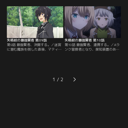
メルキアは領主の無茶な命令と強力
取って逆に領主を捕えようと計画を
な魔物の出現が重なり、すっかりさ
立てる。王家代理人のエイクと共に
びれていた。問題の迷宮を調査する
正面から屋敷に乗り込んで領主を捕
べく冒険者ギルドで許可証をもらお
えたマティアスは、領主の不自然な
うとするマティアスたちだが、さっ
行動の裏には迷宮を利用しようとす
そく魔物が起こした騒ぎに巻き込ま
る魔族が関わっていたことを知る！
れ……。【提供：バンダイチャンネ
【提供：バンダイチャンネル】
ル】
失格紋の最強賢者 第09話
失格紋の最強賢者 第10話
第9話 最強賢者、決闘する。／迷宮
第10話 最強賢者、連携する。／Aラ
に潜む魔族を倒した直後、マティア
ンク冒険者となり、探知装置のある
スは魔族たちを指揮する者からの干
フォルキアへ向かったマティアスた
渉を受ける。その者の正体を探るた
ち。だが、フォルキアは魔族の群れ
め、マティアスは前世の自分が作っ
によって支配されていた！人間たち
た探知装置を求めてラジニア連合へ
を魔法で操り、国をも滅ぼす巨大兵
向かう。だが探知装置のある地域に
器をひそかに生産する魔族たち。こ
入るにはAランクの冒険者になる必
のような事態を見逃すわけにはいか
1
要があった。その昇格試験の試験官
ないマティアス一行はイリスの膨大
にSランク冒険者のギルアスが名乗
な魔力を使った意外な作戦に打って
りを上げる！【提供：バンダイチャ
出る！【提供：バンダイチャンネ
ンネル】
ル】