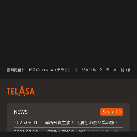
動画配信サービスのTELASA（テラサ）
ジャンル
アニメ一覧（見放
NEWS
See all
2026.08.01
浮所飛貴主演！ 【夏色の風が僕の家にやってきた】 本日よりテラサで独占配信スタート！
2026.07.18
『夏色の雲が恋と嵐をまきおこす』スペシャルメイキング 【Part1】2026年７月18日（土）23時30分～配信スタート！話題のシーンの裏側を大公開！豪華キャスト大集合！ 『武宮家 真夏の家族会議』開催！