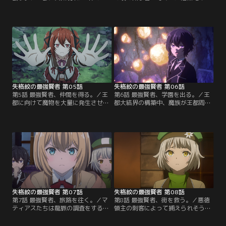
族。2体を同時には相手にできない
スを仲間にしたマティアスは、彼女
マティアスは1体を自分が、もう1体
の背に乗って魔族が潜伏する村へ向
をルリイとアルマに任せることに。
かう。突然のマティアスの襲撃に困
魔族に対して魔力量で劣るマティア
惑する魔族たちだったが、彼らはこ
スに、実戦経験は足りないルリイと
の戦いの前にある壮大な策を用意し
アルマ。圧倒的不利に見える戦い
ていた……。そして王都に戻ろうと
で、マティアスが元賢者としての真
するマティアスはイリスに対してと
価を発揮する！そしてさらに新たな
んでもない提案を言う。【提供：バ
る規格外の仲間が……。【提供：バ
ンダイチャンネル】
ンダイチャンネル】
失格紋の最強賢者 第05話
失格紋の最強賢者 第06話
第5話 最強賢者、仲間を得る。／王
第6話 最強賢者、学園を出る。／王
都に向けて魔物を大量に発生させて
都大結界の構築中、魔族が王都周辺
いた魔族たち。それに対する防衛策
に侵入してきた。結界の構築から手
としてマティアスは結界を構築する
を離せないマティアスは魔族の対応
ために、第一学園の協力を求めた
をルリイとアルマに任せることに。
り、迷宮で結界の材料を集めたりと
二人はマティアスの期待に応えてあ
大忙し。しかし、第一学園からは対
っさり魔族を撃退。しかし魔族は最
抗意識を燃やす向こうの校長に協力
終手段を用いて、いよいよ全軍を王
を跳ね除けられ、迷宮内では誤って
都に集結させる。学園生たちと魔族
巨大な竜を召喚してしまうなどトラ
の全面衝突がついに始まる……！
ブル続きで……。【提供：バンダイ
【提供：バンダイチャンネル】
チャンネル】
失格紋の最強賢者 第07話
失格紋の最強賢者 第08話
第7話 最強賢者、旅路を往く。／マ
第8話 最強賢者、街を救う。／悪徳
ティアスたちは龍脈の調査をするた
領主の刺客によって捕えられそうに
めに学園を離れ、迷宮都市メルキア
なったマティアスだが、あっさり返
への旅に出る。だが、たどり着いた
り討ちにする。さらに国王の許可も