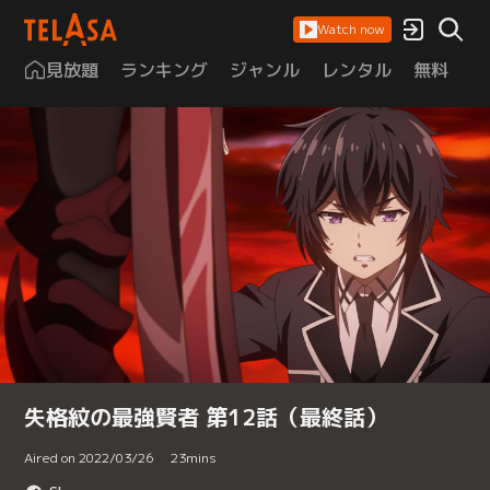
Watch now
見放題
ランキング
ジャンル
レンタル
無料
は
失格紋の最強賢者 第12話（最終話）
Aired on 2022/03/26
23
mins