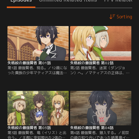
Sorting
失格紋の最強賢者 第01話
失格紋の最強賢者 第02話
第1話 最強賢者、現る。／12歳にな
第2話 最強賢者、迷宮（ダンジョ
った貴族の少年マティアスは魔法を
ン）へ。／マティアスの正体は、数
学ぶため王都の学園の入学試験を受
千年の時を経て転生した賢者ガイア
けに行く。道中で襲ってきたモンス
スだった！マティアスは学園同士の
ターを簡単に退け、同じく試験を受
代表が戦う対抗戦に出場し、余裕で
けに来た少女ルリイとアルマのため
勝利。しかも彼が倒した生徒の正体
に常識離れの付与魔術を披露し、試
は前世で滅ぼしたはずの魔族だっ
験本番では圧倒的な力を見せつけ
た。これをきっかけに動き出した魔
る。「失格紋」の持ち主でありなが
族たち。マティアスは来るべき魔族
らここまでの実力を発揮する彼の正
たちの戦いに備え、ルリイとアルマ
体は……。【提供：バンダイチャン
を連れて迷宮の探索へ向かう。【提
ネル】
供：バンダイチャンネル】
失格紋の最強賢者 第03話
失格紋の最強賢者 第04話
第3話 最強賢者、竜（イリス）と出
第4話 最強賢者、潜入する。／前世
会う。／王都に突如現れた2体の魔
の頃の知り合いであった暗黒竜イリ