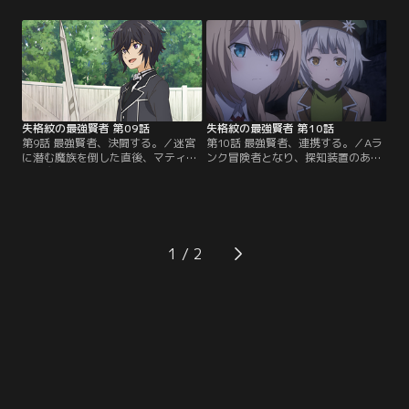
メルキアは領主の無茶な命令と強力
取って逆に領主を捕えようと計画を
な魔物の出現が重なり、すっかりさ
立てる。王家代理人のエイクと共に
びれていた。問題の迷宮を調査する
正面から屋敷に乗り込んで領主を捕
べく冒険者ギルドで許可証をもらお
えたマティアスは、領主の不自然な
うとするマティアスたちだが、さっ
行動の裏には迷宮を利用しようとす
そく魔物が起こした騒ぎに巻き込ま
る魔族が関わっていたことを知る！
れ……。【提供：バンダイチャンネ
【提供：バンダイチャンネル】
ル】
失格紋の最強賢者 第09話
失格紋の最強賢者 第10話
第9話 最強賢者、決闘する。／迷宮
第10話 最強賢者、連携する。／Aラ
に潜む魔族を倒した直後、マティア
ンク冒険者となり、探知装置のある
スは魔族たちを指揮する者からの干
フォルキアへ向かったマティアスた
渉を受ける。その者の正体を探るた
ち。だが、フォルキアは魔族の群れ
め、マティアスは前世の自分が作っ
によって支配されていた！人間たち
た探知装置を求めてラジニア連合へ
を魔法で操り、国をも滅ぼす巨大兵
向かう。だが探知装置のある地域に
器をひそかに生産する魔族たち。こ
入るにはAランクの冒険者になる必
のような事態を見逃すわけにはいか
1
要があった。その昇格試験の試験官
ないマティアス一行はイリスの膨大
にSランク冒険者のギルアスが名乗
な魔力を使った意外な作戦に打って
りを上げる！【提供：バンダイチャ
出る！【提供：バンダイチャンネ
ンネル】
ル】