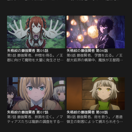
族。2体を同時には相手にできない
スを仲間にしたマティアスは、彼女
マティアスは1体を自分が、もう1体
の背に乗って魔族が潜伏する村へ向
をルリイとアルマに任せることに。
かう。突然のマティアスの襲撃に困
魔族に対して魔力量で劣るマティア
惑する魔族たちだったが、彼らはこ
スに、実戦経験は足りないルリイと
の戦いの前にある壮大な策を用意し
アルマ。圧倒的不利に見える戦い
ていた……。そして王都に戻ろうと
で、マティアスが元賢者としての真
するマティアスはイリスに対してと
価を発揮する！そしてさらに新たな
んでもない提案を言う。【提供：バ
る規格外の仲間が……。【提供：バ
ンダイチャンネル】
ンダイチャンネル】
失格紋の最強賢者 第05話
失格紋の最強賢者 第06話
第5話 最強賢者、仲間を得る。／王
第6話 最強賢者、学園を出る。／王
都に向けて魔物を大量に発生させて
都大結界の構築中、魔族が王都周辺
いた魔族たち。それに対する防衛策
に侵入してきた。結界の構築から手
としてマティアスは結界を構築する
を離せないマティアスは魔族の対応
ために、第一学園の協力を求めた
をルリイとアルマに任せることに。
り、迷宮で結界の材料を集めたりと
二人はマティアスの期待に応えてあ
大忙し。しかし、第一学園からは対
っさり魔族を撃退。しかし魔族は最
抗意識を燃やす向こうの校長に協力
終手段を用いて、いよいよ全軍を王
を跳ね除けられ、迷宮内では誤って
都に集結させる。学園生たちと魔族
巨大な竜を召喚してしまうなどトラ
の全面衝突がついに始まる……！
ブル続きで……。【提供：バンダイ
【提供：バンダイチャンネル】
チャンネル】
失格紋の最強賢者 第07話
失格紋の最強賢者 第08話
第7話 最強賢者、旅路を往く。／マ
第8話 最強賢者、街を救う。／悪徳
ティアスたちは龍脈の調査をするた
領主の刺客によって捕えられそうに
めに学園を離れ、迷宮都市メルキア
なったマティアスだが、あっさり返
への旅に出る。だが、たどり着いた
り討ちにする。さらに国王の許可も