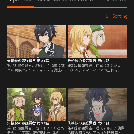
Sorting
失格紋の最強賢者 第01話
失格紋の最強賢者 第02話
第1話 最強賢者、現る。／12歳にな
第2話 最強賢者、迷宮（ダンジョ
った貴族の少年マティアスは魔法を
ン）へ。／マティアスの正体は、数
学ぶため王都の学園の入学試験を受
千年の時を経て転生した賢者ガイア
けに行く。道中で襲ってきたモンス
スだった！マティアスは学園同士の
ターを簡単に退け、同じく試験を受
代表が戦う対抗戦に出場し、余裕で
けに来た少女ルリイとアルマのため
勝利。しかも彼が倒した生徒の正体
に常識離れの付与魔術を披露し、試
は前世で滅ぼしたはずの魔族だっ
験本番では圧倒的な力を見せつけ
た。これをきっかけに動き出した魔
る。「失格紋」の持ち主でありなが
族たち。マティアスは来るべき魔族
らここまでの実力を発揮する彼の正
たちの戦いに備え、ルリイとアルマ
体は……。【提供：バンダイチャン
を連れて迷宮の探索へ向かう。【提
ネル】
供：バンダイチャンネル】
失格紋の最強賢者 第03話
失格紋の最強賢者 第04話
第3話 最強賢者、竜（イリス）と出
第4話 最強賢者、潜入する。／前世
会う。／王都に突如現れた2体の魔
の頃の知り合いであった暗黒竜イリ