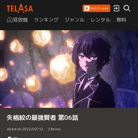
Watch now
見放題
ランキング
ジャンル
レンタル
無料
は
失格紋の最強賢者 第06話
Aired on 2022/02/12
23
mins