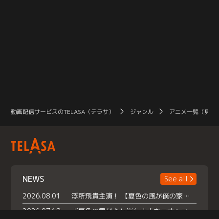
動画配信サービスのTELASA（テラサ）
ジャンル
アニメ一覧（見放
NEWS
See all
2026.08.01
浮所飛貴主演！ 【夏色の風が僕の家にやってきた】 本日よりテラサで独占配信スタート！
2026.07.18
『夏色の雲が恋と嵐をまきおこす』スペシャルメイキング 【Part1】2026年７月18日（土）23時30分～配信スタート！話題のシーンの裏側を大公開！豪華キャスト大集合！ 『武宮家 真夏の家族会議』開催！