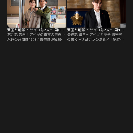
聞くことに。
みごとをする。
天国と地獄 ～サイコな2人～ 第09話
天国と地獄 ～サイコな2人～ 第10話（最終話）
第九話 告白！アイツの真実の告白…
最終話 遺言～アイノカタチ 魂逆転
永遠の時間は15分／警察は連続殺人
の果て…サヨナラの決断／「絶対に
事件への関与が濃厚な日高（高橋一
助ける」と日高（高橋一生）に告げ
生）と東（迫田孝也）に緊急配備を
た彩子（綾瀬はるか）は、真実を明
かける。その頃、東は陸（柄本佑）
らかにするため、行動に出るが…。
とある場所へ向かっていた。
連続殺人事件の主犯は誰なのか？！