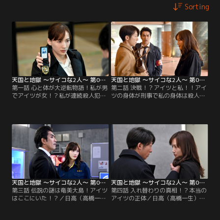
Sorting
天国と地獄 ～サイコな2人～ 第01話
天国と地獄 ～サイコな2人～ 第02話
第一話 心と体が大逆転物語！私が男
第二話 決戦！？アイツと私！！アイ
でアイツが女！？私が連続殺人犯な
ツの身体が刑事で私の身体は殺人
の！？運命の針が今、動くー／上昇
犯！？／魂が入れ替わってしまった
志向で正義感が強いが慌てん坊な刑
彩子（綾瀬はるか）と日高（高橋一
事・望月彩子（綾瀬はるか）。猟奇
生）。日高は彩子に「出頭して一生
的殺人現場を担当した彩子は、数日
を塀の中で過ごすか、自分と協力し
前偶然出会った日高陽斗（高橋一
て容疑を晴らすか」と二者択一を迫
生）を重要参考人と考えるが…。
り…。
天国と地獄 ～サイコな2人～ 第03話
天国と地獄 ～サイコな2人～ 第04話
第三話 伝説の謎は奄美大島！アイツ
第四話 入れ替わりの真相！？本当の
はここにいた！？／日高（高橋一
アイツの正体／日高（高橋一生）が
生）が捨てた革手袋を警察よりも先
また猟奇殺人を犯し、彩子（綾瀬は
に手に入れるため、彩子（綾瀬はる
るか）は事情聴取を受ける。聴取