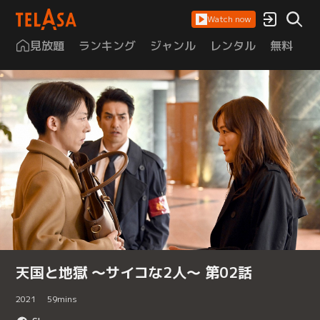
Watch now
見放題
ランキング
ジャンル
レンタル
無料
は
天国と地獄 ～サイコな2人～ 第02話
2021
59
mins