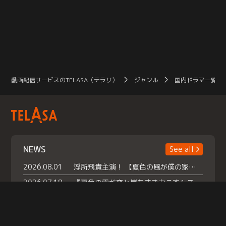
動画配信サービスのTELASA（テラサ）
ジャンル
国内ドラマ一覧（
NEWS
See all
2026.08.01
浮所飛貴主演！ 【夏色の風が僕の家にやってきた】 本日よりテラサで独占配信スタート！
2026.07.18
『夏色の雲が恋と嵐をまきおこす』スペシャルメイキング 【Part1】2026年７月18日（土）23時30分～配信スタート！話題のシーンの裏側を大公開！豪華キャスト大集合！ 『武宮家 真夏の家族会議』開催！
2026.07.15
救命医・遥（今田）の《心揺さぶる過去》や、 麻酔科医・権野（船越英一郎）の《謎多きプライベート》など… 《知られざるエピソード》を独占配信！