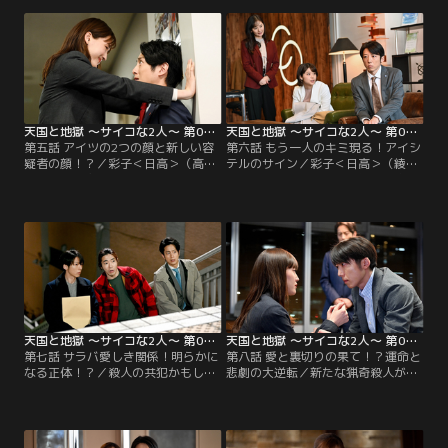
か）は八巻（溝端淳平）と作戦を立
後、彩子と日高のやり取りする様子
てる。しかし、彩子＜日高＞はそれ
を目撃した河原（北村一輝）は違和
を見抜いていて…。
感を覚え…。
天国と地獄 ～サイコな2人～ 第05話
天国と地獄 ～サイコな2人～ 第06話
第五話 アイツの2つの顔と新しい容
第六話 もう一人のキミ現る！アイシ
疑者の顔！？／彩子＜日高＞（高橋
テルのサイン／彩子＜日高＞（綾瀬
一生）を不審に思い、彼女が使用す
はるか）が持ち続ける手紙が手掛か
るコインロッカーを調べた陸（柄本
りだと思った日高＜彩子＞（高橋一
佑）。そこで日高宛の手紙を見つけ
生）は、日高の過去を探り始める。
た陸は、日高＜彩子＞（綾瀬はる
一方、河原（北村一輝）は3年前の
か）を訪ねて…。
事件を追い…。
天国と地獄 ～サイコな2人～ 第07話
天国と地獄 ～サイコな2人～ 第08話
第七話 サラバ愛しき関係！明らかに
第八話 愛と裏切りの果て！？運命と
なる正体！？／殺人の共犯かもしれ
悲劇の大逆転／新たな猟奇殺人が発
ない「クウシュウゴウ」が現れるの
生。日高＜彩子＞（高橋一生）は事
を待つ日高＜彩子＞（高橋一生）。
件に日高の生き別れの兄が関わって
だがそこに現れたのは…。その後、
いるのではと考える。一方、陸（柄
日高＜彩子＞は日高の意外な過去を
本佑）に湯浅（迫田孝也）がある頼