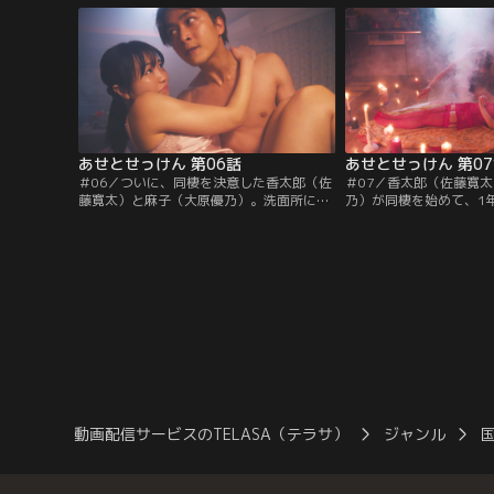
なる“におい”に出会い、導かれるように近
の様子を見かねた経理部
づいていくと、そこにいたのは経理部で働
作）は早退するように促
く、八重島麻子（大原優乃）だった！重度
歩いていると、偶然、商
の汗っかきで小さい頃に「汗子」と…。
（工藤遥）や涼村（大平
く…。
あせとせっけん 第06話
あせとせっけん 第0
＃06／ついに、同棲を決意した香太郎（佐
＃07／香太郎（佐藤寛
藤寛太）と麻子（大原優乃）。洗面所に
乃）が同棲を始めて、1
『石鹼置き場』が欲しい、毎日麻子のにお
いた。幸せを噛み締めな
いを嗅ぎたい…など、お互いのこだわり条
ジェクトの企画書を書い
件を言い合う、『一緒に暮らそう会議』を
いつの間にか机で朝を迎
しながら胸を躍らせる2人。そして、いざ
て、風邪をひき、“鼻”
不動産屋へ！担当の浦沢（今井隆文）か
てしまい…？！においが
ら、色々と紹介してもらい、“住んだ妄
ネガティブ思考が止まら
想”をしながら検討する2人だったが…。
すると、麻子は何か隠し
動画配信サービスのTELASA（テラサ）
ジャンル