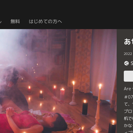
ル
無料
はじめての方へ
あ
2022
Are
＃0
て、
プロ
机で
かな
ィブ