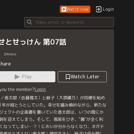
Watch now
Login
せとせっけん 第07話
24
mins
Share
Play
Watch Later
 you the member?
Login
7／香太郎（佐藤寛太）と麻子（大原優乃）が同棲を始め
1年が経とうとしていた。幸せを噛み締めながら、新たな
ジェクトの企画書を書いていた香太郎は、いつの間にか
朝を迎えてしまう。そして、風邪をひき、“鼻”が全く利
くなってしまい…？！においが分からなくなり、ネガテ
思考が止まらない香太郎！帰宅すると、麻子は何か隠し