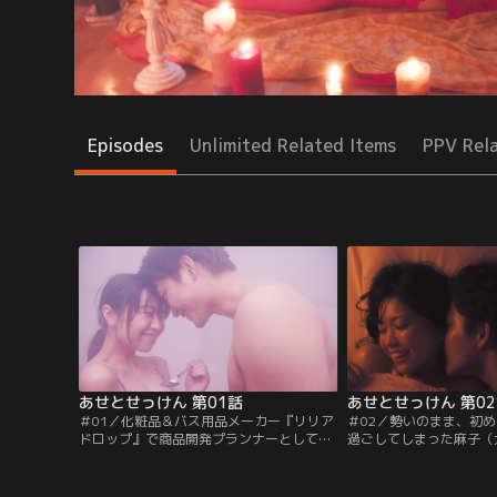
Episodes
Unlimited Related Items
PPV Rel
あせとせっけん 第01話
あせとせっけん 第0
＃01／化粧品＆バス用品メーカー『リリア
＃02／勢いのまま、初
ドロップ』で商品開発プランナーとして働
過ごしてしまった麻子（
く、名取香太郎（佐藤寛太）は、香りの嗅
郎（佐藤寛太）は昨夜の
ぎ分けを得意とする、究極の“においフェ
いるのか…、思い出すだ
チ”。ある日、会社の廊下でとっても気に
ず、全く仕事が手につか