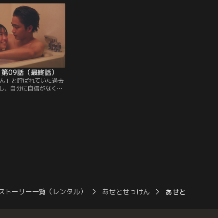
。そんな2人の“にお
そして、社内恋愛をオープンにしようと決
香太郎は、すぐその場に
めた2人。麻子は早速、部長の大蔵（池内
展開に--？！一方、麻子
万作）に『理由：恋人との旅行』と書いた
和人）に…。
有休届を提出し…！？
 第09話（最終話）
ゃん」と呼ばれていた過去
し、自分に自信がなくな
原優乃）。香太郎（佐藤
異変に気づき原因を問う
明けようとしない。麻子
じてから2週間が経った
太郎は麻子に一歩踏み込
せだけじゃなく、「悲し
分け合う2人は遂に…。
ストーリー一覧（レンタル）
あせとせっけん
あせとせっけん 