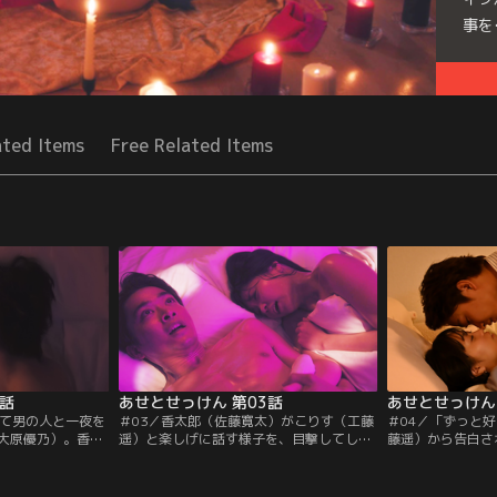
事を
Seri
ated Items
Free Related Items
2話
あせとせっけん 第03話
あせとせっけん 
めて男の人と一夜を
＃03／香太郎（佐藤寛太）がこりす（工藤
＃04／「ずっと
大原優乃）。香太
遥）と楽しげに話す様子を、目撃してしま
藤遥）から告白さ
ことをどう思って
った麻子（大原優乃）。“彼女”になったと
優乃）に打ち明け
けで汗が止まら
はいえ、自分に自信が無い麻子は良からぬ
そんな中、麻子は
ない！そんな麻子
妄想が止まらなくなっていた！そんな中、
すと2人きりにな