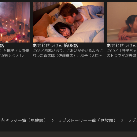
長の大蔵（池内万
経理部にまわってきた領収書の件で、麻子
汗が止まらない…
す。麻子が廊下を
はこりすと2人で話すことになってしまい-
い”を嗅ぎつけた
品開発部のこりす
-。そして成り行きで、商品開発部と経理部
現れ、一触即発の
修蔵）らと歩
で「交流会」を兼ねて…。
は弟の桂太（杢代
7話
あせとせっけん 第08話
あせとせっけん
太）と麻子（大原優
＃08／風邪が治り、においが分かるように
＃09／「汗子ち
年が経とうとして
なった香太郎（佐藤寛太）。麻子（大原優
のトラウマが再燃
がら、新たなプロ
乃）と買い物帰りに立ち寄った公園で、幸
っていた麻子（大
ていた香太郎は、
せそうに遊ぶ親子をみて、麻子との子供を
寛太）は、麻子の
えてしまう。そし
つい妄想していた。一方の麻子は、熱が出
が、なかなか打ち
が全く利かなくなっ
て会社を休むことに。1人、ベッドで寝て
との心の距離を感
分からなくなり、
いると幼少期の嫌な思い出を夢にみてしま
ある日、ついに香
ない香太郎！帰宅
い…。うなされる麻子をみて、心配する香
む決断をし…。幸
事を…。
太郎。
さ」「苦しさ」も
国内ドラマ一覧（見放題）
ラブストーリー一覧（見放題）
ラブ