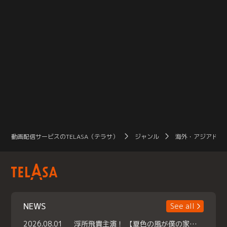
動画配信サービスのTELASA（テラサ）
ジャンル
海外・アジアドラ
NEWS
See all
2026.08.01
浮所飛貴主演！ 【夏色の風が僕の家にやってきた】 本日よりテラサで独占配信スタート！