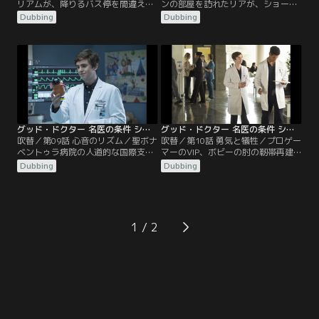
リアムが、降りるバス停を間違えて
ンの部屋を訪れたリアが、ショーン
パニックになり、転んで額にけがを
のリンゴを食べてしまったため、シ
Dubbing
Dubbing
して運び込まれる。ショーンの対応
ョーンはスーパーへリンゴを買いに
でリアムは落ち着くが、黄疸と発熱
行く。すると、そこで強盗に遭遇し
があったため、検査したところ胆道
てしまった上、強盗の指示通り財布
に瘢痕が見つかる。リアムはじっと
を出さなかったために逆上した強盗
していられないためMRI検査が行え
が発砲。居合わせたカップルの女性
ず、診断のためにはリスクを伴う腹
エイヴリーが腹部に被弾してしま
腔鏡検査を行わざるを得なくなる
う。聖ボナベントゥラ病院に搬送さ
が…。
れたエイヴリーだが…。
グッド・ドクター 名医の条件 シーズン1 第09話／吹替
グッド・ドクター 名医の条件 シーズン1 第10話／吹替
吹替／第09話 心音のリズム／聖ボナ
吹替／第10話 勇気と犠牲／プロゲー
ベントゥラ病院の人道的な国際支援
マーのVIP、ボビーの肘の靭帯再建
プログラムの対象に、重度の先天性
をジャレッドとショーンが手伝う。
Dubbing
Dubbing
心疾患があるガブリエルが選ばれ
手術は無事終了するが、MRI検査で
る。オペは不可能だとメレンデスは
腫瘍が見つかった。3年前にがんを
判断していたが、アオキが彼を選ん
患っていたボビーだが、肘の手術と
だのだ。循環器内科のメータはガブ
は無関係と黙っていたのだった。さ
リエルを救えるのではと期待した
らに詳しく調べると脳幹に転移が見
1
が、心エコー検査で想像より容体が
られ、腫瘍を摘出するには脳幹の一
悪いことが分かる。一方アンドリュ
部を切除しなければならない状態と
ースは…。
判明。