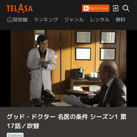
Watch now
見放題
ランキング
ジャンル
レンタル
無料
は
グッド・ドクター 名医の条件 シーズン1 第
17話／吹替
Dubbing