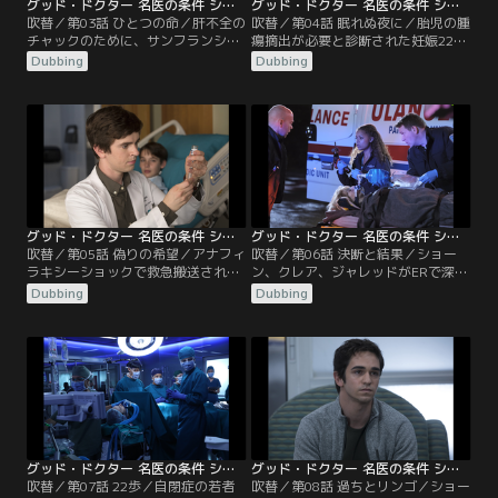
グッド・ドクター 名医の条件 シーズン1 第03話／吹替
グッド・ドクター 名医の条件 シーズン1 第04話／吹替
吹替／第03話 ひとつの命／肝不全の
吹替／第04話 眠れぬ夜に／胎児の腫
チャックのために、サンフランシス
瘍摘出が必要と診断された妊娠22週
コの病院へ移植用の肝臓を取りに行
のバーバラは、抗リン脂質症候群で
Dubbing
Dubbing
ったショーンとクレア。摘出から移
血栓ができやすく長時間の手術に耐
植までの許容時間は8時間だが、肝
えられないため、メレンデスは中絶
臓は2人が到着したとき、すでに摘
を勧める。だが、ショーンとクレア
出から3時間が経過していた。濃霧
がリスクの少ない方法を提案しメレ
のためヘリコプターが飛べず、救急
ンデスは手術を行う。しかし、術中
車も出払っており、ショーンとクレ
にバーバラが冠不全を起こし、子宮
アはパトカーに乗って聖ボナベント
を開く前に手術は中止となってしま
ゥラ病院を目指す。
う。
グッド・ドクター 名医の条件 シーズン1 第05話／吹替
グッド・ドクター 名医の条件 シーズン1 第06話／吹替
吹替／第05話 偽りの希望／アナフィ
吹替／第06話 決断と結果／ショー
ラキシーショックで救急搬送された
ン、クレア、ジャレッドがERで深夜
患者ウィルクスは、腹部に激痛があ
勤務中、結婚式の送迎バスの横転事
Dubbing
Dubbing
り、CTスキャンで膵臓に病変が見つ
故で、20人以上の負傷者が運び込ま
かる。ジャレッドが生検のため検体
れる。激しく大腿骨を損傷していた
を採取していたとき、ウィルクスは
マルコを担当したショーンは、足を
再びアナフィラキシーショックを起
切断するしかないと判断するが、ク
こしてしまう。一方ショーンは、亡
レアの発案で3Dプリンターを使いチ
くなった弟スティーヴにそっくりの
タンの大腿骨を作ることに。しか
少年エヴァンに遭遇する。
し、前例がないため、マルコの両親
はリスクを案じて…。
グッド・ドクター 名医の条件 シーズン1 第07話／吹替
グッド・ドクター 名医の条件 シーズン1 第08話／吹替
吹替／第07話 22歩／自閉症の若者
吹替／第08話 過ちとリンゴ／ショー