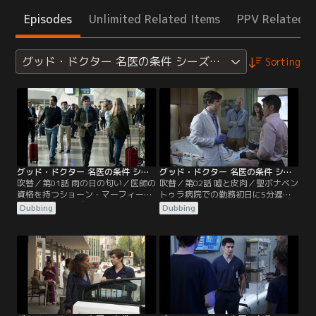
Episodes
Unlimited Related Items
PPV Related I
グッド・ドクター 名医の条件 シーズン1
Sorting
グッド・ドクター 名医の条件 シーズン1 第01話／吹替
グッド・ドクター 名医の条件 シーズン1 第02話／吹替
吹替／第01話 雨の日の匂い／医師の
吹替／第02話 嘘と皮肉／聖ボナベン
資格を持つショーン・マーフィー
トゥラ病院での勤務初日に5分遅刻
は、自閉症でサヴァン症候群でもあ
をしたショーンは、「遅れたのはバ
Dubbing
Dubbing
る。サンノゼにある聖ボナベントゥ
スであって自分ではない」と言う。
ラ病院の院長グラスマンは、完璧な
メレンデスは、善しあしの区別がつ
記憶力を持ち空間認知能力にたけた
かないショーンに単調な仕事を担当
ショーンをレジデントとして採用し
させる。その後、ショーンは外来患
ようとするが、院長の座を狙うアン
者を診るが、耳の感染症の患者に頭
ドリュースは、採用を認めようとし
部MRI検査を行うなど診断方法が度
ない。そのころショーンは、サンノ
を越していた。
ゼの空港にいた。