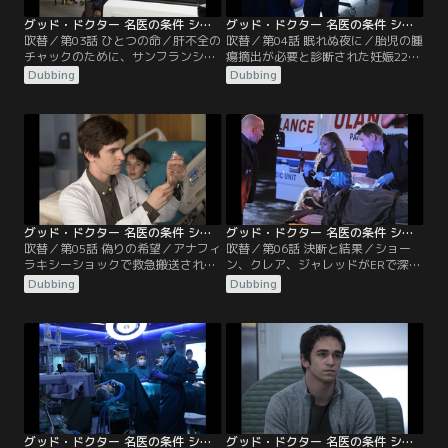
グッド・ドクター 名医の条件 シーズン1 第03話／吹替
グッド・ドクター 名医の条件 シーズン1 第04話／吹替
吹替／第03話 ひとつの命／肝不全の
吹替／第04話 眠れぬ夜に／胎児の腫
チャックのために、サンフランシス
瘍摘出が必要と診断された妊娠22週
コの病院へ移植用の肝臓を取りに行
のバーバラは、抗リン脂質症候群で
Dubbing
Dubbing
ったショーンとクレア。摘出から移
血栓ができやすく長時間の手術に耐
植までの許容時間は8時間だが、肝
えられないため、メレンデスは中絶
臓は2人が到着したとき、すでに摘
を勧める。だが、ショーンとクレア
出から3時間が経過していた。濃霧
がリスクの少ない方法を提案しメレ
のためヘリコプターが飛べず、救急
ンデスは手術を行う。しかし、術中
車も出払っており、ショーンとクレ
にバーバラが冠不全を起こし、子宮
アはパトカーに乗って聖ボナベント
を開く前に手術は中止となってしま
ゥラ病院を目指す。
う。
グッド・ドクター 名医の条件 シーズン1 第05話／吹替
グッド・ドクター 名医の条件 シーズン1 第06話／吹替
吹替／第05話 偽りの希望／アナフィ
吹替／第06話 決断と結果／ショー
ラキシーショックで救急搬送された
ン、クレア、ジャレッドがERで深夜
患者ウィルクスは、腹部に激痛があ
勤務中、結婚式の送迎バスの横転事
Dubbing
Dubbing
り、CTスキャンで膵臓に病変が見つ
故で、20人以上の負傷者が運び込ま
かる。ジャレッドが生検のため検体
れる。激しく大腿骨を損傷していた
を採取していたとき、ウィルクスは
マルコを担当したショーンは、足を
再びアナフィラキシーショックを起
切断するしかないと判断するが、ク
こしてしまう。一方ショーンは、亡
レアの発案で3Dプリンターを使いチ
くなった弟スティーヴにそっくりの
タンの大腿骨を作ることに。しか
少年エヴァンに遭遇する。
し、前例がないため、マルコの両親
はリスクを案じて…。
グッド・ドクター 名医の条件 シーズン1 第07話／吹替
グッド・ドクター 名医の条件 シーズン1 第08話／吹替