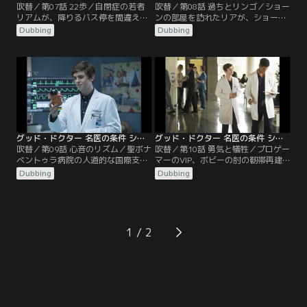
吹替／第07話 22歩／自閉症の若者
吹替／第08話 過ちとリンゴ／ショー
リアムが、降りるバス停を間違えて
ンの部屋を訪れたリアが、ショーン
パニックになり、転んで額にけがを
のリンゴを食べてしまったため、シ
Dubbing
Dubbing
して運び込まれる。ショーンの対応
ョーンはスーパーへリンゴを買いに
でリアムは落ち着くが、黄疸と発熱
行く。すると、そこで強盗に遭遇し
があったため、検査したところ胆道
てしまった上、強盗の指示通り財布
に瘢痕が見つかる。リアムはじっと
を出さなかったために逆上した強盗
していられないためMRI検査が行え
が発砲。居合わせたカップルの女性
ず、診断のためにはリスクを伴う腹
エイヴリーが腹部に被弾してしま
腔鏡検査を行わざるを得なくなる
う。聖ボナベントゥラ病院に搬送さ
が…。
れたエイヴリーだが…。
グッド・ドクター 名医の条件 シーズン1 第09話／吹替
グッド・ドクター 名医の条件 シーズン1 第10話／吹替
吹替／第09話 心音のリズム／聖ボナ
吹替／第10話 勇気と犠牲／プロゲー
ベントゥラ病院の人道的な国際支援
マーのVIP、ボビーの肘の靭帯再建
プログラムの対象に、重度の先天性
をジャレッドとショーンが手伝う。
Dubbing
Dubbing
心疾患があるガブリエルが選ばれ
手術は無事終了するが、MRI検査で
る。オペは不可能だとメレンデスは
腫瘍が見つかった。3年前にがんを
判断していたが、アオキが彼を選ん
患っていたボビーだが、肘の手術と
だのだ。循環器内科のメータはガブ
は無関係と黙っていたのだった。さ
リエルを救えるのではと期待した
らに詳しく調べると脳幹に転移が見
1
が、心エコー検査で想像より容体が
られ、腫瘍を摘出するには脳幹の一
悪いことが分かる。一方アンドリュ
部を切除しなければならない状態と
ースは…。
判明。