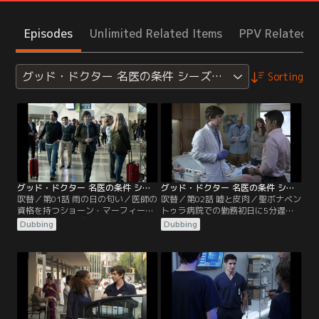
Episodes
Unlimited Related Items
PPV Related I
グッド・ドクター 名医の条件 シーズン1
Sorting
グッド・ドクター 名医の条件 シーズン1 第01話／吹替
グッド・ドクター 名医の条件 シーズン1 第02話／吹替
吹替／第01話 雨の日の匂い／医師の
吹替／第02話 嘘と皮肉／聖ボナベン
資格を持つショーン・マーフィー
トゥラ病院での勤務初日に5分遅刻
は、自閉症でサヴァン症候群でもあ
をしたショーンは、「遅れたのはバ
Dubbing
Dubbing
る。サンノゼにある聖ボナベントゥ
スであって自分ではない」と言う。
ラ病院の院長グラスマンは、完璧な
メレンデスは、善しあしの区別がつ
記憶力を持ち空間認知能力にたけた
かないショーンに単調な仕事を担当
ショーンをレジデントとして採用し
させる。その後、ショーンは外来患
ようとするが、院長の座を狙うアン
者を診るが、耳の感染症の患者に頭
ドリュースは、採用を認めようとし
部MRI検査を行うなど診断方法が度
ない。そのころショーンは、サンノ
を越していた。
ゼの空港にいた。