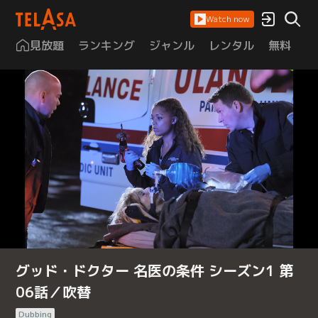
Watch now
見放題
ランキング
ジャンル
レンタル
無料
は
グッド・ドクター 名医の条件 シーズン1 第
06話／吹替
Dubbing