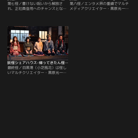
第七怪／書けない呪いから解放さ
第八怪／エンタメ界の重鎮でマルチ
れ、正社員登用へのチャンスとなる
メディアクリエイター・黒原光一
映画のノベライズも無事書き終えた
（六角精児）が主催するセミナーに
目黒澪（小芝風花）。だが、マルチ
参加した目黒澪（小芝風花）。アイ
メディアクリエイター・黒原光一
デアを搾り取られ、顔には怪しいシ
（六角精児）の一声で映画は飛び、
ワが現れたヘロヘロの状態でシェア
ノベライズも没になってしまう。そ
ハウスに戻ってくるが、帰宅後もPC
のお詫びとして小暮梢（武田梨奈）
に向かって必死に書き続ける。
の計らいで、澪は優秀な人材のみが
参加できるセミナー合宿に参加させ
てもらえることに。
妖怪シェアハウス-帰ってきたん怪-（2022/06/04放送分）第09話（最終話）
最終怪／目黒澪（小芝風花）は怪し
いマルチクリエイター・黒原光一
（六角精児）の逆鱗に触れ、小説家
の夢を絶たれてしまうかもしれない
絶対絶命のピンチに直面する。シェ
アハウスの妖怪たちはそんな黒原に
加担していた小暮梢（武田梨奈）と
上竜樹（安井順平）を問い詰めたと
ころ、実は梢は絡新婦、上は山びこ
という妖怪で、黒原のせいで闇落ち
していたことが判明する。