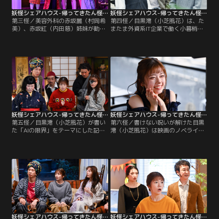
妖怪シェアハウス-帰ってきたん怪-（2022/04/23放送分）第03話
妖怪シェアハウス-帰ってきたん怪-（2022/04/30放送分）第04話
第三怪／美容外科の赤坂麗（村岡希
第四怪／目黒澪（小芝風花）は、た
美）、赤坂紅（内田慈）姉妹が勧め
またま外資系IT企業で働く小暮梢
るお歯カラーに続いて、新しい美容
（武田梨奈）の窮地を助けたことを
施術プラン「マックスハッピー」の
きっかけに、梢の会社で雇ってもら
モニターを受けた目黒澪（小芝風
えることに！シェアハウスの妖怪た
花）は、なんと目も鼻もないのっぺ
ちにも応援されながら、意気揚々と
らぼうになってしまう。澪は綺麗に
初出社した澪は、梢から配属先の出
なったと喜ぶ一方で、シェアハウス
版部門の編集長・上竜樹（安井順
の妖怪たちは澪が妖術にかかってい
平）を紹介されて驚く。
ることを確信し…。
妖怪シェアハウス-帰ってきたん怪-（2022/05/07放送分）第05話
妖怪シェアハウス-帰ってきたん怪-（2022/05/14放送分）第06話
第五怪／目黒澪（小芝風花）が書い
第六怪／書けない呪いが解けた目黒
た「AIの限界」をテーマにした記事
澪（小芝風花）は映画のノベライズ
によって、AIロボをペットのように
を担当させてもらえることに。喜ん
可愛がる大作家・大河内（木村靖
だのも束の間、澪は短い期間で膨大
司）から連載を打ち切ると言われる
な量を書かなくてはならず、狸の怪
ほど激怒させてしまい、編集長・上
しい置物がある物置のような部屋に
竜樹（安井順平）から澪だけでな
押し込まれて作業に忙殺される。と
く、編集者の小豆沢流（岩崎う大）
ころが翌日、四谷伊和（松本まり
までもが責任を取ってクビを言い渡
か）は…。
される。
妖怪シェアハウス-帰ってきたん怪-（2022/05/21放送分）第07話
妖怪シェアハウス-帰ってきたん怪-（2022/05/28放送分）第08話