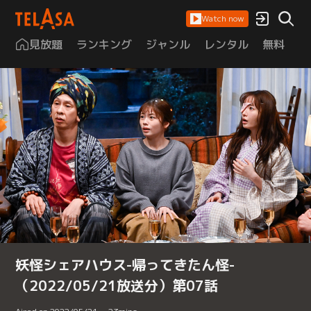
Watch now
見放題
ランキング
ジャンル
レンタル
無料
は
妖怪シェアハウス-帰ってきたん怪-
（2022/05/21放送分）第07話