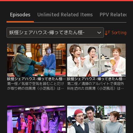
Episodes
Unlimited Related Items
PPV Related I
妖怪シェアハウス-帰ってきたん怪-
Sorting
妖怪シェアハウス-帰ってきたん怪-（2022/04/09放送分）第01話
妖怪シェアハウス-帰ってきたん怪-（2022/04/16放送分）第02話
第一怪／気弱で空気を読むことだけ
第二怪／清掃のアルバイトで美容外
が取り柄の目黒澪（小芝風花）は、
科を訪れた目黒澪（小芝風花）は、
妖怪たちと暮らすうちに強くなって
そこで高価な花瓶を割ってしまう。
角も生え、小説を書きたいという夢
澪は慌てて平謝りするが、院長の赤
も見つけ、「自分らしく生きる！」
坂麗（村岡希美）と赤坂紅（内田
と息巻いて“妖術ヒラキナオリ”とし
慈）姉妹は花瓶には気にも留めず、
てシェアハウスから羽ばたいていっ
澪に時々モニターをしながら美容外
た…はずだったが、現実は厳しかっ
科で働かないかと誘う。
た。お金がなければ食べることもま
まならず、気づけば角も失い、再び
どん底生活に陥っていた。