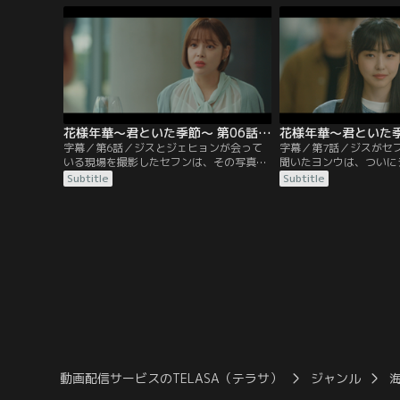
活を送っていたのだった。そんな中、息子
を調べるよう部下に命じ
が学校で問題を起こしたと連絡が入り、ジ
の離婚歴や生活苦を知り
スは学校へ呼び出される。同じ頃、息子が
のだった。一方ジスも、
けがをしたと聞いたジェヒョンも学校へ向
を不当解雇した…。
かい…。
花様年華～君といた季節～ 第06話／字幕
字幕／第6話／ジスとジェヒョンが会って
字幕／第7話／ジスがセ
いる現場を撮影したセフンは、その写真を
聞いたヨンウは、ついに
ジスに見せ親権を渡すように迫る。更に、
戸惑うジスは、ヨンウに
Subtitle
Subtitle
ソギョンに近づき手を組むことを提案した
場を去る。一方、検察か
セフンは、ついに決定的な証拠をつかむ。
いているジェヒョンだが
思い悩むジスは、25年前も同じようにジェ
る会長が検察に根回しを
ヒョンとの関係を絶つよう、父親に迫られ
中、ヨンウと同じくジス
た過去を思い出していた。指名手配された
ェヒョンは、2人の思い
ジェヒョンを解放するために…。
動画配信サービスのTELASA（テラサ）
ジャンル