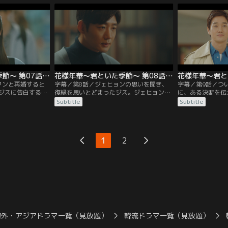
る。そして、ジス
は解雇された元社員たちのデモが続いてお
テルでのパーティ
ショックを受ける
り、会社側は強硬な手段を取ることにす
を依頼する。しか
ジェヒョンが自分
る。ジェヒョンはジスにデモに参加しない
ルに巻き込まれて
よう言うが…。
の内を明かす。
花様年華～君といた季節～ 第07話／字幕
花様年華～君といた季節～ 第08話／字幕
フンと再婚すると
字幕／第8話／ジェヒョンの思いを聞き、
字幕／第9話／つ
ジスに告白する。
復縁を思いとどまったジス。ジェヒョンの
に、ある決断を伝
別れを告げてその
本心を知ったソギョンは、昔母親に捨てら
ンが検察に協力し
Subtitle
Subtitle
らの取り調べが続
れた記憶を思い出し、更なる手段に出る。
た会長は、激怒し
、裏では義父であ
ソギョンにジェヒョンとのあらぬうわさを
ジェヒョンは5年
していた。そんな
流され、ジスは保護者たちに詰め寄られて
とに関与している
の決断を知ったジ
しまう。一方、ジェヒョンは1人で検察に
を務める人物に訴
1
2
出の地を訪れる。
向かい取り調べを受けていた。そんな中、
子たちが通う学校
2人は思い出のある教会で偶然会うことに
せたジスとジェヒ
なる。
海外・アジアドラマ一覧（見放題）
韓流ドラマ一覧（見放題）