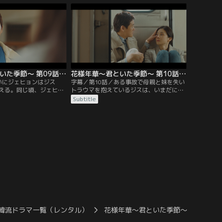
ーでジスにピアノの演奏
夫であるセフンは息子のかばんの中から遺
し、そこでジスはトラブ
書らしきものを見つけ、息子に詰め寄る。
しまい、ジェヒョンに胸
そのころジェヒョンは、ジスとの昔の約束
を思い出しギターを買いに行く。
花様年華～君といた季節～ 第09話／字幕
花様年華～君といた季節～ 第10話／字幕
いにジェヒョンはジス
字幕／第10話／ある事故で母親と妹を失い
える。同じ頃、ジェヒョ
トラウマを抱えているジスは、いまだにそ
たことで家宅捜索を受け
の悲しみが癒えない。一方、ジスとジェヒ
Subtitle
ジスを呼び出す。一方、
ョンとのうわさが息子たちの通う学校で広
前に元社員が自殺したこ
がり、けんかに発展してしまう。息子を傷
とされ、セフンが弁護人
つけたことで、ジスはジェヒョンに対して
えられる。そんな中、息
複雑な思いを抱くようになるのだった。そ
へ向かう電車に乗り合わ
んな中、ジスは衝撃的な事実を知る。
ョン。
韓流ドラマ一覧（レンタル）
花様年華～君といた季節～
花様