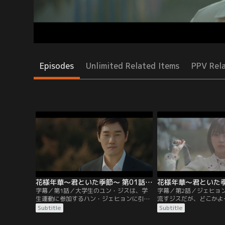
Episodes
Unlimited Related Items
PPV Rel
花様年華～君といた季節～ 第01話／字幕
字幕／第1話／大学生のユン・ジスは、学
字幕／第2話／ジェヒョ
生運動に参加するハン・ジェヒョンに引か
流すジスだが、どこかよ
れ恋に落ちる。時は流れ、財閥一族に婿入
取ってしまう。しかし、
Subtitle
Subtitle
りしたジェヒョンは、4年の服役を終え出
との再会を願い続けてい
所する。一方ジスは、息子を抱え苦しい生
のことが気になるジェヒ