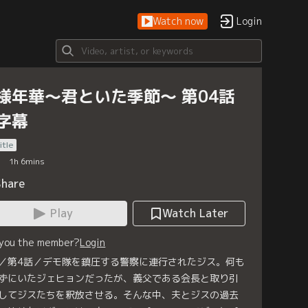
Watch now
Login
様年華～君といた季節～ 第04話
字幕
itle
1
h
6
mins
Share
Play
Watch Later
 you the member?
Login
／第4話／デモ隊を鎮圧する警察に連行されたジス。何も
ずにいたジェヒョンだったが、義父である会長と取り引
してジスたちを釈放させる。そんな中、夫とジスの過去