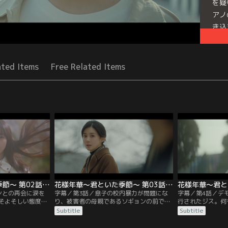
を疑
アノ
き込
Seri
ated Items
Free Related Items
花様年華～君といた季節～ 第02話／字幕
花様年華～君といた季節～ 第03話／字幕
ンとの再会に涙を
字幕／第3話／息子の校内暴力が問題にな
字幕／第4話／デ
そよそしい態度を
り、被害者の母親であるソギョンの前でひ
行されたジス。何
ジスはジェヒョン
ざまずくジス。そこへ被害者の父親である
ンだったが、義父
Subtitle
Subtitle
たのだった。ジス
ジェヒョンが現れ、ソギョンは夫とジスの
してジスたちを釈
ョンは彼女のこと
関係を怪しむ。一方、ジェヒョンの会社で
とジスの過去を疑