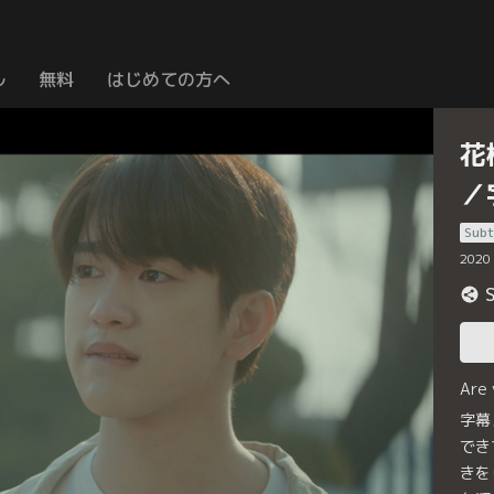
ル
無料
はじめての方へ
花
／
Subt
2020
Are
字幕
でき
きを