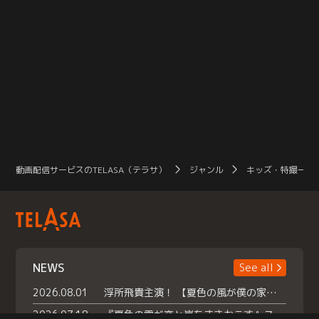
動画配信サービスのTELASA（テラサ）
ジャンル
キッズ・特撮一覧
NEWS
See all
2026.08.01
浮所飛貴主演！ 【夏色の風が僕の家にやってきた】 本日よりテラサで独占配信スタート！
2026.07.18
『夏色の雲が恋と嵐をまきおこす』スペシャルメイキング 【Part1】2026年７月18日（土）23時30分～配信スタート！話題のシーンの裏側を大公開！豪華キャスト大集合！ 『武宮家 真夏の家族会議』開催！