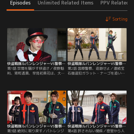
Episodes
Unlimited Related Items
PPV Related I
Sorting
快盗戦隊ルパンレンジャーVS警察戦隊パトレンジャー 第01話
快盗戦隊ルパンレンジャーVS警察戦隊パトレンジャー 第02話
第1話 世間を騒がす快盗さ／夜野魁
第2話 国際警察、追跡せよ／連続宝
利、宵町透真、早見初美花は、大快
石強盗犯ガラット・ナーゴを追いつ
盗アルセーヌ・ルパンが集めた不思
めた快盗戦隊ルパンレンジャーの前
議な宝物“ルパンコレクション”を取
に、国際特別警察の圭一郎（結木滉
り戻すため異世界犯罪者集団ギャン
星）らが現れ警察戦隊パトレンジャ
グラーと戦う快盗戦隊ルパンレンジ
ーに変身。圭一郎がガラットを追い
ャー。彼らの次のターゲットは、宝
つめるが、コレクション回収前に倒
石を盗んだ後、店を炎で焼き払う連
されては困る魁利（伊藤あさひ）は
続宝石強盗犯ガラット・ナーゴが手
ガラットを逃してしまう。怒った圭
にするコレクションだ。
一郎は魁利を猛追跡するが…。
快盗戦隊ルパンレンジャーVS警察戦隊パトレンジャー 第03話
快盗戦隊ルパンレンジャーVS警察戦隊パトレンジャー 第04話
第3話 絶対に取り戻す／パトレンジ
第4話 許されない関係／密室から人