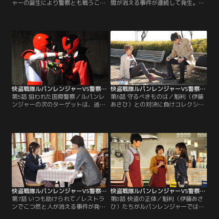
ャーの誕生により警察とも戦うこと
間が消える事件が連続して発生。ギ
となったルパンレンジャー。ある
ャングラーの仕業だとにらみヒート
日、魁利（伊藤あさひ）たちが働く
アップする圭一郎（結木滉星）を、
ビストロ「ジュレ」に圭一郎（結木
つかさ（奥山かずさ）は慣れた様子
滉星）たちがやって来る。もしやル
でなだめる。2人は訓練生時代から
パンレンジャーの正体がバレた！？
の腐れ縁なのだ。パトレンジャーは
そんな中、街にギャングラー怪人ナ
捜査のため被害者宅を訪れるが、手
メーロ・バッチョが出現し、高層ビ
掛かりはつかめない。そんな中、つ
ルを巨大なドグラニオ像に造り替え
かさは被害者宅にあったぬいぐるみ
ていく。
と同じものを…。
快盗戦隊ルパンレンジャーVS警察戦隊パトレンジャー 第05話
快盗戦隊ルパンレンジャーVS警察戦隊パトレンジャー 第06話
第5話 狙われた国際警察／ルパンレ
第6話 守るべきものは／魁利（伊藤
ンジャーの次のターゲットは、逃げ
あさひ）との対決に負けコレクショ
足だけは速い連続強盗殺人犯、ギャ
ンを奪われた圭一郎（結木滉星）は
ングラー怪人ブンドルト・ペギー。
リベンジに燃えていた。そんな中、
ブンドルトを追う魁利（伊藤あさ
行方を追っていたギャングラー怪人
ひ）らは、ブンドルトが国際特別警
ブンドルト・ペギーを発見。しか
察のヒルトップ管理官（アイクぬわ
し、圭一郎はブンドルトを早急に倒
ら）らが乗ったパトカーを襲撃し、
すことより、戦いを引き延ばしてル
ケースを持ち逃げしようとするとこ
パンレンジャーをおびき出すことを
ろを目撃。ルパンレンジャーはブン
優先し、つかさ（奥山かずさ）に引
ドルトに応戦し…。
っぱたかれる。
快盗戦隊ルパンレンジャーVS警察戦隊パトレンジャー 第07話
快盗戦隊ルパンレンジャーVS警察戦隊パトレンジャー 第08話
第7話 いつも助けられて／レストラ
第8話 快盗の正体／魁利（伊藤あさ
ンでこつ然と人が消える事件が発生
ひ）たちがルパンレンジャーではな
していた。そんな中、初美花（工藤
いかと疑いを持ったつかさ（奥山か