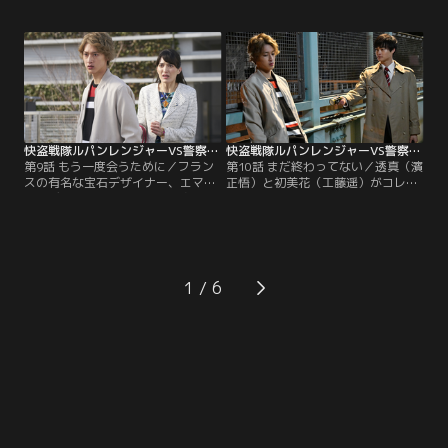
遥）は咲也（横山涼）からデートに
ずさ）は、証拠をつかむため3人を
誘われる。咲也たちがパトレンジャ
監視することに。圭一郎（結木滉
ーだと知る初美花は断るが、強引に
星）は半信半疑の中、初美花（工藤
連絡先を渡されてしまう。ルパンレ
遥）の潔白を証明したい咲也（横山
ンジャーは、次のターゲットである
涼）は、ギャングラーが現れたとい
ギャングラー怪人メルグ・アリータ
うウソの情報を流し3人をおびき出
が現れたレストランへ。
すオトリ作戦を提案。
快盗戦隊ルパンレンジャーVS警察戦隊パトレンジャー 第09話
快盗戦隊ルパンレンジャーVS警察戦隊パトレンジャー 第10話
第9話 もう一度会うために／フラン
第10話 まだ終わってない／透真（濱
スの有名な宝石デザイナー、エマ・
正悟）と初美花（工藤遥）がコレク
ゴルディーニが来日。エマが身に着
ションの回収に失敗したことによ
けているペンダントはルパンコレク
り、大切な人を取り戻す方法は崩れ
ションの可能性があるため、魁利
去ってしまった。一人で店を飛び出
（伊藤あさひ）らルパンレンジャー
した魁利（伊藤あさひ）は、圭一郎
は確かめに行くことに。ところがそ
（結木滉星）に声をかけられる。圭
こにギャングラー怪人ブレッツ・ア
一郎との会話の中、魁利は兄が消え
1
レニシカが出現。騒動の中、警備員
た事件の手掛かりとなる男の話を聞
になりすました魁利は…。
く。一方、諦めきれない初美花
は…。