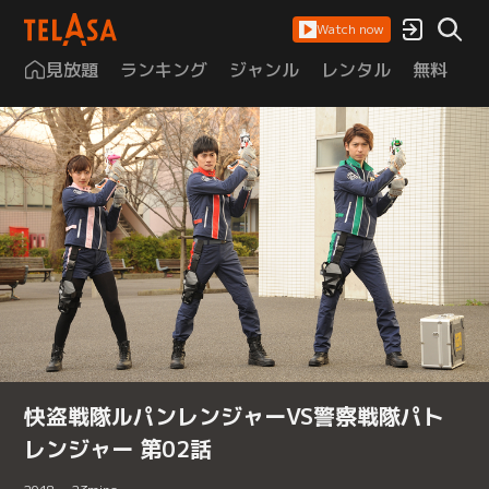
Watch now
見放題
ランキング
ジャンル
レンタル
無料
は
快盗戦隊ルパンレンジャーVS警察戦隊パト
レンジャー 第02話