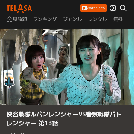
Watch now
見放題
ランキング
ジャンル
レンタル
無料
は
快盗戦隊ルパンレンジャーVS警察戦隊パト
レンジャー 第13話