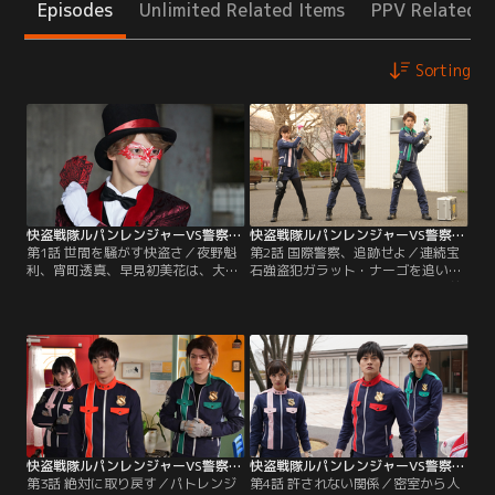
Episodes
Unlimited Related Items
PPV Related I
Sorting
快盗戦隊ルパンレンジャーVS警察戦隊パトレンジャー 第01話
快盗戦隊ルパンレンジャーVS警察戦隊パトレンジャー 第02話
第1話 世間を騒がす快盗さ／夜野魁
第2話 国際警察、追跡せよ／連続宝
利、宵町透真、早見初美花は、大快
石強盗犯ガラット・ナーゴを追いつ
盗アルセーヌ・ルパンが集めた不思
めた快盗戦隊ルパンレンジャーの前
議な宝物“ルパンコレクション”を取
に、国際特別警察の圭一郎（結木滉
り戻すため異世界犯罪者集団ギャン
星）らが現れ警察戦隊パトレンジャ
グラーと戦う快盗戦隊ルパンレンジ
ーに変身。圭一郎がガラットを追い
ャー。彼らの次のターゲットは、宝
つめるが、コレクション回収前に倒
石を盗んだ後、店を炎で焼き払う連
されては困る魁利（伊藤あさひ）は
続宝石強盗犯ガラット・ナーゴが手
ガラットを逃してしまう。怒った圭
にするコレクションだ。
一郎は魁利を猛追跡するが…。
快盗戦隊ルパンレンジャーVS警察戦隊パトレンジャー 第03話
快盗戦隊ルパンレンジャーVS警察戦隊パトレンジャー 第04話
第3話 絶対に取り戻す／パトレンジ
第4話 許されない関係／密室から人