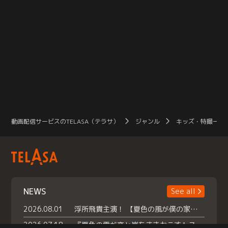
動画配信サービスのTELASA（テラサ）
ジャンル
キッズ・特撮一覧
NEWS
See all
2026.08.01
浮所飛貴主演！ 【夏色の風が僕の家にやってきた】 本日よりテラサで独占配信スタート！
2026.07.18
『夏色の雲が恋と嵐をまきおこす』スペシャルメイキング 【Part1】2026年７月18日（土）23時30分～配信スタート！話題のシーンの裏側を大公開！豪華キャスト大集合！ 『武宮家 真夏の家族会議』開催！