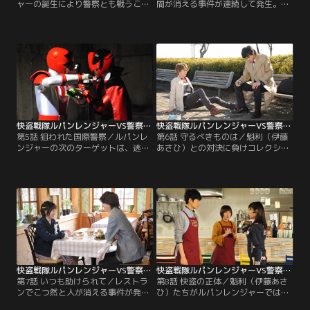
ャーの誕生により警察とも戦うこと
間が消える事件が連続して発生。ギ
となったルパンレンジャー。ある
ャングラーの仕業だとにらみヒート
日、魁利（伊藤あさひ）たちが働く
アップする圭一郎（結木滉星）を、
ビストロ「ジュレ」に圭一郎（結木
つかさ（奥山かずさ）は慣れた様子
滉星）たちがやって来る。もしやル
でなだめる。2人は訓練生時代から
パンレンジャーの正体がバレた！？
の腐れ縁なのだ。パトレンジャーは
そんな中、街にギャングラー怪人ナ
捜査のため被害者宅を訪れるが、手
メーロ・バッチョが出現し、高層ビ
掛かりはつかめない。そんな中、つ
ルを巨大なドグラニオ像に造り替え
かさは被害者宅にあったぬいぐるみ
ていく。
と同じものを…。
快盗戦隊ルパンレンジャーVS警察戦隊パトレンジャー 第05話
快盗戦隊ルパンレンジャーVS警察戦隊パトレンジャー 第06話
第5話 狙われた国際警察／ルパンレ
第6話 守るべきものは／魁利（伊藤
ンジャーの次のターゲットは、逃げ
あさひ）との対決に負けコレクショ
足だけは速い連続強盗殺人犯、ギャ
ンを奪われた圭一郎（結木滉星）は
ングラー怪人ブンドルト・ペギー。
リベンジに燃えていた。そんな中、
ブンドルトを追う魁利（伊藤あさ
行方を追っていたギャングラー怪人
ひ）らは、ブンドルトが国際特別警
ブンドルト・ペギーを発見。しか
察のヒルトップ管理官（アイクぬわ
し、圭一郎はブンドルトを早急に倒
ら）らが乗ったパトカーを襲撃し、
すことより、戦いを引き延ばしてル
ケースを持ち逃げしようとするとこ
パンレンジャーをおびき出すことを
ろを目撃。ルパンレンジャーはブン
優先し、つかさ（奥山かずさ）に引
ドルトに応戦し…。
っぱたかれる。
快盗戦隊ルパンレンジャーVS警察戦隊パトレンジャー 第07話
快盗戦隊ルパンレンジャーVS警察戦隊パトレンジャー 第08話
第7話 いつも助けられて／レストラ
第8話 快盗の正体／魁利（伊藤あさ
ンでこつ然と人が消える事件が発生
ひ）たちがルパンレンジャーではな
していた。そんな中、初美花（工藤
いかと疑いを持ったつかさ（奥山か