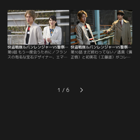
遥）は咲也（横山涼）からデートに
ずさ）は、証拠をつかむため3人を
誘われる。咲也たちがパトレンジャ
監視することに。圭一郎（結木滉
ーだと知る初美花は断るが、強引に
星）は半信半疑の中、初美花（工藤
連絡先を渡されてしまう。ルパンレ
遥）の潔白を証明したい咲也（横山
ンジャーは、次のターゲットである
涼）は、ギャングラーが現れたとい
ギャングラー怪人メルグ・アリータ
うウソの情報を流し3人をおびき出
が現れたレストランへ。
すオトリ作戦を提案。
快盗戦隊ルパンレンジャーVS警察戦隊パトレンジャー 第09話
快盗戦隊ルパンレンジャーVS警察戦隊パトレンジャー 第10話
第9話 もう一度会うために／フラン
第10話 まだ終わってない／透真（濱
スの有名な宝石デザイナー、エマ・
正悟）と初美花（工藤遥）がコレク
ゴルディーニが来日。エマが身に着
ションの回収に失敗したことによ
けているペンダントはルパンコレク
り、大切な人を取り戻す方法は崩れ
ションの可能性があるため、魁利
去ってしまった。一人で店を飛び出
（伊藤あさひ）らルパンレンジャー
した魁利（伊藤あさひ）は、圭一郎
は確かめに行くことに。ところがそ
（結木滉星）に声をかけられる。圭
こにギャングラー怪人ブレッツ・ア
一郎との会話の中、魁利は兄が消え
1
レニシカが出現。騒動の中、警備員
た事件の手掛かりとなる男の話を聞
になりすました魁利は…。
く。一方、諦めきれない初美花
は…。