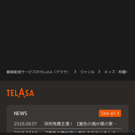
動画配信サービスのTELASA（テラサ）
ジャンル
キッズ・特撮一覧
NEWS
See all
2026.08.01
浮所飛貴主演！ 【夏色の風が僕の家にやってきた】 本日よりテラサで独占配信スタート！
2026.07.18
『夏色の雲が恋と嵐をまきおこす』スペシャルメイキング 【Part1】2026年７月18日（土）23時30分～配信スタート！話題のシーンの裏側を大公開！豪華キャスト大集合！ 『武宮家 真夏の家族会議』開催！