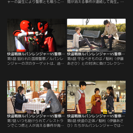
ャーの誕生により警察とも戦うこと
間が消える事件が連続して発生。ギ
となったルパンレンジャー。ある
ャングラーの仕業だとにらみヒート
日、魁利（伊藤あさひ）たちが働く
アップする圭一郎（結木滉星）を、
ビストロ「ジュレ」に圭一郎（結木
つかさ（奥山かずさ）は慣れた様子
滉星）たちがやって来る。もしやル
でなだめる。2人は訓練生時代から
パンレンジャーの正体がバレた！？
の腐れ縁なのだ。パトレンジャーは
そんな中、街にギャングラー怪人ナ
捜査のため被害者宅を訪れるが、手
メーロ・バッチョが出現し、高層ビ
掛かりはつかめない。そんな中、つ
ルを巨大なドグラニオ像に造り替え
かさは被害者宅にあったぬいぐるみ
ていく。
と同じものを…。
快盗戦隊ルパンレンジャーVS警察戦隊パトレンジャー 第05話
快盗戦隊ルパンレンジャーVS警察戦隊パトレンジャー 第06話
第5話 狙われた国際警察／ルパンレ
第6話 守るべきものは／魁利（伊藤
ンジャーの次のターゲットは、逃げ
あさひ）との対決に負けコレクショ
足だけは速い連続強盗殺人犯、ギャ
ンを奪われた圭一郎（結木滉星）は
ングラー怪人ブンドルト・ペギー。
リベンジに燃えていた。そんな中、
ブンドルトを追う魁利（伊藤あさ
行方を追っていたギャングラー怪人
ひ）らは、ブンドルトが国際特別警
ブンドルト・ペギーを発見。しか
察のヒルトップ管理官（アイクぬわ
し、圭一郎はブンドルトを早急に倒
ら）らが乗ったパトカーを襲撃し、
すことより、戦いを引き延ばしてル
ケースを持ち逃げしようとするとこ
パンレンジャーをおびき出すことを
ろを目撃。ルパンレンジャーはブン
優先し、つかさ（奥山かずさ）に引
ドルトに応戦し…。
っぱたかれる。
快盗戦隊ルパンレンジャーVS警察戦隊パトレンジャー 第07話
快盗戦隊ルパンレンジャーVS警察戦隊パトレンジャー 第08話
第7話 いつも助けられて／レストラ
第8話 快盗の正体／魁利（伊藤あさ
ンでこつ然と人が消える事件が発生
ひ）たちがルパンレンジャーではな
していた。そんな中、初美花（工藤
いかと疑いを持ったつかさ（奥山か