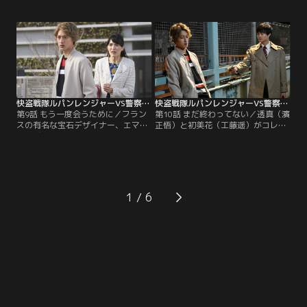
遥）は咲也（横山涼）からデートに
ずさ）は、証拠をつかむため3人を
誘われる。咲也たちがパトレンジャ
監視することに。圭一郎（結木滉
ーだと知る初美花は断るが、強引に
星）は半信半疑の中、初美花（工藤
連絡先を渡されてしまう。ルパンレ
遥）の潔白を証明したい咲也（横山
ンジャーは、次のターゲットである
涼）は、ギャングラーが現れたとい
ギャングラー怪人メルグ・アリータ
うウソの情報を流し3人をおびき出
が現れたレストランへ。
すオトリ作戦を提案。
快盗戦隊ルパンレンジャーVS警察戦隊パトレンジャー 第09話
快盗戦隊ルパンレンジャーVS警察戦隊パトレンジャー 第10話
第9話 もう一度会うために／フラン
第10話 まだ終わってない／透真（濱
スの有名な宝石デザイナー、エマ・
正悟）と初美花（工藤遥）がコレク
ゴルディーニが来日。エマが身に着
ションの回収に失敗したことによ
けているペンダントはルパンコレク
り、大切な人を取り戻す方法は崩れ
ションの可能性があるため、魁利
去ってしまった。一人で店を飛び出
（伊藤あさひ）らルパンレンジャー
した魁利（伊藤あさひ）は、圭一郎
は確かめに行くことに。ところがそ
（結木滉星）に声をかけられる。圭
こにギャングラー怪人ブレッツ・ア
一郎との会話の中、魁利は兄が消え
1
レニシカが出現。騒動の中、警備員
た事件の手掛かりとなる男の話を聞
になりすました魁利は…。
く。一方、諦めきれない初美花
は…。