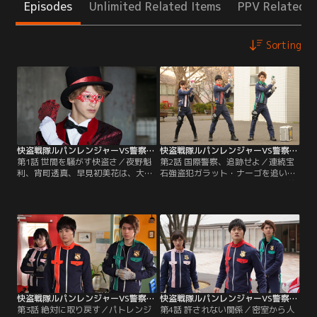
Episodes
Unlimited Related Items
PPV Related I
Sorting
快盗戦隊ルパンレンジャーVS警察戦隊パトレンジャー 第01話
快盗戦隊ルパンレンジャーVS警察戦隊パトレンジャー 第02話
第1話 世間を騒がす快盗さ／夜野魁
第2話 国際警察、追跡せよ／連続宝
利、宵町透真、早見初美花は、大快
石強盗犯ガラット・ナーゴを追いつ
盗アルセーヌ・ルパンが集めた不思
めた快盗戦隊ルパンレンジャーの前
議な宝物“ルパンコレクション”を取
に、国際特別警察の圭一郎（結木滉
り戻すため異世界犯罪者集団ギャン
星）らが現れ警察戦隊パトレンジャ
グラーと戦う快盗戦隊ルパンレンジ
ーに変身。圭一郎がガラットを追い
ャー。彼らの次のターゲットは、宝
つめるが、コレクション回収前に倒
石を盗んだ後、店を炎で焼き払う連
されては困る魁利（伊藤あさひ）は
続宝石強盗犯ガラット・ナーゴが手
ガラットを逃してしまう。怒った圭
にするコレクションだ。
一郎は魁利を猛追跡するが…。
快盗戦隊ルパンレンジャーVS警察戦隊パトレンジャー 第03話
快盗戦隊ルパンレンジャーVS警察戦隊パトレンジャー 第04話
第3話 絶対に取り戻す／パトレンジ
第4話 許されない関係／密室から人