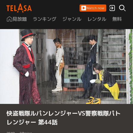
Watch now
見放題
ランキング
ジャンル
レンタル
無料
は
快盗戦隊ルパンレンジャーVS警察戦隊パト
レンジャー 第44話