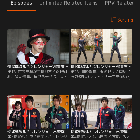
Episodes
Unlimited Related Items
PPV Related I
Sorting
快盗戦隊ルパンレンジャーVS警察戦隊パトレンジャー 第01話
快盗戦隊ルパンレンジャーVS警察戦隊パトレンジャー 第02話
第1話 世間を騒がす快盗さ／夜野魁
第2話 国際警察、追跡せよ／連続宝
利、宵町透真、早見初美花は、大快
石強盗犯ガラット・ナーゴを追いつ
盗アルセーヌ・ルパンが集めた不思
めた快盗戦隊ルパンレンジャーの前
議な宝物“ルパンコレクション”を取
に、国際特別警察の圭一郎（結木滉
り戻すため異世界犯罪者集団ギャン
星）らが現れ警察戦隊パトレンジャ
グラーと戦う快盗戦隊ルパンレンジ
ーに変身。圭一郎がガラットを追い
ャー。彼らの次のターゲットは、宝
つめるが、コレクション回収前に倒
石を盗んだ後、店を炎で焼き払う連
されては困る魁利（伊藤あさひ）は
続宝石強盗犯ガラット・ナーゴが手
ガラットを逃してしまう。怒った圭
にするコレクションだ。
一郎は魁利を猛追跡するが…。
快盗戦隊ルパンレンジャーVS警察戦隊パトレンジャー 第03話
快盗戦隊ルパンレンジャーVS警察戦隊パトレンジャー 第04話
第3話 絶対に取り戻す／パトレンジ
第4話 許されない関係／密室から人