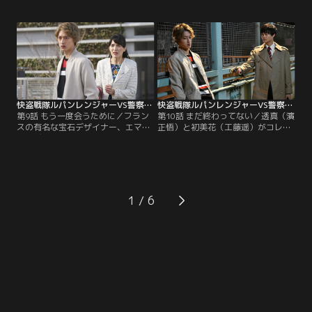
遥）は咲也（横山涼）からデートに
ずさ）は、証拠をつかむため3人を
誘われる。咲也たちがパトレンジャ
監視することに。圭一郎（結木滉
ーだと知る初美花は断るが、強引に
星）は半信半疑の中、初美花（工藤
連絡先を渡されてしまう。ルパンレ
遥）の潔白を証明したい咲也（横山
ンジャーは、次のターゲットである
涼）は、ギャングラーが現れたとい
ギャングラー怪人メルグ・アリータ
うウソの情報を流し3人をおびき出
が現れたレストランへ。
すオトリ作戦を提案。
快盗戦隊ルパンレンジャーVS警察戦隊パトレンジャー 第09話
快盗戦隊ルパンレンジャーVS警察戦隊パトレンジャー 第10話
第9話 もう一度会うために／フラン
第10話 まだ終わってない／透真（濱
スの有名な宝石デザイナー、エマ・
正悟）と初美花（工藤遥）がコレク
ゴルディーニが来日。エマが身に着
ションの回収に失敗したことによ
けているペンダントはルパンコレク
り、大切な人を取り戻す方法は崩れ
ションの可能性があるため、魁利
去ってしまった。一人で店を飛び出
（伊藤あさひ）らルパンレンジャー
した魁利（伊藤あさひ）は、圭一郎
は確かめに行くことに。ところがそ
（結木滉星）に声をかけられる。圭
こにギャングラー怪人ブレッツ・ア
一郎との会話の中、魁利は兄が消え
1
レニシカが出現。騒動の中、警備員
た事件の手掛かりとなる男の話を聞
になりすました魁利は…。
く。一方、諦めきれない初美花
は…。