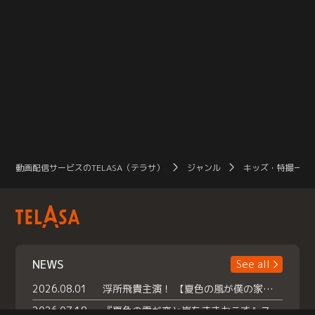
動画配信サービスのTELASA（テラサ）
ジャンル
キッズ・特撮一覧
NEWS
See all
2026.08.01
浮所飛貴主演！ 【夏色の風が僕の家にやってきた】 本日よりテラサで独占配信スタート！
2026.07.18
『夏色の雲が恋と嵐をまきおこす』スペシャルメイキング 【Part1】2026年７月18日（土）23時30分～配信スタート！話題のシーンの裏側を大公開！豪華キャスト大集合！ 『武宮家 真夏の家族会議』開催！