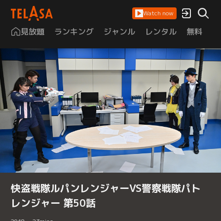
Watch now
見放題
ランキング
ジャンル
レンタル
無料
は
快盗戦隊ルパンレンジャーVS警察戦隊パト
レンジャー 第50話