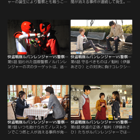
ャーの誕生により警察とも戦うこと
間が消える事件が連続して発生。ギ
となったルパンレンジャー。ある
ャングラーの仕業だとにらみヒート
日、魁利（伊藤あさひ）たちが働く
アップする圭一郎（結木滉星）を、
ビストロ「ジュレ」に圭一郎（結木
つかさ（奥山かずさ）は慣れた様子
滉星）たちがやって来る。もしやル
でなだめる。2人は訓練生時代から
パンレンジャーの正体がバレた！？
の腐れ縁なのだ。パトレンジャーは
そんな中、街にギャングラー怪人ナ
捜査のため被害者宅を訪れるが、手
メーロ・バッチョが出現し、高層ビ
掛かりはつかめない。そんな中、つ
ルを巨大なドグラニオ像に造り替え
かさは被害者宅にあったぬいぐるみ
ていく。
と同じものを…。
快盗戦隊ルパンレンジャーVS警察戦隊パトレンジャー 第05話
快盗戦隊ルパンレンジャーVS警察戦隊パトレンジャー 第06話
第5話 狙われた国際警察／ルパンレ
第6話 守るべきものは／魁利（伊藤
ンジャーの次のターゲットは、逃げ
あさひ）との対決に負けコレクショ
足だけは速い連続強盗殺人犯、ギャ
ンを奪われた圭一郎（結木滉星）は
ングラー怪人ブンドルト・ペギー。
リベンジに燃えていた。そんな中、
ブンドルトを追う魁利（伊藤あさ
行方を追っていたギャングラー怪人
ひ）らは、ブンドルトが国際特別警
ブンドルト・ペギーを発見。しか
察のヒルトップ管理官（アイクぬわ
し、圭一郎はブンドルトを早急に倒
ら）らが乗ったパトカーを襲撃し、
すことより、戦いを引き延ばしてル
ケースを持ち逃げしようとするとこ
パンレンジャーをおびき出すことを
ろを目撃。ルパンレンジャーはブン
優先し、つかさ（奥山かずさ）に引
ドルトに応戦し…。
っぱたかれる。
快盗戦隊ルパンレンジャーVS警察戦隊パトレンジャー 第07話
快盗戦隊ルパンレンジャーVS警察戦隊パトレンジャー 第08話
第7話 いつも助けられて／レストラ
第8話 快盗の正体／魁利（伊藤あさ
ンでこつ然と人が消える事件が発生
ひ）たちがルパンレンジャーではな
していた。そんな中、初美花（工藤
いかと疑いを持ったつかさ（奥山か