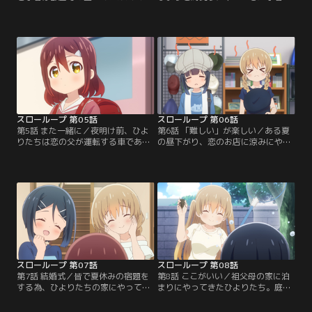
見ていました。すると小春は、ある
したが、海は風があって投げづらい
写真に目が留まります。それはひよ
様子。一方、ひよりは順調に魚を釣
りが幼い頃、父と一緒にボートで釣
り上げていました。良く釣れるタイ
りをしている写真でした。昔はよく
ミングの「時合い」が来ている為、
恋の家族と一緒に、「釣りキャン
小春にも釣ってもらおうと代わりに
プ」に行っていたというひより。そ
キャスティングをしてあげるひよ
れを聞いた小春は、家族の親睦を深
り。しかし小春は「自分でやりた
めるためにある事を思い付き…。
い」と言い争いになります…。
スローループ 第05話
スローループ 第06話
第5話 また一緒に／夜明け前、ひよ
第6話 「難しい」が楽しい／ある夏
りたちは恋の父が運転する車である
の昼下がり、恋のお店に涼みにやっ
ところに向かっていました。そこは
てきたひよりと小春。恋が2人と話
一花が働く船宿「つり福」。今日は
していると、父親の良太が昼食から
皆でエサを使った船釣りに挑戦しま
帰ってきました。あまりの暑さに釣
す。店の前に到着すると、釣具の準
りを諦めた事をひよりから聞いた良
備を手伝う二葉がいました。先日、
太は、暑いからこそ「釣りしよう
ひよりに対して「変な事を言ってし
ぜ！」と提案します。それは船に乗
まった」と謝る二葉。気にしていな
ってのシイラ釣り。後日、早朝に集
いと告げるひよりでしたが…。
まったひよりたちが準備をしている
と…。
スローループ 第07話
スローループ 第08話
第7話 結婚式／皆で夏休みの宿題を
第8話 ここがいい／祖父母の家に泊
する為、ひよりたちの家にやってき
まりにやってきたひよりたち。庭で
た恋と二葉。文系が苦手なひよりと
小春が蝉取りをしていると、ひなた
理系が苦手な小春は、お互い教えあ
が「お団子作るの手伝って」と2人