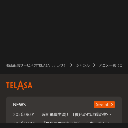
動画配信サービスのTELASA（テラサ）
ジャンル
アニメ一覧（見放
NEWS
See all
2026.08.01
浮所飛貴主演！ 【夏色の風が僕の家にやってきた】 本日よりテラサで独占配信スタート！
2026.07.18
『夏色の雲が恋と嵐をまきおこす』スペシャルメイキング 【Part1】2026年７月18日（土）23時30分～配信スタート！話題のシーンの裏側を大公開！豪華キャスト大集合！ 『武宮家 真夏の家族会議』開催！