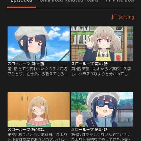
Sorting
スローループ 第01話
スローループ 第02話
第1話 とても変わった女の子／海辺
第2話 笑顔になれたら／高校に入学
でひとり、亡き父から教えてもらっ
し、クラスがひよりと分かれてしま
たフライフィッシングをしている少
いショックを受ける小春。一方、人
女・ひより。他の釣客から声をかけ
見知りのひよりは緊張しながら教室
られますが、良く知らない人が苦手
に入ると、幼馴染の恋を見つけま
なひよりは疲れてしまいました。時
す。「同じクラスになって良かっ
刻も夕方に差し掛かりそろそろ帰ろ
た」と、安心して話しかけるひよ
うとすると、突然大声をあげる少女
り。そこで小春が釣りにも興味があ
が現れました。どうやら綺麗な海を
る事を聞いた恋は、ひよりにある提
見て感動しているようです。すると
案をします。その日の放課後、ひよ
突然…。
りは「行きたいところがある」
と…。
スローループ 第03話
スローループ 第04話
第3話 ありがとう／ある日、ひより
第4話 はずかしくないんですか？／
と小春は部屋でお互いのアルバムを
ひよりと海釣りにやってきた小春で