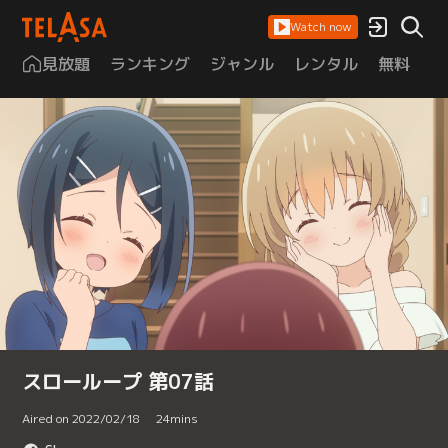
Watch now
見放題
ランキング
ジャンル
レンタル
無料
は
スローループ 第07話
Aired on 2022/02/18
24
mins