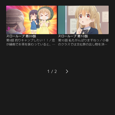
う事になりました。英会話を習って
に声をかけます。皆で団子を作って
いたという小春がひよりに英語を教
いると祖母から、昔はよくひよりの
えようとしますが、恋は「カタカナ
父と祖父が一緒に渓流に出かけてい
アレルギーなのに教えられるの？」
た話を聞きました。しかし祖父は腰
と笑ってしまいます。怒った小春
を悪くしたようで、ひよりたちと一
は、日本語を禁止して英語だけで会
緒に渓流には出かけられないようで
話しようと…。
す…。
スローループ 第09話
スローループ 第10話
第9話 釣りキャンプしたい！！／恋
第10話 私もがんばりますねっ／小春
が縁側でお茶を味わっていると、突
のクラスでは文化祭の出し物を決め
然「家出してきた」とやってきた小
る会が開かれていました。お化け屋
春とひより。どうやら小春は子供た
敷や脱出ゲーム、釣りゲームなど
ちだけで釣りキャンプをしたいと父
様々な案が出ますが、なかなか決ま
に提案したのですが、反対されてし
りません。一方、ひよりと恋のクラ
まった様子。恋は「人を説得するに
スでは和風喫茶に決まり、給仕班と
は信頼されることが大切」と、しっ
調理班に分かれる事になりました。
1
かり計画を練ってプレゼンをする事
恋と同じ調理班にしようと思ってい
を提案します。「釣りキャンプのし
たひよりですが…。
おり」を作成し…。