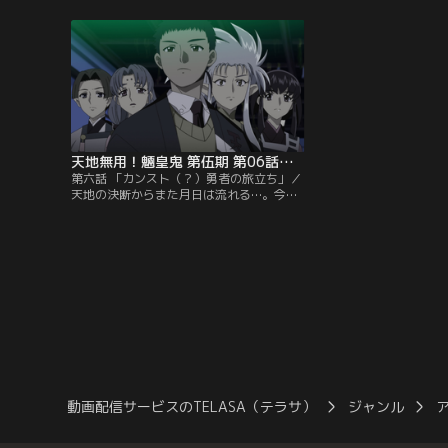
日々も続いていた。健やかに眠る剣士の傍
『嫁たち』の結論は、子
らで、夜が明けるまで語りあい、母清音の
球・正木の村に自分たち
人となりを天女と玲亜は親子の絆を確かめ
になった。それは霧恋た
るのであった。そしていつもの「柾木家の
幸たち柾木家としても、
一日」が今日も始まる。【提供：バンダイ
への牽制も含んでいたが
チャンネル】
った。【提供：バンダイ
天地無用！魎皇鬼 第伍期 第06話（最終話）
第六話 「カンスト（？）勇者の旅立ち」／
天地の決断からまた月日は流れる…。今日
も今日とて柾木家周辺で行われる追いかけ
っこ。剣士は魎皇鬼以外にも南田（西南）
やダード達を交えて訓練を続け、盤上島組
と対等に立ち合えるまでに腕を上げてい
た。そしてその相手は樹雷の面々も地球に
やってくる始末。そんな剣士を傍らで見守
る魎皇鬼や家族たち…。【提供：バンダイ
チャンネル】
動画配信サービスのTELASA（テラサ）
ジャンル