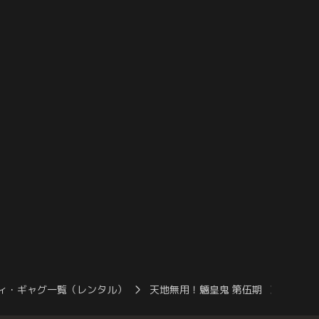
の湖に訪れることに移っ
の日々は相変わらずであった。その短くな
む盤上島の中を縦横無尽
い間、柾木家の周囲に変化が訪れており、
的の場所へとたどり着く
柾木剣士は中学生へと成長していた。柾木
。ジョビアとミロンの妨
家の池のたもとには、西南たち山田家の家
提供：バンダイチャンネ
屋が建ち、人も増え…。【提供：バンダイ
チャンネル】
ィ・ギャグ一覧（レンタル）
天地無用！魎皇鬼 第伍期
天地無