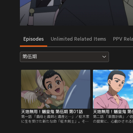
Episodes
Unlimited Related Items
PPV Rel
第伍期
天地無用！魎皇鬼 第伍期 第01話
天地無用！魎皇鬼 第伍
第一話 「義母と義姉と遺産と…」／柾木家
第二話 「楽園計画」／
に生を受けた新たな命「柾木剣士」。その
の提案に、心動かされる
宿命づけられた生に剣士の母玲亜と天地に
に戻った霧恋と火煉は、
とって嬉しい反面、不安を募らせている
と家族会議へとかける。