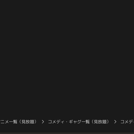
供たちのために地
一環で、海賊たちの相手をしなければなら
ドたちみんなと島
の「家」を持つ事
なくなった天地と将たち。宇宙を駆ける感
ていた。自然に富
ちのみならず、信
覚に慣れない天地ではあったが、疑問を抱
に駆け抜けて、目
対樹雷、特に瀬戸
きつつも将たちと協力し、海賊の封じ込め
剣士とダードたち
歓迎することであ
と荷捌き作業を進めていた。【提供：バン
害も何のその。【
チャンネル】
ダイチャンネル】
ル】
アニメ一覧（見放題）
コメディ・ギャグ一覧（見放題）
コメデ