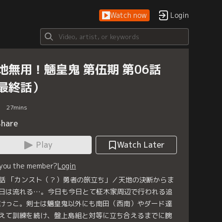
Watch now
Login
地無用！魎皇鬼 第伍期 第06話
最終話）
27
mins
Share
Play
Watch Later
 you the member?
Login
話 「カンスト（？）勇者の旅立ち」／天地の決断からま
日は流れる…。今日も今日とて柾木家周辺で行われる追
けっこ。剣士は魎皇鬼以外にも南田（西南）やダード達
えて訓練を続け、盤上島組と対等に立ち合えるまでに腕