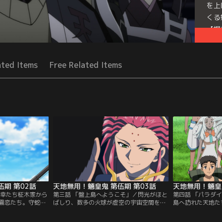
を上
くる
【提
Seri
ated Items
Free Related Items
期 第02話
天地無用！魎皇鬼 第伍期 第03話
天地無用！魎皇鬼
信幸たち柾木家から
第三話 「盤上島へようこそ」／閃光がほと
第四話 「パラダ
霧恋たち。守蛇怪
ばしり、数多の火球が虚空の宇宙空間を、
島へ訪れた天地た
さっそく雨音たち
そしてその中に浮かぶ『盤上島』を染め上
日が始まる中、剣
霧恋を筆頭とする
げていた。クイスからもたらされた計画の
いつもと様子が違