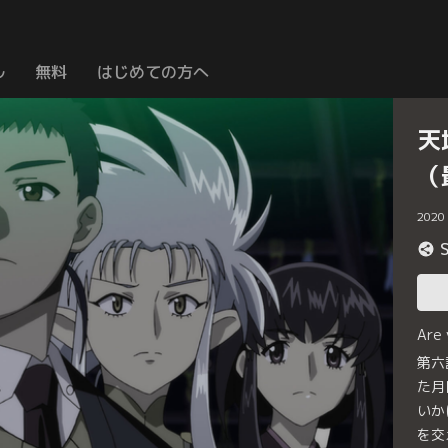
ル
無料
はじめての方へ
天
（
2020
Are
第六
た月
いか
を交