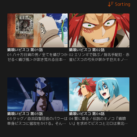
Sorting
錆喰いビスコ 第01話
錆喰いビスコ 第02話
01 八十万日貨の男／全てを錆びつか
02 エリンギで跳ぶ／指名手配犯・赤
せる＜錆び風＞が吹き荒れる日本。
星ビスコの弓矢が咲かす巨大キノコ
異形の僧侶がひとり関所を通りがか
のテロによって、大混乱する忌浜の
る。その背には僧に似合わぬ弓矢が
街。ビスコは重症の師匠ジャビを救
あった。一方、忌浜の街で医院を営
うため薬を調剤できる医者を探して
むミロは、錆に侵された姉パウーを
いた。医院に乗り込みミロに迫るビ
救うため秘密裏に新薬を研究してい
スコだったが、そこに騒ぎを聞きつ
た。そんな彼の前に現れたの
けた黒革知事の親衛隊が駆けつけ
は……。
る。
錆喰いビスコ 第03話
錆喰いビスコ 第04話
03 タッグ／忌浜自警団長のパウーは
04 蟹に乗る／伝説のキノコ『錆喰
単身ビスコに猛攻をかける。そんな
い』を求めてビスコとミロは東北に
中、どんな錆でも浄化する伝説の霊
向かっていた。仲間の大蟹アクタガ
薬キノコ『錆喰い』の存在をジャビ
ワと合流するも騎乗訓練では悪戦苦