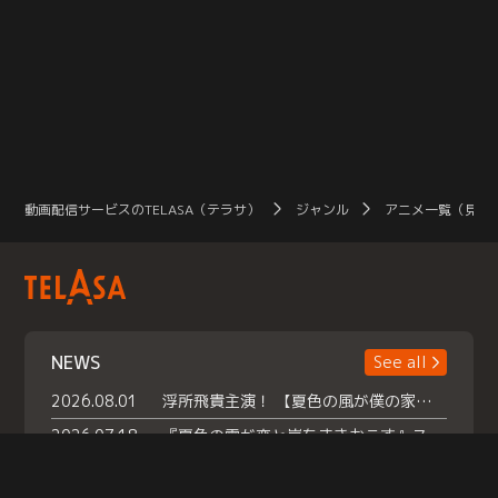
動画配信サービスのTELASA（テラサ）
ジャンル
アニメ一覧（見放
NEWS
See all
2026.08.01
浮所飛貴主演！ 【夏色の風が僕の家にやってきた】 本日よりテラサで独占配信スタート！
2026.07.18
『夏色の雲が恋と嵐をまきおこす』スペシャルメイキング 【Part1】2026年７月18日（土）23時30分～配信スタート！話題のシーンの裏側を大公開！豪華キャスト大集合！ 『武宮家 真夏の家族会議』開催！
2026.07.15
救命医・遥（今田）の《心揺さぶる過去》や、 麻酔科医・権野（船越英一郎）の《謎多きプライベート》など… 《知られざるエピソード》を独占配信！