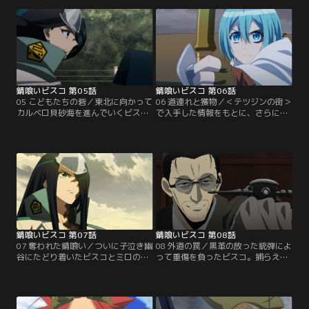
より知らされたミロは、姉を救う手
闘するミロだが、その優しさで心を
がかりだと確信する。激しい戦いを
通じ合わせる。その夜、日光戦弔宮
切り抜け合流したビスコに、ミロは
で休もうとしたふたりは忌浜で出会
自らの決意をぶつけて……。
ったクラゲ髪の少女と再会する。
錆喰いビスコ 第05話
錆喰いビスコ 第06話
05 こどもたちの砦／東北に向かって
06 道連れと獲物／＜テツジンの街＞
カルベロ貝砂海を進んでいくビスコ
で入手した情報をもとに、さらに北
とミロは、その途上で＜テツジンの
を目指すビスコとミロ。ふたりは雪
街＞にたどり着く。大人のいない、
に閉ざされた霜吹県で、凍えて死に
子供だけが暮らす寂れたその町は、
そうになっていたチロルと再会す
凶暴な生物トビフグの脅威に晒され
る。チロルの協力を得たふたりは、
ていた。その頃、ふたりを追うパウ
『錆喰い』があるという旅の最終目
ーは道中で不思議な夫婦に出会う。
的地・子泣き幽谷の目前へと迫る。
錆喰いビスコ 第07話
錆喰いビスコ 第08話
07 奪われた錆喰い／ついに子泣き幽
08 外道の罠／黒革の放った銃弾によ
谷にたどり着いたビスコとミロの前
って重傷を負ったビスコ。捕らえら
に現れたのは、龍ほどの体躯を持つ
れたパウーとジャビを助け出すた
双頭の神獣『筒蛇』だった。そこに
め、ビスコを残して敵地に乗り込む
タイミング悪くふたりを追ってきた
ミロだったが、そこには黒革が周到
パウーが登場。パウーを巻き込んで
な罠を張って待ち構えていた。そし