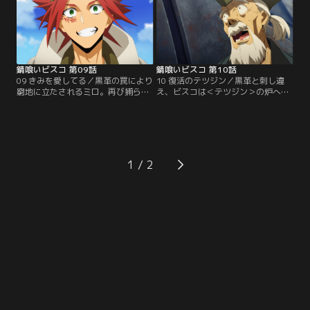
筒蛇との激戦が始まる。一方で黒革
て黒革はミロに、自身の野望とキノ
も彼らに追いつこうとしてい
コ守り迫害の秘密を語り始める。
た……。
錆喰いビスコ 第09話
錆喰いビスコ 第10話
09 きみを愛してる／黒革の罠により
10 復活のテツジン／黒革と刺し違
窮地に立たされるミロ。再び捕らえ
え、ビスコは＜テツジン＞の炉へと
たジャビに黒革は、日本を覆った＜
散った。暴走する炉、崩壊を始める
錆び風＞の元凶とされる防衛兵器＜
ドームから間一髪で脱出したミロた
テツジン＞を使った、恐ろしい計画
ちだったが、ビスコを喪った悲しみ
の一端を見せつける。誰もが黒革を
に暮れる暇もなく次なる試練が襲い
止められないと絶望したその時、あ
掛かる。ビスコ亡き今、ミロは残さ
る人物が黒革の前に現れる……。
れた自分には何が出来るかを自問す
1
る。