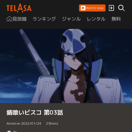
Watch now
見放題
ランキング
ジャンル
レンタル
無料
は
錆喰いビスコ 第03話
Aired on 2022/01/24
23
mins