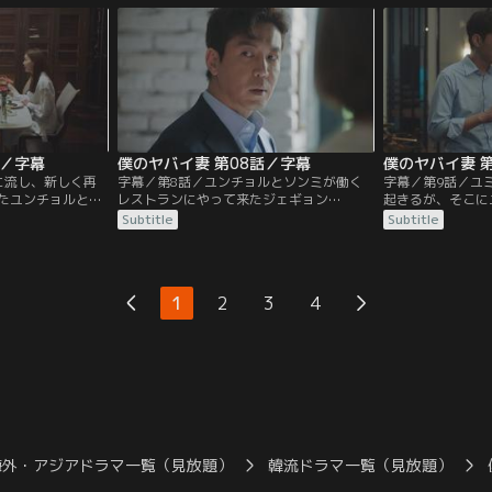
めたため、警察は
チョルは、“当初の目的がお金だというこ
ユンチョルの浮気
捜査にしてジェギ
とを忘れないで”と諭される。そんな時、
な時、車中でワイ
犯人がジェギョン
ユンチョルはジェギョンが密かに準備して
を入れているのを
え…。
いた事業資金と手紙を見つけて涙する。
が入る。
話／字幕
僕のヤバイ妻 第08話／字幕
僕のヤバイ妻 
に流し、新しく再
字幕／第8話／ユンチョルとソンミが働く
字幕／第9話／ユ
たユンチョルとジ
レストランにやって来たジェギョン
起きるが、そこに
が仕掛けられてい
は、“自分に仕事を手伝わせてほしい”と言
ェギョンの肖像画
Subtitle
Subtitle
ンを疑うが、“妻
う。一方、ジテは犯人の手掛かりを探すた
ョンはいつもと変
信じるフリ”をす
めに監視カメラを確認し、そこでユンチョ
ギョンが跡形もな
はジェギョンの内
ルがジェギョンを尾行する姿を見つける。
はと思い恐れおの
ムに頼む。一方、
ジテはゴミ箱からお金を持ち去った人物が
ジテたちが家にや
1
2
3
4
美大の後輩である
ユミンの共犯者だと言い、さらにこの事件
肖像画の写真を見
関連があると考
は進行中だとユンチョルに告げる。
け出そうとするユ
海外・アジアドラマ一覧（見放題）
韓流ドラマ一覧（見放題）