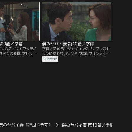
相手だと確信する。そん
ン経営を始めたユンチョルだったが、事業
ンボトルに注射器で何か
がうまくいかずケンカが増えた。浮気を知
目撃したとの匿名の通報
った後もユンチョルが戻ってくることを信
じ続けたが…。
第09話／字幕
僕のヤバイ妻 第10話／字幕
ミンのアトリエで火災が
字幕／第10話／ジェギョンのせいでレスト
ユミンの遺体はなく、ジ
ランに戻れないソンミは50億ウォン入手の
が飾られていた。ジェギ
ためにある作戦を立て、ユンチョルととも
Subtitle
わりない様子だが、ジェ
に行動を起こす。一方、警察は誘拐事件の
くユミンを始末したので
有力な容疑者としてユミンを緊急指名手配
のくユンチョル。そこへ
する。ユミンはユンチョルとソンミが密会
って来て、ジェギョンの
する姿を見つけ尾行し、ジェギョンに連絡
せる。50億ウォンを見つ
しようとする。そんな中、家に帰宅し、車
ンチョルは…。
のトランクを閉めようと…。
僕のヤバイ妻（韓国ドラマ）
僕のヤバイ妻 第10話／字幕