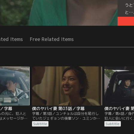
うと
と…
Seri
ated Items
Free Related Items
話／字幕
僕のヤバイ妻 第03話／字幕
僕のヤバイ妻 
ルの元に、犯人と
字幕／第3話／ユンチョルは自分を尾行し
字幕／第4話／身
たなメッセージが届
ていたジェギョンの後輩ソン・ユミンか
犯人に会いに行く
ョンの爪も入って
ら、ジェギョンが浮気に気付き、苦しんで
に従いお金をすり
Subtitle
Subtitle
る。そんな中、
いた事実を知り驚く。自分が犯人と疑わ
チョルは、警察か
き込まれ、公にな
れ、不安になりソンミに会いに行ったユン
られる。そして、