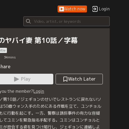
Watch now
Login
のヤバイ妻 第10話／字幕
itle
34
mins
Share
Play
Watch Later
 you the member?
Login
／第10話／ジェギョンのせいでレストランに戻れないソ
は50億ウォン入手のためにある作戦を立て、ユンチョル
もに行動を起こす。一方、警察は誘拐事件の有力な容疑
してユミンを緊急指名手配する。ユミンはユンチョルと
ミが密会する姿を見つけ尾行し、ジェギョンに連絡しよ