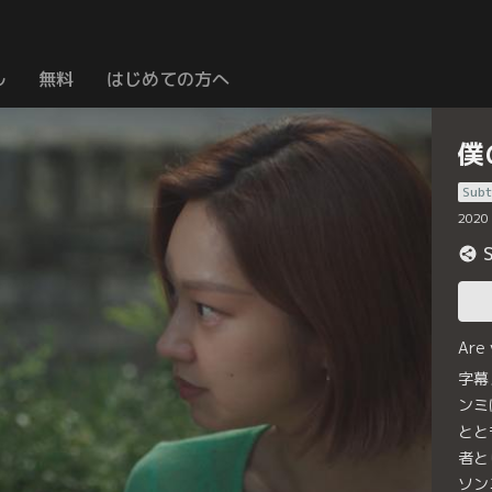
ル
無料
はじめての方へ
僕
Subt
2020
Are
字幕
ンミ
とと
者と
ソン