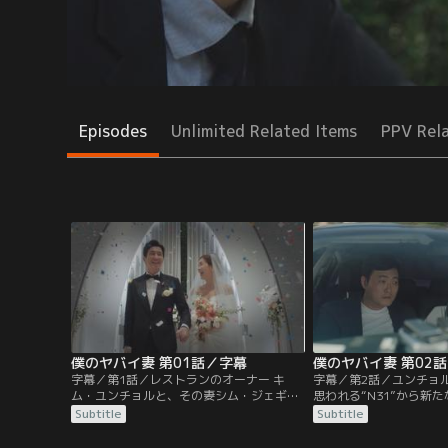
Episodes
Unlimited Related Items
PPV Rel
僕のヤバイ妻 第01話／字幕
僕のヤバイ妻 第02
字幕／第1話／レストランのオーナー キ
字幕／第2話／ユンチョ
ム・ユンチョルと、その妻シム・ジェギョ
思われる“N31”から新
ン。一見すると、幸せそうな夫婦だが、実
く。封筒の中にはジェギ
Subtitle
Subtitle
は夫のユンチョルは妻の手が触れるだけで
いてユンチョルはおびえ
も蕁麻疹が出るほど結婚生活に嫌気がさし
SNSに事件のことが書