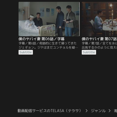
ていた。ユンチョルは浮気相手で、レスト
る。メディアも注目し始
ランの総括チーム長チン・ソンミからジェ
捜査本部を立ち上げ公開
ギョンを殺害しようと持ちかけられるが、
ョンを捜索する。警察は
計画を実行しようとした日の夜…。
と親密な関係にあると考
僕のヤバイ妻 第06話／字幕
僕のヤバイ妻 第07
字幕／第6話／奇跡的に生きて帰ってきた
字幕／第7話／全てを水
ジェギョン。ジテはまだユンチョルを疑っ
出発するかのように見え
ていたが、押収したどのワインからも毒物
ェギョン。寝室に盗聴器
Subtitle
Subtitle
は検出されなかった。ユンチョルは罪悪感
たことが発覚しジェギョ
から一生懸命にジェギョンの看病をする
はそんな人じゃない”と“
が、疑問は未だ解けずにいた。一方、ユン
る。しかし、ユンチョル
チョルと浮気相手のソンミが共謀して誘拐
偵を義兄のノ・チャンボ
事件を起こしたのではないかと考えた警察
ジェギョンが通っていた
はソンミについて調べ始める。
ユミンが事件と何らかの
え…。
動画配信サービスのTELASA（テラサ）
ジャンル