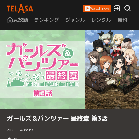
Watch now
見放題
ランキング
ジャンル
レンタル
無料
は
ガールズ＆パンツァー 最終章 第3話
2021
48
mins