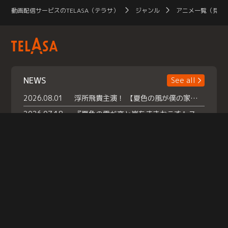
動画配信サービスのTELASA（テラサ）
ジャンル
アニメ一覧（見放
NEWS
See all
2026.08.01
浮所飛貴主演！ 【夏色の風が僕の家にやってきた】 本日よりテラサで独占配信スタート！
2026.07.18
『夏色の雲が恋と嵐をまきおこす』スペシャルメイキング 【Part1】2026年７月18日（土）23時30分～配信スタート！話題のシーンの裏側を大公開！豪華キャスト大集合！ 『武宮家 真夏の家族会議』開催！
2026.07.15
救命医・遥（今田）の《心揺さぶる過去》や、 麻酔科医・権野（船越英一郎）の《謎多きプライベート》など… 《知られざるエピソード》を独占配信！