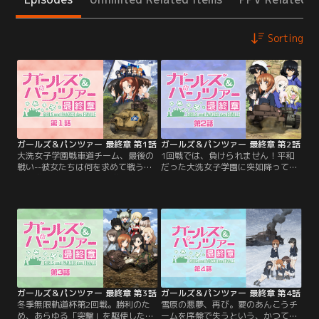
Sorting
ガールズ＆パンツァー 最終章 第1話
ガールズ＆パンツァー 最終章 第2話
大洗女子学園戦車道チーム、最後の
1回戦では、負けられません！平和
戦い--彼女たちは何を求めて戦うの
だった大洗女子学園に突如降って沸
か？学園存続を懸けた大学選抜チー
いた河嶋桃の留年騒動。AO入試で大
ムとの試合にからくも勝利し、よう
学に入学できるよう、桃を隊長に据
やく平穏な冬の日々を過ごしていた
えて冬の大会「無限軌道杯」に挑む
大洗女子学園戦車道チームのメンバ
大洗女子チームだったが、初戦の相
ーたち。3年生の卒業を控え、生徒
手・BC自由学園に思わぬ大苦戦！み
会が改選されて新執行部が始動する
ほ達の、桃の未来は早くも閉ざされ
など、小さな変化も始まっていた。
てしまうのか？果たして、勝利の行
方は……！？
ガールズ＆パンツァー 最終章 第3話
ガールズ＆パンツァー 最終章 第4話
冬季無限軌道杯第2回戦。勝利のた
雪原の悪夢、再び。要のあんこうチ
め、あらゆる「突撃」を駆使した戦
ームを序盤で失うという、かつてな