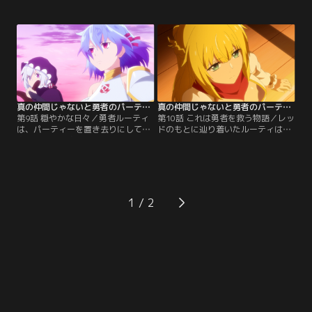
の地元サウスマーシュ地区の人々
グホークが裏で糸を引いていた。ビ
は、姿を隠したアデミを衛兵が匿っ
ッグホークは、拉致してきたアルに
ているとして抗議する。
恐るべき野望を語る。
真の仲間じゃないと勇者のパーティーを追い出されたので、辺境でスローライフすることにしました 第09話
真の仲間じゃないと勇者のパーティーを追い出されたので、辺境でスローライフすることにしました 第10話
第9話 穏やかな日々／勇者ルーティ
第10話 これは勇者を救う物語／レッ
は、パーティーを置き去りにして飛
ドのもとに辿り着いたルーティは、
空艇に乗り、追放された兄・レッド
二人で楽しいひと時を過ごす。その
のもとへ向かう。『悪魔の加護』の
頃、置き去りにされた勇者パーティ
薬を飲んだことで、そうすることが
ーの賢者アレスが、ルーティの行く
可能になったのだ。
先を突き止めていた。
1