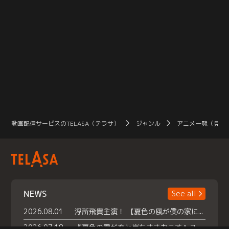
動画配信サービスのTELASA（テラサ）
ジャンル
アニメ一覧（見放
NEWS
See all
2026.08.01
浮所飛貴主演！ 【夏色の風が僕の家にやってきた】 本日よりテラサで独占配信スタート！
2026.07.18
『夏色の雲が恋と嵐をまきおこす』スペシャルメイキング 【Part1】2026年７月18日（土）23時30分～配信スタート！話題のシーンの裏側を大公開！豪華キャスト大集合！ 『武宮家 真夏の家族会議』開催！