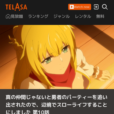
Watch now
見放題
ランキング
ジャンル
レンタル
無料
は
真の仲間じゃないと勇者のパーティーを追い
出されたので、辺境でスローライフすること
にしました 第10話