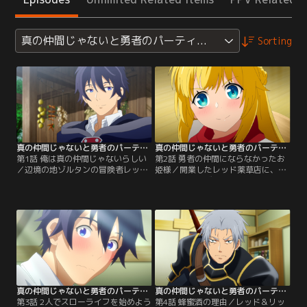
真の仲間じゃないと勇者のパーティーを追い出されたので
Sorting
真の仲間じゃないと勇者のパーティーを追い出されたので、辺境でスローライフすることにしました 第01話
真の仲間じゃないと勇者のパーティーを追い出されたので、辺境でスローライフすることにしました 第02話
第1話 俺は真の仲間じゃないらしい
第2話 勇者の仲間にならなかったお
／辺境の地ゾルタンの冒険者レッド
姫様／開業したレッド薬草店に、軍
には、勇者のパーティーから「真の
事大国ロガーヴィア公国の第二王女
仲間じゃない」と追放された過去が
リットが現れる。かつての戦友であ
あった。ある日、友人の甥っ子タン
り、レッドに好意を寄せるリット
タが危険な病を発症し……。
は、レッドに驚きの提案をする。
真の仲間じゃないと勇者のパーティーを追い出されたので、辺境でスローライフすることにしました 第03話
真の仲間じゃないと勇者のパーティーを追い出されたので、辺境でスローライフすることにしました 第04話
第3話 2人でスローライフを始めよう
第4話 蜂蜜酒の理由／レッド＆リッ