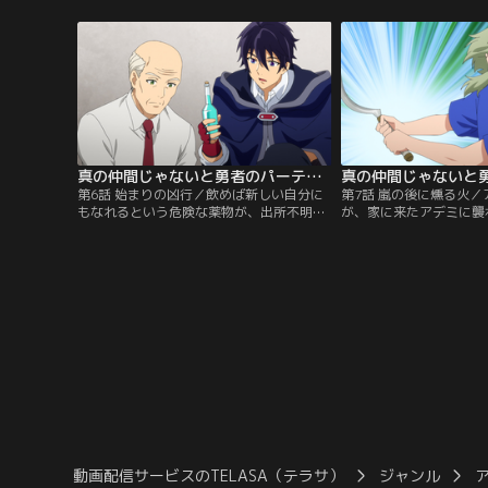
っ子タンタが危険な病を発症し……。
リットは、レッドに驚き
真の仲間じゃないと勇者のパーティーを追い出されたので、辺境でスローライフすることにしました 第06話
第6話 始まりの凶行／飲めば新しい自分に
第7話 嵐の後に燻る火
もなれるという危険な薬物が、出所不明の
が、家に来たアデミに襲
ままゾルタンの町に広がっている。その薬
傭兵隊長の息子。アルの
を飲んだらしい、アルベールの仲間が荒れ
ュ地区の人々は、姿を隠
狂って人を傷つける。
が匿っているとして抗議
動画配信サービスのTELASA（テラサ）
ジャンル