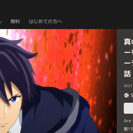
ル
無料
はじめての方へ
真
ー
ー
話
2021
Are
第1