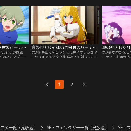
の提案をする。
護に触れたアデミと争うところに遭遇す
入れにきたのだ。
る。
真の仲間じゃないと勇者のパーティーを追い出されたので、辺境でスローライフすることにしました 第07話
真の仲間じゃないと勇者のパーティーを追い出されたので、辺境でスローライフすることにしました 第08話
／アルとその両親
第8話 英雄になろうとした男／サウシュマ
第9話 穏やかな
われた。アデミは
ーシュ地区の人々と衛兵達との対立は、盗
ーティーを置き去
地元サウスマーシ
賊ギルドの大物・ビッグホークが裏で糸を
追放された兄・レ
したアデミを衛兵
引いていた。ビッグホークは、拉致してき
『悪魔の加護』の
する。
たアルに恐るべき野望を語る。
することが可能に
1
2
アニメ一覧（見放題）
SF・ファンタジー一覧（見放題）
SF・