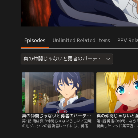
Episodes
Unlimited Related Items
PPV Rel
真の仲間じゃないと勇者のパーティーを追い出され
真の仲間じゃないと勇者のパーティーを追い出されたので、辺境でスローライフすることにしました 第01話
第1話 俺は真の仲間じゃないらしい／辺境
第2話 勇者の仲間にな
の地ゾルタンの冒険者レッドには、勇者の
開業したレッド薬草店に
パーティーから「真の仲間じゃない」と追
ヴィア公国の第二王女リ
放された過去があった。ある日、友人の甥
つての戦友であり、レッ