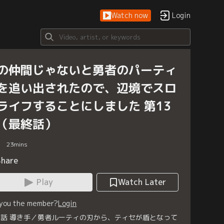
Watch now
Login
の仲間じゃないと勇者のパーティ
を追い出されたので、辺境でスロ
ライフすることにしました 第13
（最終話）
23
mins
Share
Play
Watch Later
 you the member?
Login
3話 導き手／勇者ルーティの刃から、ティセが盾となって