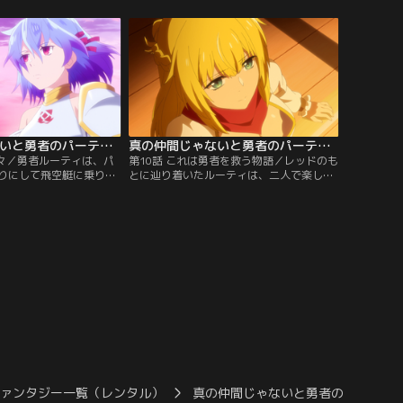
切るようレッドを誘惑する。
真の仲間じゃないと勇者のパーティーを追い出されたので、辺境でスローライフすることにしました 第09話
真の仲間じゃないと勇者のパーティーを追い出されたので、辺境でスローライフすることにしました 第10話
日々／勇者ルーティは、パ
第10話 これは勇者を救う物語／レッドのも
りにして飛空艇に乗り、
とに辿り着いたルーティは、二人で楽しい
ッドのもとへ向かう。
ひと時を過ごす。その頃、置き去りにされ
薬を飲んだことで、そう
た勇者パーティーの賢者アレスが、ルーテ
なったのだ。
ィの行く先を突き止めていた。
ファンタジー一覧（レンタル）
真の仲間じゃないと勇者のパーティ