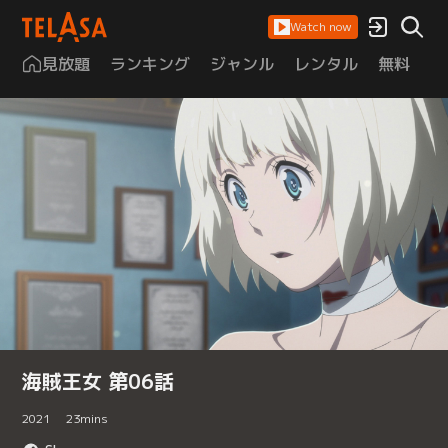
Watch now
見放題
ランキング
ジャンル
レンタル
無料
は
海賊王女 第06話
2021
23
mins