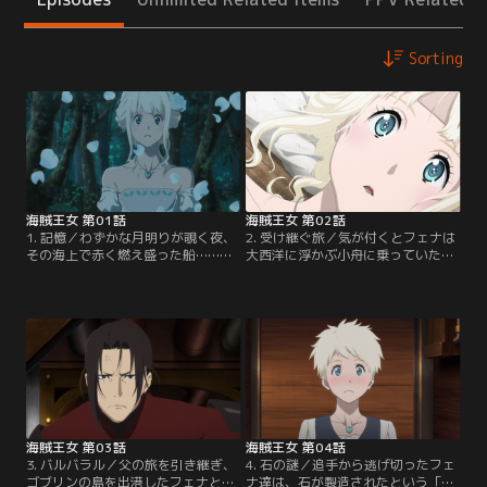
Sorting
海賊王女 第01話
海賊王女 第02話
1. 記憶／わずかな月明りが覗く夜、
2. 受け継ぐ旅／気が付くとフェナは
その海上で赤く燃え盛った船……幼
大西洋に浮かぶ小舟に乗っていた。
きフェナは雪丸に助けられ、一人孤
脱出を手助けしてくれたのは、ハウ
独な海へと流されていった。そこか
トマン家に仕えていた騎士、オット
ら10年。「シャングリラ」へ漂流し
ーとサルマン。彼らに連れられ、霧
たフェナはホワイトマージナルと呼
に包まれた「ゴブリンの島」へと辿
ばれるほどに美しく成長していた。
り着く。そこでフェナは、フランツ
幼いころに命を助けてくれた雪丸を
の旧友である幸久と出会い、父の残
忘れられないフェナは、初夜の晩、
した石の謎を解くよう告げられる。
混乱に乗じて島からの大脱出を試み
【提供：バンダイチャンネル】
る。【提供：バンダイチャンネル】
海賊王女 第03話
海賊王女 第04話
3. バルバラル／父の旅を引き継ぎ、
4. 石の謎／追手から逃げ切ったフェ
ゴブリンの島を出港したフェナと雪
ナ達は、石が製造されたという「リ