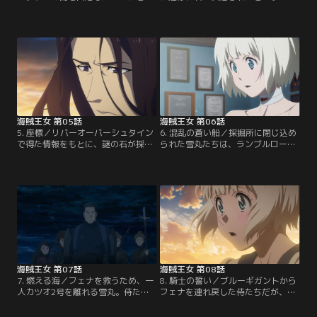
丸達。旅の準備のために、自由都市
バーオーバーシュタイン」へと向か
バルバラルへと立ち寄る。そこでフ
う。雪丸に怪我を負わせたことを悔
ェナは、父の残した石と酷似した売
やんでいたフェナは、仲間たちに戦
り物を見つける。しかし、目の前に
い方を教えてもらえるよう相談す
追手が立ちふさがる。【提供：バン
る。始めは断っていた侍たちだが、
ダイチャンネル】
少しでも雪丸の役に立ちたいという
フェナの思いに感化されてい
き……。【提供：バンダイチャンネ
ル】
海賊王女 第05話
海賊王女 第06話
5. 座標／リバーオーバーシュタイン
6. 混乱の蒼い船／採掘所に閉じ込め
で得た情報をもとに、謎の石が採掘
られた雪丸たちは、ランブルローズ
された場所「オルレアン」へとたど
に捕らえられたフェナを追いかける
り着く一行。迷路のような採掘所
ため、脱出を図る。一方、フェナが
で、フェナは何かに導かれるように
連れていかれたのは、アベル率いる
奥へと進んでいく。雰囲気の変わっ
イギリス海兵隊の船だった。アベル
たフェナを不審に思いながらもつい
はフェナを客室へと案内し、ゴブリ
ていく雪丸。しかし、その背後に
ンの剣士について、そしてフェナの
は、バルバラルで撒いたはずのオマ
母のことを語る。そしてフェナは、
リー海賊団が迫りつつあった。【提
侍たちの真の目的を知る。【提供：
供：バンダイチャンネル】
バンダイチャンネル】
海賊王女 第07話
海賊王女 第08話
7. 燃える海／フェナを救うため、一
8. 騎士の誓い／ブルーギガントから
人カツオ2号を離れる雪丸。侍たち
フェナを連れ戻した侍たちだが、雪
は島の掟とフェナとの間で、気持ち
丸は大きな傷を負ってしまう。手当
が揺れ動いていた。掟を守り帰島す
てのためにシャウエンの街へと立ち