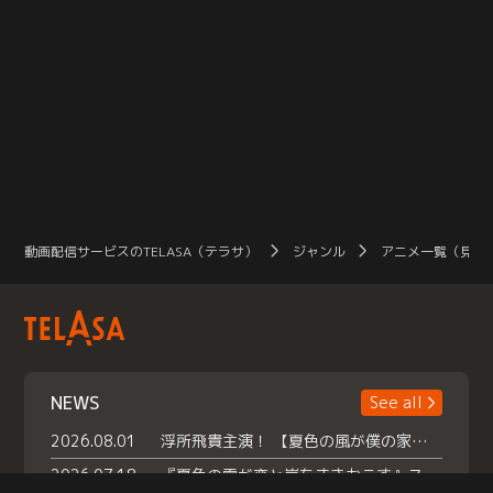
動画配信サービスのTELASA（テラサ）
ジャンル
アニメ一覧（見放
NEWS
See all
2026.08.01
浮所飛貴主演！ 【夏色の風が僕の家にやってきた】 本日よりテラサで独占配信スタート！
2026.07.18
『夏色の雲が恋と嵐をまきおこす』スペシャルメイキング 【Part1】2026年７月18日（土）23時30分～配信スタート！話題のシーンの裏側を大公開！豪華キャスト大集合！ 『武宮家 真夏の家族会議』開催！