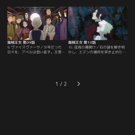
べきか、掟を破り海賊として生きる
寄る侍たち。紫檀はフェナを魔女と
べきか……ブルーギガントは、ラン
呼び、その場を立ち去る。フェナは
ブルローズから襲撃を受ける。立ち
自らが原因で対立してしまう仲間を
昇る黒煙は、忘却していたフェナの
見て、旅をこのまま続けるべきかを
記憶を呼び起こす。【提供：バンダ
思い悩んでしまう。【提供：バンダ
イチャンネル】
イチャンネル】
海賊王女 第09話
海賊王女 第10話
9. ヴァイスヴァーサ／少年だった
10. 佳局の幕開け／石の謎を解き明
日々を、アベルは思い返す。王家の
かし、エデンの場所を突き止めたフ
末弟のため、周りから冷たくされ、
ェナたち。フランツの残した謎、そ
ひっそりと生きていた頃だ。ある
して自身の謎と向き合うため、示さ
日、庭園にて不思議な少女・ヘレナ
れた座標にある無人島へたどり着
と出会う。共に過ごす時間が増える
く。見たこともない神秘的な景色に
に連れ、二人の間には深い愛情が生
圧倒される一行。ここが約束の地、
まれていくのだが……。その頃フェ
エデンなのか……？【提供：バンダ
1
ナは、回復した雪丸と共に、石から
イチャンネル】
得た座標の謎へと向かい合う。【提
供：バンダイチャンネル】