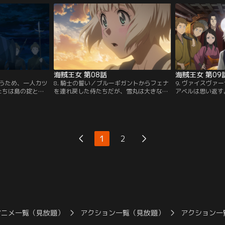
は、フランツの旧
に追手が立ちふさがる。【提供：バンダイ
する。始めは断っ
父の残した石の謎
チャンネル】
でも雪丸の役に立
【提供：バンダイ
いに感化されてい
イチャンネル】
海賊王女 第08話
海賊王女 第09
救うため、一人カツ
8. 騎士の誓い／ブルーギガントからフェナ
9. ヴァイスヴァ
たちは島の掟とフ
を連れ戻した侍たちだが、雪丸は大きな傷
アベルは思い返す
揺れ動いていた。
を負ってしまう。手当てのためにシャウエ
りから冷たくされ
掟を破り海賊とし
ンの街へと立ち寄る侍たち。紫檀はフェナ
頃だ。ある日、庭
ーギガントは、ラ
を魔女と呼び、その場を立ち去る。フェナ
レナと出会う。共
受ける。立ち昇る
は自らが原因で対立してしまう仲間を見
連れ、二人の間に
ェナの記憶を呼び
て、旅をこのまま続けるべきかを思い悩ん
くのだが……。そ
1
2
イチャンネル】
でしまう。【提供：バンダイチャンネル】
雪丸と共に、石か
い合う。【提供：
アニメ一覧（見放題）
アクション一覧（見放題）
アクション一