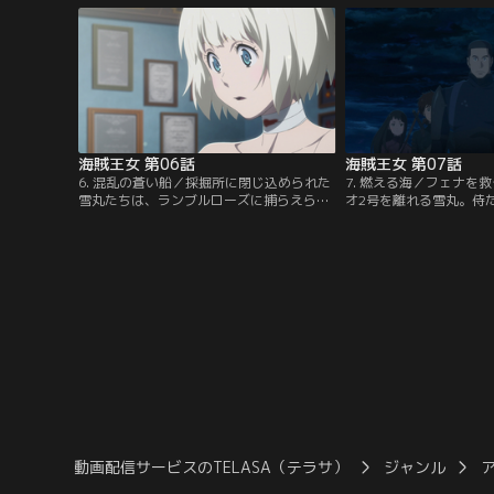
呼ばれるほどに美しく成長していた。幼い
辿り着く。そこでフェナ
ころに命を助けてくれた雪丸を忘れられな
友である幸久と出会い、
いフェナは、初夜の晩、混乱に乗じて島か
を解くよう告げられる。
らの大脱出を試みる。【提供：バンダイチ
チャンネル】
ャンネル】
海賊王女 第06話
海賊王女 第07話
6. 混乱の蒼い船／採掘所に閉じ込められた
7. 燃える海／フェナを
雪丸たちは、ランブルローズに捕らえられ
オ2号を離れる雪丸。侍
たフェナを追いかけるため、脱出を図る。
ェナとの間で、気持ちが
一方、フェナが連れていかれたのは、アベ
掟を守り帰島すべきか、
ル率いるイギリス海兵隊の船だった。アベ
て生きるべきか……ブル
ルはフェナを客室へと案内し、ゴブリンの
ンブルローズから襲撃を
剣士について、そしてフェナの母のことを
黒煙は、忘却していたフ
語る。そしてフェナは、侍たちの真の目的
起こす。【提供：バンダ
を知る。【提供：バンダイチャンネル】
動画配信サービスのTELASA（テラサ）
ジャンル