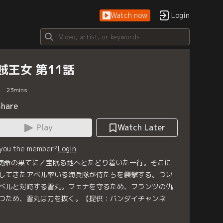
Watch now
Login
賊王女 第11話
23
mins
Share
Play
Watch Later
 you the member?
Login
. 使命の果てに／宝眠る地へとたどり着いた一行。そこに
してきたアベル率いる海兵隊が侍たちを襲撃する。つい
ベルと対峙する雪丸。フェナを守るため、フランツの仇
つため、雪丸は刀を抜く。【提供：バンダイチャンネ