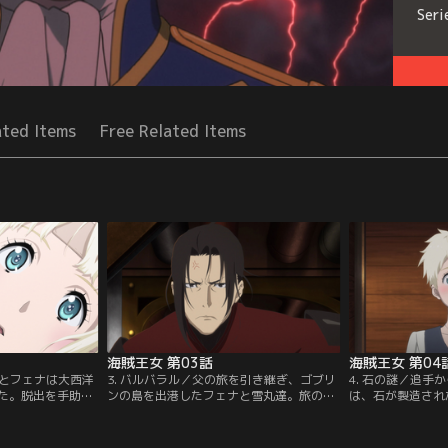
Seri
ated Items
Free Related Items
海賊王女 第03話
海賊王女 第04
くとフェナは大西洋
3. バルバラル／父の旅を引き継ぎ、ゴブリ
4. 石の謎／追手
た。脱出を手助け
ンの島を出港したフェナと雪丸達。旅の準
は、石が製造され
マン家に仕えてい
備のために、自由都市バルバラルへと立ち
ーシュタイン」へ
マン。彼らに連れ
寄る。そこでフェナは、父の残した石と酷
負わせたことを悔
ブリンの島」へと
似した売り物を見つける。しかし、目の前
間たちに戦い方を