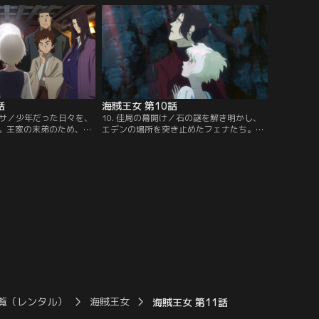
ていた侍たちだが、少し
ったフェナを不審に思いながらもついてい
ちたいというフェナの思
く雪丸。しかし、その背後には、バルバラ
き……。【提供：バンダ
ルで撒いたはずのオマリー海賊団が迫りつ
つあった。【提供：バンダイチャンネル】
話
海賊王女 第10話
ーサ／少年だった日々を、
10. 佳局の幕開け／石の謎を解き明かし、
。王家の末弟のため、周
エデンの場所を突き止めたフェナたち。フ
、ひっそりと生きていた
ランツの残した謎、そして自身の謎と向き
園にて不思議な少女・ヘ
合うため、示された座標にある無人島へた
に過ごす時間が増えるに
どり着く。見たこともない神秘的な景色に
は深い愛情が生まれてい
圧倒される一行。ここが約束の地、エデン
の頃フェナは、回復した
なのか……？【提供：バンダイチャンネ
ら得た座標の謎へと向か
ル】
バンダイチャンネル】
覧（レンタル）
海賊王女
海賊王女 第11話