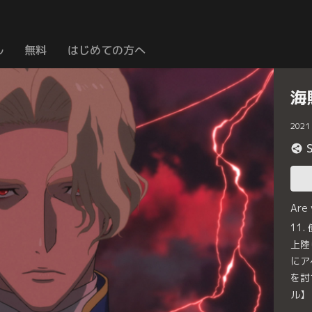
ル
無料
はじめての方へ
海
2021
Are
11
上陸
にア
を討
ル】