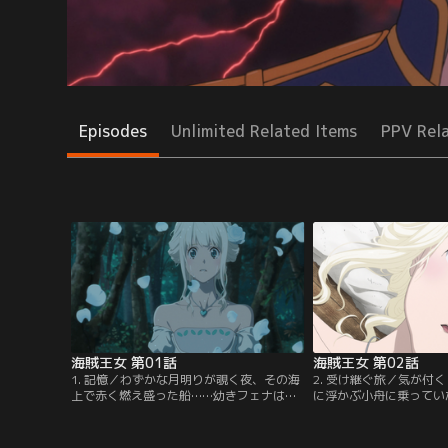
Episodes
Unlimited Related Items
PPV Rel
海賊王女 第01話
海賊王女 第02話
1. 記憶／わずかな月明りが覗く夜、その海
2. 受け継ぐ旅／気が付
上で赤く燃え盛った船……幼きフェナは雪
に浮かぶ小舟に乗ってい
丸に助けられ、一人孤独な海へと流されて
してくれたのは、ハウト
いった。そこから10年。「シャングリラ」
た騎士、オットーとサル
へ漂流したフェナはホワイトマージナルと
られ、霧に包まれた「ゴ