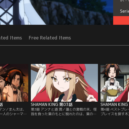
Seri
ated Items
Free Related Items
2話
SHAMAN KING 第03話
SHAMAN KIN
ーマン／まん太は、
第3廻 アンナと道 潤／蓮との激戦の末、怪
第4廻 ベストプ
一人のシャーマ
我を負った葉のもとに現れたのは、葉の許
プレイスを探す木
の目的は、強力な霊
嫁である恐山アンナだった。アンナはシャ
中々良い場所が見
れることだった。
ーマンの王を決める「シャーマンファイ
に、盗賊の悪霊・
を返り討ちにし、
ト」が間もなく開催されることを告げる。
太を人質にしてし