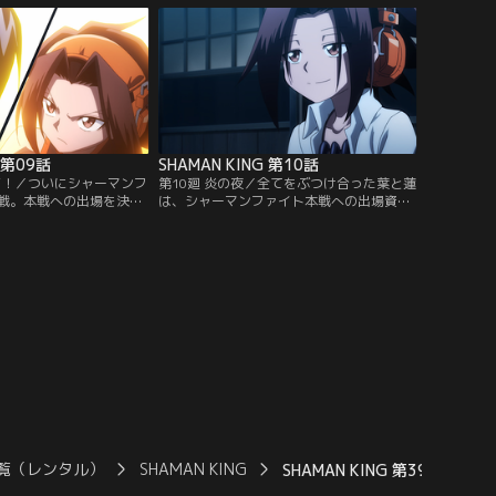
の仲間たちを無理やり従
シャーマンファイト参加のためのテストを
む民宿を襲撃。蜥蜴郎の
受けるが、五つの精霊を自在に操るシルバ
葉と阿弥陀丸が下した決
に、葉と阿弥陀丸は、たったの一撃すら入
バンダイチャンネル】
れられない。【提供：バンダイチャンネ
ル】
G 第09話
SHAMAN KING 第10話
再び！／ついにシャーマンフ
第10廻 炎の夜／全てをぶつけ合った葉と蓮
戦。本戦への出場を決め
は、シャーマンファイト本戦への出場資格
の対戦相手は、かつて激
を獲得。本戦出場を記念して、葉たちは蓮
縁のライバルである道 蓮
とホロホロを迎え、民宿「炎」で打ち上げ
破壊すると豪語する蓮の
を決行する。ある日、たまおと買い物に出
陀丸は何度も追い込まれ
ていた葉は、突然、怪しげな僧侶に襲われ
立ち上がる葉。激闘の
る。そんな2人のピンチを救ったのは、新
るのは、果たして…！？
たな能力に目覚めたあの男だった…！【提
チャンネル】
供：バンダイチャンネル】
覧（レンタル）
SHAMAN KING
SHAMAN KING 第39話