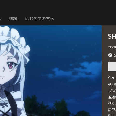
ル
無料
はじめての方へ
S
Aire
Are
第3
LA
混戦
べく
の中
供：