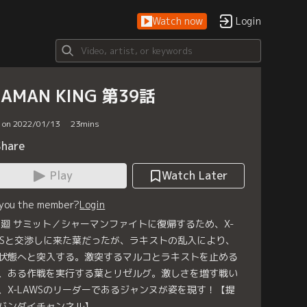
Watch now
Login
HAMAN KING 第39話
d on 2022/01/13
23
mins
Share
Play
Watch Later
 you the member?
Login
9廻 サミット／シャーマンファイトに復帰するため、X-
WSと交渉しに来た葉だったが、ラキストの乱入により、
状態へと突入する。激突するマルコとラキストを止める
、ある作戦を実行する葉とリゼルグ。激しさを増す戦い
、X-LAWSのリーダーであるジャンヌが姿を現す！【提
バンダイチャンネル】