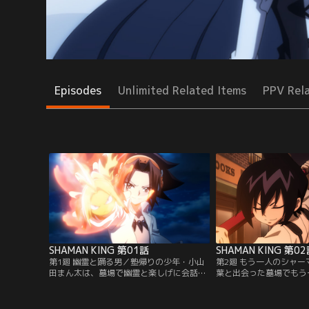
Episodes
Unlimited Related Items
PPV Rel
SHAMAN KING 第01話
SHAMAN KING 第0
第1廻 幽霊と踊る男／塾帰りの少年・小山
第2廻 もう一人のシャ
田まん太は、墓場で幽霊と楽しげに会話す
葉と出会った墓場でもう
る不思議な少年と出会う。少年の名は、麻
ン、道 蓮と出会う。蓮
倉 葉。霊と自在に交流し、その力を引き出
である阿弥陀丸を手に入
す「シャーマン」だった。そしてある日、
葉とまん太は、蓮が不良