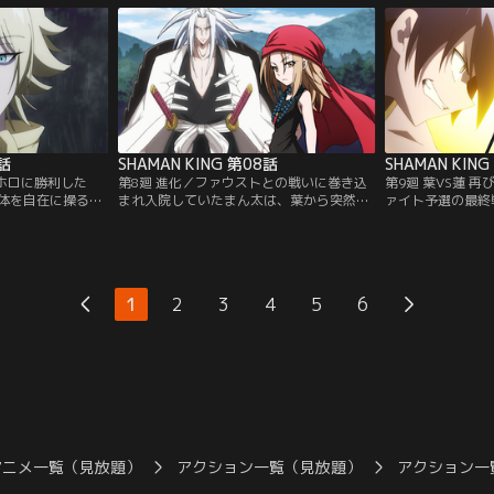
遭遇する。シャー
それから数日後、葉たちの前に、キョンシ
ある蜥蜴郎は、竜
奪おうとする蓮を
ーである李白竜を連れた女性・道 潤が現
わせ、葉たちの住
を申し込む…！
れ、弟である蓮の為に阿弥陀丸を奪おうと
卑怯な策を前に、
ネル】
戦いを挑まれる…！【提供：バンダイチャ
断とは？【提供：
ンネル】
7話
SHAMAN KING 第08話
SHAMAN KIN
ロホロに勝利した
第8廻 進化／ファウストとの戦いに巻き込
第9廻 葉VS蓮 
体を自在に操るネ
まれ入院していたまん太は、葉から突然
ァイト予選の最終
VIII世。穏やかな
「お前は友達じゃない」と突き放されてし
る運命の一戦、そ
トは、葉に己の夢
まう。失意の中、海外へ留学しようとする
闘を繰り広げた因
増していく戦いの
まん太だが、やはり葉のことが忘れられず
だった。すべてを
トの狂気と凶暴性
家族の元を飛び出す。そんな時、まん太が
猛攻に、葉と阿弥
提供：バンダイチ
出会ったのは意外な人物だった…！【提
る。迫り来る蓮。
1
2
3
4
5
6
供：バンダイチャンネル】
末、勝利を手にす
【提供：バンダイ
アニメ一覧（見放題）
アクション一覧（見放題）
アクション一