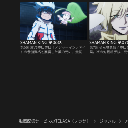
まん太は「木刀の竜」の異名を持つ不良・
殺そうとしている場面に
梅宮竜之介とトラブルになってしまう。葉
マンとして、悪戯に命を
はまん太を救うため、伝説の侍の霊・阿弥
許せない葉は、蓮に決闘
陀丸の力を借りて、木刀の竜に挑む…！
【提供：バンダイチャン
【提供：バンダイチャンネル】
SHAMAN KING 第06話
SHAMAN KING 第0
第6廻 葉VSホロホロ！／シャーマンファイ
第7廻 そんな勇気／ホ
トの参加資格を獲得した葉の元に、最初の
葉。次の対戦相手は、死
対戦相手の情報が送られてきた。高層ビル
クロマンサーのファウスト
の立ち並ぶ街中、北海道からやってきたシ
佇まいで現れたファウス
ャーマン・ホロホロと対峙する葉。雪と氷
を語る。次第に激しさを
を操るホロホロの猛攻を前に、苦戦する葉
さなか、ついにファウス
と阿弥陀丸が見つけた、わずかな勝機と
が姿を見せ始める…！【
は…！？【提供：バンダイチャンネル】
ャンネル】
動画配信サービスのTELASA（テラサ）
ジャンル