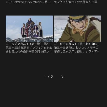
の中、2台の犬ぞりに分かれて移動
ランケらを追って亜港監獄を目指し
する杉元一行。だが、そりを引いて
ている頃、北海道では土方の一味が
いたリュウが列を外れたせいで、杉
新たな刺青人皮の手がかりを追って
元のグループがはぐれてしまう。そ
いた。標的は、幕末に「人斬り用一
の場で待つのは危険だと判断した月
郎」と呼ばれた元殺し屋・土井新
島らは、近くの建物へ避難。住人の
蔵。網走監獄の隠し部屋で見つけた
老人に事情を説明し、燈台に灯りを
新蔵の所有物がエトゥピリカのくち
つけてもらうことにする。一方、杉
ばしだと突き止めた土方たちは、そ
元たちは谷垣のマタギの知恵で寒さ
の鳥が生息するという根室へ。【提
をしのごうとするが…。【提供：バ
供：バンダイチャンネル】
ンダイチャンネル】
ゴールデンカムイ（第三期） 第33話
ゴールデンカムイ（第三期） 第34話
第三十三話 革命家／ソフィアを脱獄
第三十四話 狼に おいつく／亜港の
させるための条件が整う時を待つキ
岸辺に流氷が押し寄せ、ソフィアを
ロランケたち。そんな中、キロラン
脱獄させるための条件は整った。キ
ケはアシ（リ）パに、ウイルクと共
ロランケたちが監獄の塀に仕掛けた
に日本に渡る前に起こったある出来
爆薬が爆発するのと同時に、中にい
事について聞かせる。皇帝暗殺の罪
るソフィアたちも行動を開始する。
で指名手配犯となったソフィア、キ
ところが、爆薬の不発で脱出に使う
ロランケ、ウイルクの3人。彼らは
穴の完成に手間取ったことに加え、
1
ウラジオストクで写真館を営む長谷
外には獰猛なアムールトラが出現す
川に接触し、日本語の指導を依頼す
るという想定外の事態が発生。【提
る。【提供：バンダイチャンネル】
供：バンダイチャンネル】