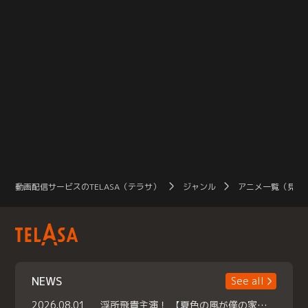
動画配信サービスのTELASA（テラサ）
ジャンル
アニメ一覧（見放
NEWS
See all
2026.08.01
浮所飛貴主演！ 【夏色の風が僕の家にやってきた】 本日よりテラサで独占配信スタート！