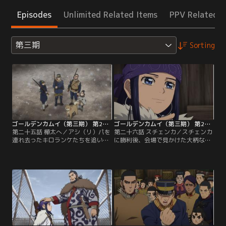
Episodes
Unlimited Related Items
PPV Related I
第三期
Sorting
ゴールデンカムイ（第三期） 第25話
ゴールデンカムイ（第三期） 第26話
第二十五話 樺太へ／アシ（リ）パを
第二十六話 スチェンカ／スチェンカ
連れ去ったキロランケたちを追い、
に勝利後、会場で見かけた大柄な日
樺太にたどり着いた杉元ら先遣隊一
本人に声をかける杉元。岩息舞治と
行。荷物に隠れていたチカパシとア
名乗った男と杉元は握手を交わし、
イヌ犬のリュウが一行に加わる想定
その瞬間に互いの強さを本能的に感
外の出来事に驚きつつ、周辺での聞
じ取るのだった。後日、杉元たちは
き込みを開始する。幸先よくアシ
再び試合に出ることになり、対戦相
（リ）パらしき女の子の情報を得た
手として姿を現した岩息が刺青の脱
一行は、少女が向かったという森
獄囚だと知る。岩息の強さは凄まじ
へ。【提供：バンダイチャンネル】
く、杉元たちが4人がかりで殴りか
かっても倒れない。【提供：バンダ
イチャンネル】