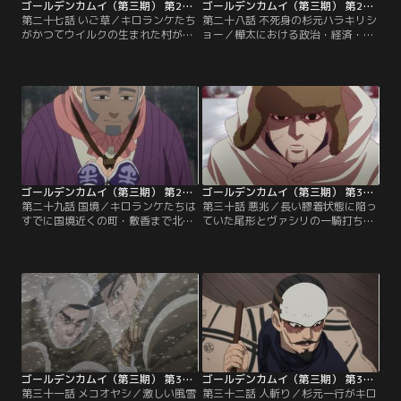
ゴールデンカムイ（第三期） 第27話
ゴールデンカムイ（第三期） 第28話
第二十七話 いご草／キロランケたち
第二十八話 不死身の杉元ハラキリシ
がかつてウイルクの生まれた村があ
ョー／樺太における政治・経済・文
った場所を訪れていた頃、杉元らと
化の中心地である豊原にやって来た
岩息を見送った月島は、ふとしたき
杉元たちは、いきなり置き引きの被
っかけから鶴見中尉の部下になった
害に遭う。鯉登の追跡により、犯人
経緯を思い出す。それは、佐渡の島
は樺太公演を控える曲馬団・ヤマダ
で疎まれながら育った少年時代と、
一座の団員と判明。非礼を詫びる座
いご草のような髪の娘との記憶と強
長の山田が見せた手品をきっかけ
く結びついたものだった。その娘
に、杉元は公演を利用してアシ
と、日清戦争が終わったら駆け落ち
（リ）パに自分の存在を伝えること
をする約束をしていた月島。【提
を思いつく。【提供：バンダイチャ
供：バンダイチャンネル】
ンネル】
ゴールデンカムイ（第三期） 第29話
ゴールデンカムイ（第三期） 第30話
第二十九話 国境／キロランケたちは
第三十話 悪兆／長い膠着状態に陥っ
すでに国境近くの町・敷香まで北上
ていた尾形とヴァシリの一騎打ち
していた。ロシアへの入国を目指す
は、夜が明けてついに決着の時を迎
キロランケたちだが、スネに傷を持
える。ウイルタ民族が天葬のため樹
つ身では正規の手続きは望めない。
上に置いた棺桶に尾形が潜んでいる
そこで一行は遊牧民族であるウイル
と考え、先に引き金を引くヴァシリ
タに接触し、彼らになりすまして密
だが、それは尾形の罠だった。相手
入国することを計画。だが、キロラ
の居場所を確認し、ヴァシリを一撃
ンケがロシア皇帝を暗殺した実行犯
で仕留めた尾形。しかし気配を消す
だと知る鶴見中尉が、すでに彼の動
ための無理がたたり、尾形は高熱を
向をロシアに流していた。【提供：
出して倒れてしまう。【提供：バン
バンダイチャンネル】
ダイチャンネル】
ゴールデンカムイ（第三期） 第31話
ゴールデンカムイ（第三期） 第32話
第三十一話 メコオヤシ／激しい風雪
第三十二話 人斬り／杉元一行がキロ