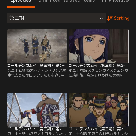
第三期
Sorting
ゴールデンカムイ（第三期） 第25話
ゴールデンカムイ（第三期） 第26話
第二十五話 樺太へ／アシ（リ）パを
第二十六話 スチェンカ／スチェンカ
連れ去ったキロランケたちを追い、
に勝利後、会場で見かけた大柄な日
樺太にたどり着いた杉元ら先遣隊一
本人に声をかける杉元。岩息舞治と
行。荷物に隠れていたチカパシとア
名乗った男と杉元は握手を交わし、
イヌ犬のリュウが一行に加わる想定
その瞬間に互いの強さを本能的に感
外の出来事に驚きつつ、周辺での聞
じ取るのだった。後日、杉元たちは
き込みを開始する。幸先よくアシ
再び試合に出ることになり、対戦相
（リ）パらしき女の子の情報を得た
手として姿を現した岩息が刺青の脱
一行は、少女が向かったという森
獄囚だと知る。岩息の強さは凄まじ
へ。【提供：バンダイチャンネル】
く、杉元たちが4人がかりで殴りか
かっても倒れない。【提供：バンダ
イチャンネル】
ゴールデンカムイ（第三期） 第27話
ゴールデンカムイ（第三期） 第28話
第二十七話 いご草／キロランケたち
第二十八話 不死身の杉元ハラキリシ