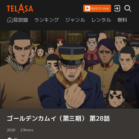
Watch now
見放題
ランキング
ジャンル
レンタル
無料
は
ゴールデンカムイ（第三期） 第28話
2020
23
mins