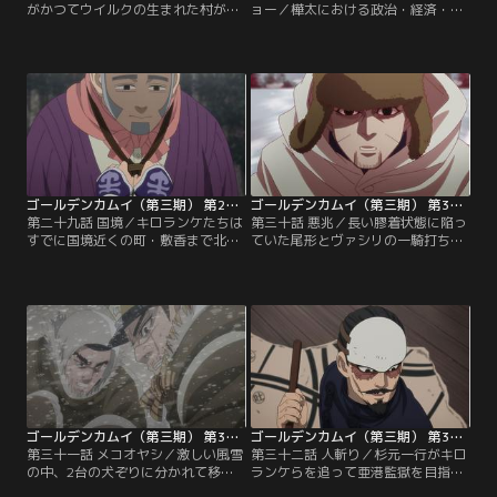
がかつてウイルクの生まれた村があ
ョー／樺太における政治・経済・文
った場所を訪れていた頃、杉元らと
化の中心地である豊原にやって来た
岩息を見送った月島は、ふとしたき
杉元たちは、いきなり置き引きの被
っかけから鶴見中尉の部下になった
害に遭う。鯉登の追跡により、犯人
経緯を思い出す。それは、佐渡の島
は樺太公演を控える曲馬団・ヤマダ
で疎まれながら育った少年時代と、
一座の団員と判明。非礼を詫びる座
いご草のような髪の娘との記憶と強
長の山田が見せた手品をきっかけ
く結びついたものだった。その娘
に、杉元は公演を利用してアシ
と、日清戦争が終わったら駆け落ち
（リ）パに自分の存在を伝えること
をする約束をしていた月島。【提
を思いつく。【提供：バンダイチャ
供：バンダイチャンネル】
ンネル】
ゴールデンカムイ（第三期） 第29話
ゴールデンカムイ（第三期） 第30話
第二十九話 国境／キロランケたちは
第三十話 悪兆／長い膠着状態に陥っ
すでに国境近くの町・敷香まで北上
ていた尾形とヴァシリの一騎打ち
していた。ロシアへの入国を目指す
は、夜が明けてついに決着の時を迎
キロランケたちだが、スネに傷を持
える。ウイルタ民族が天葬のため樹
つ身では正規の手続きは望めない。
上に置いた棺桶に尾形が潜んでいる
そこで一行は遊牧民族であるウイル
と考え、先に引き金を引くヴァシリ
タに接触し、彼らになりすまして密
だが、それは尾形の罠だった。相手
入国することを計画。だが、キロラ
の居場所を確認し、ヴァシリを一撃
ンケがロシア皇帝を暗殺した実行犯
で仕留めた尾形。しかし気配を消す
だと知る鶴見中尉が、すでに彼の動
ための無理がたたり、尾形は高熱を
向をロシアに流していた。【提供：
出して倒れてしまう。【提供：バン
バンダイチャンネル】
ダイチャンネル】
ゴールデンカムイ（第三期） 第31話
ゴールデンカムイ（第三期） 第32話
第三十一話 メコオヤシ／激しい風雪
第三十二話 人斬り／杉元一行がキロ
の中、2台の犬ぞりに分かれて移動
ランケらを追って亜港監獄を目指し
する杉元一行。だが、そりを引いて
ている頃、北海道では土方の一味が