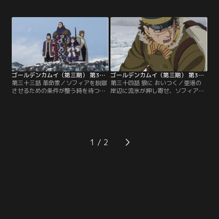
いたリュウが列を外れたせいで、杉
新たな刺青人皮の手がかりを追って
元のグループがはぐれてしまう。そ
いた。標的は、幕末に「人斬り用一
の場で待つのは危険だと判断した月
郎」と呼ばれた元殺し屋・土井新
島らは、近くの建物へ避難。住人の
蔵。網走監獄の隠し部屋で見つけた
老人に事情を説明し、燈台に灯りを
新蔵の所有物がエトゥピリカのくち
つけてもらうことにする。一方、杉
ばしだと突き止めた土方たちは、そ
元たちは谷垣のマタギの知恵で寒さ
の鳥が生息するという根室へ。【提
をしのごうとするが…。【提供：バ
供：バンダイチャンネル】
ンダイチャンネル】
ゴールデンカムイ（第三期） 第33話
ゴールデンカムイ（第三期） 第34話
第三十三話 革命家／ソフィアを脱獄
第三十四話 狼に おいつく／亜港の
させるための条件が整う時を待つキ
岸辺に流氷が押し寄せ、ソフィアを
ロランケたち。そんな中、キロラン
脱獄させるための条件は整った。キ
ケはアシ（リ）パに、ウイルクと共
ロランケたちが監獄の塀に仕掛けた
に日本に渡る前に起こったある出来
爆薬が爆発するのと同時に、中にい
事について聞かせる。皇帝暗殺の罪
るソフィアたちも行動を開始する。
で指名手配犯となったソフィア、キ
ところが、爆薬の不発で脱出に使う
ロランケ、ウイルクの3人。彼らは
穴の完成に手間取ったことに加え、
1
ウラジオストクで写真館を営む長谷
外には獰猛なアムールトラが出現す
川に接触し、日本語の指導を依頼す
るという想定外の事態が発生。【提
る。【提供：バンダイチャンネル】
供：バンダイチャンネル】