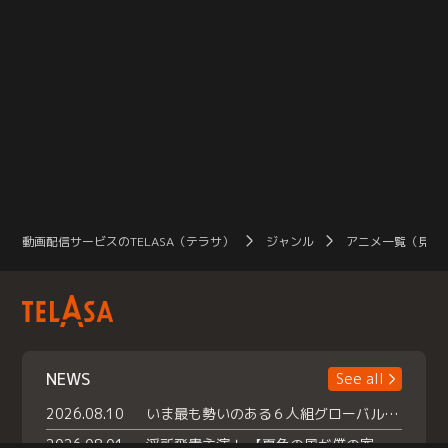
動画配信サービスのTELASA（テラサ）
ジャンル
アニメ一覧（見放
NEWS
See all
2026.08.10
いま最も勢いのある６人組グローバルグル ープ NCT WISHの地上波初冠特番 『NCT WISHの放課後グランプリ』放送決定 メンバーたちが３ペアに分かれ 【平成】をテーマにしたスペシャル企画 で対決 番組撮り下ろしのパフォーマンスも！ TELASA（テラサ）では放送終了後から オリジナルコンテンツを大量配信！
2026.08.01
浮所飛貴主演！ 【夏色の風が僕の家にやってきた】 本日よりテラサで独占配信スタート！