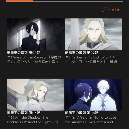
Sorting
薔薇王の葬列 第01話
薔薇王の葬列 第02話
＃1 Wars of the Roses／「悪魔の
＃2 Father Is My Light／リチャー
子」。母セシリーから疎まれ育った
ドは父・ヨーク公爵とともに戦場に
ヨーク家の三男・リチャードは、誰
立つことを望む。しかし、その願い
よりも父であるヨーク公爵リチャー
は母セシリーに阻まれる。「お前の
ドを慕っていた。父はリチャードに
言葉は呪いとなり人を破滅させ
告げる。「私はこれからこの国に大
る」。塔へと幽閉させられたリチャ
嵐を呼び起こす。黄金の環を手に入
ードは、その塔にランカスター家の
れ、必ずや戻ってくるぞ」。それは
王ヘンリー六世も囚われていること
白薔薇のヨーク家と赤薔薇のランカ
を知り、彼を殺して父に王冠を捧げ
スター家が王座を巡って争う薔薇戦
たいと強く願うのだった。そのこ
争の…。
ろ…。
薔薇王の葬列 第03話
薔薇王の葬列 第04話
＃3 I Am the Shadow, the
＃4 I’m Afraid I’m Going to Lose
Darkness Behind the Light／父・
the Answers I’ve Gotten and…
ヨーク公爵は殺された。ウォリック
Everything Else.／エドワードは、