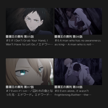
伯爵は、ヨーク家の長男エドワード
パーティーで接近してきた小貴族の
に王になるよう促し、エドワードは
未亡人エリザベスに心を奪われてい
それに応える。ロンドン郊外で行わ
た。狩りを隠れ蓑に逢瀬を重ねるエ
れるヨーク家とランカスター家の決
ドワード。エドワードにつきあわさ
戦。リチャードもまたそこで血を求
れるリチャードの前に、以前出会っ
め剣を振るっていた。
た羊飼いの青年が…。
薔薇王の葬列 第05話
薔薇王の葬列 第06話
＃5 If I Don’t Grab Your Hand, I
＃6 A man who has no awareness
Won’t Have to Let Go.／エドワード
as king… A man who is not
とエリザベスの結婚は、ヨーク家と
qualified to be king… Neither of
ウォリック伯爵との関係に大きな亀
them is fit for the throne.／エリ
裂を生んだ。波紋が広がる宴席で、
ザベスが女の子を出産し、エドワー
リチャードはバッキンガム公爵と出
ドと弟ジョージの間の対立は深まっ
会う。「リチャード、考えたことは
ていく。一方、ウォリック伯爵は、
ないのか？あんただって、王になれ
自身の次女と…。
るんだぞ…！」。その言葉に…。
薔薇王の葬列 第07話
薔薇王の葬列 第08話
＃7 Even if I sin…／囚われの身とな
＃8 Even alone, it wasn’t
った兄・エドワード。エドワードの
frightening.Rather…the
救出に向かうリチャードは、そこで
loneliness has been kind ever
ランカスター家のエドワード王太子
since losing Father.／再び王座へと
と出会う。互いに身分を隠しなが
返り咲いたヘンリー六世。だがそれ