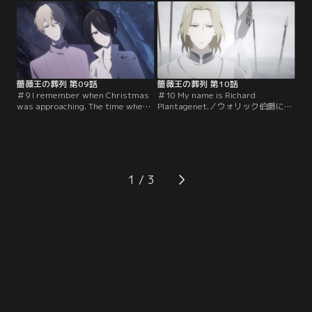
ら、行動をともにする2人。道中、
は彼にとって心を苛む日々の再来だ
エドワード王太子はリチャードに問
った。一方、エドワードはリチャー
う。「お前は、願ったことはないの
ドに…。
か？たとえ罪を犯してでも、何かを
手に入れたいと--！」。その言葉
は…。
薔薇王の葬列 第09話
薔薇王の葬列 第10話
＃9 I remember when Christmas
＃10 My name is Richard
was approaching. The time when I
Plantagenet.／ウォリック伯爵に、
lost Father.／月明かりの森の中、
エドワード王太子との結婚を命じら
リチャードとヘンリーを夜の闇が包
れたアン。アンとエドワード王太子
む。だが2人だけの時間は長くは続
の間に愛はなかったが、船旅の中、
かない。迎えに来たケイツビーとと
互いの本音を話す事で友情が芽生え
もにリチャードは去っていく。「約
始める。一方、ウォリック伯爵はつ
束しよう。あの木の下で、また会お
いに戦場でエドワードと対峙する。
1
う」と…。
戦いは数で勝るウォリック伯爵が有
利であったが…。