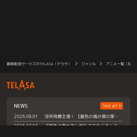
動画配信サービスのTELASA（テラサ）
ジャンル
アニメ一覧（見放
NEWS
See all
2026.08.01
浮所飛貴主演！ 【夏色の風が僕の家にやってきた】 本日よりテラサで独占配信スタート！
2026.07.18
『夏色の雲が恋と嵐をまきおこす』スペシャルメイキング 【Part1】2026年７月18日（土）23時30分～配信スタート！話題のシーンの裏側を大公開！豪華キャスト大集合！ 『武宮家 真夏の家族会議』開催！
2026.07.15
救命医・遥（今田）の《心揺さぶる過去》や、 麻酔科医・権野（船越英一郎）の《謎多きプライベート》など… 《知られざるエピソード》を独占配信！