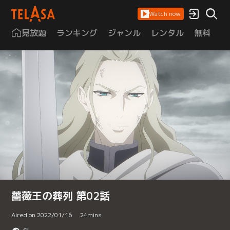
Watch now
見放題
ランキング
ジャンル
レンタル
無料
は
薔薇王の葬列 第02話
Aired on 2022/01/16
24
mins