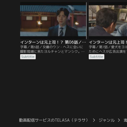
そんな中、マンシクからレシピの盗用疑惑
な中、ヨルチャンの部署
で裁判沙汰になったコムタン店に行くこと
が配属されるが、その中
を命じられ、ヨルチャンが店に行くと、首
だった。5年ぶりに再会
をつった状態の店主を発見する。
せないが…。
インターンは元上司！？ 第06話／字幕
字幕／第6話／女優のウン・ヘスに会いに
字幕／第7話／愛犬をヨ
撮影現場に来たヨルチャンとマンシク。ヘ
ためにヘスが広告出演を
スはマンシクに恨みがあって、ジュンス食
増加に貢献する。ジュン
Subtitle
Subtitle
品の広告出演を拒否していた。マンシクは
気が大きくなったマンシ
ヘスの出演を失敗させてヨルチャンの評価
の雑用を嫌がってチーム
を落とすか、自分のプライドの為に成功さ
がられるようになる。一
せるべきか悩む。一方、“激辛鶏麺”を食べ
新製品の企画を募集する
たおじいさんが気絶する動画がネット上で
シクはタラスープのラー
拡散して社内は大騒ぎに。
が…。
動画配信サービスのTELASA（テラサ）
ジャンル