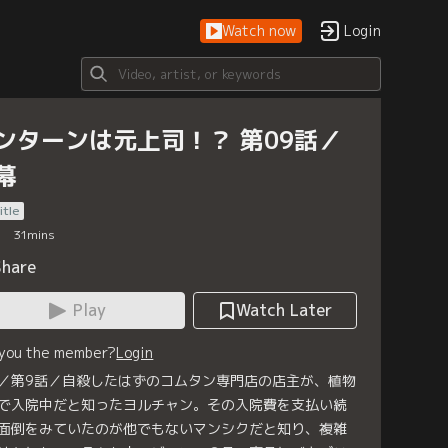
Watch now
Login
ンターンは元上司！？ 第09話／
幕
itle
31
mins
Share
Play
Watch Later
 you the member?
Login
／第9話／自殺したはずのコムタン専門店の店主が、植物
で入院中だと知ったヨルチャン。その入院費を支払い続
面倒をみていたのが他でもないマンシクだと知り、複雑