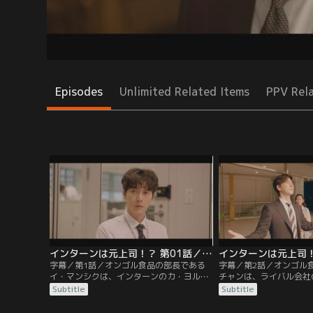
Episodes
Unlimited Related Items
PPV Rel
インターンは元上司！？ 第01話／字幕
字幕／第1話／オンゴル食品の部長である
字幕／第2話／オンゴル
イ・マンシクは、インターンのカ・ヨルチ
チャンは、ライバル会社
ャンを嫌ってパワハラをしていた。控えめ
転職する。そこで商品化
Subtitle
Subtitle
な性格のヨルチャンは何もできず、マンシ
そば”が海外でもヒット
クの嫌がらせにただ耐える日々を過ごす。
グ営業チームの部長とし