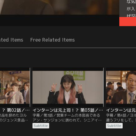
な気
が入
状況
レだ
Seri
ated Items
Free Related Items
インターンは元上司！？ 第02話／字幕
インターンは元上司！？ 第03話／字幕
食品を辞めたヨル
字幕／第3話／営業チームの本部長である
字幕／第4話／ヨ
のジュンス食品に
アン・サンジョンに誘われて、シニアイン
遣うフリをして、
した“激辛鶏焼き
ターンとしてジュンス食品にやってきたマ
しに行かせたりし
Subtitle
Subtitle
し、マーケティン
ンシク。しかし、ヨルチャンの下で働くこ
うにいじわるをす
て活躍する。そん
とが分かると思わず動揺してしまう。そん
長のジュンスから