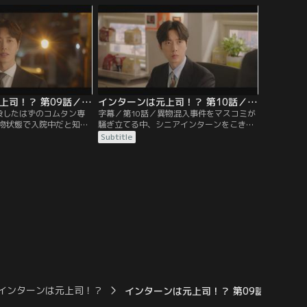
換えにヨルチャンに揺さ
価は下げないように、マンシクの周囲の評
言われる。そんな中、中
価を下げる方法を考える。そんな中、慈善
重要な商談を迎えたヨル
事業の一環として、会社の商品である“白
にマンシクを呼ぶ。
鶏麺”を、一人暮らしの高齢者に配布する
ことに。
インターンは元上司！？ 第09話／字幕
インターンは元上司！？ 第10話／字幕
殺したはずのコムタン専
字幕／第10話／異物混入事件をマスコミが
物状態で入院中だと知っ
騒ぎ立てる中、シニアインターンをこき使
の入院費を支払い続け、
って気絶させたとしてヨルチャンが謹慎処
Subtitle
が他でもないマンシクだ
分になる。診断書を出したのはジュンスの
持ちになる。そんな中、
仕業だったが、マンシクはヨルチャンに対
品にゴキブリが入ってい
してこれでいいのかと自問する。ユンスは
る。ヨルチャンとマンシ
誰もいなくなった夜のオフィスで、自分の
するために購入者を訪ね
企画案に悪口を書いた犯人捜しをする。
の元カレだった。
インターンは元上司！？
インターンは元上司！？ 第09話／字幕