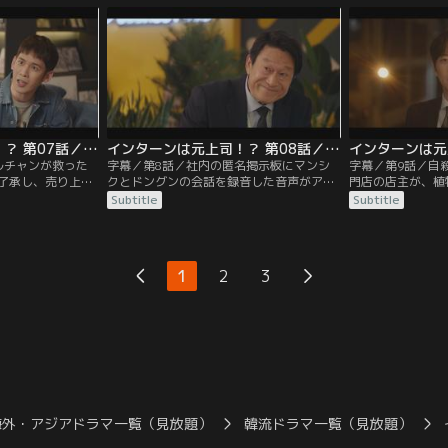
にインターン3人
なマンシクにサンジョンはヨルチャンを追
にすることと引き
の1人がマンシク
い出して一緒に昇進しようと言って励ま
ぶりをかけるよう
した2人は驚きを隠
す。ヨルチャンはマンシクに周囲には初対
国の食品会社との
面を装うよう念を押して…。
チャンは接待の席
インターンは元上司！？ 第07話／字幕
インターンは元上司！？ 第08話／字幕
ルチャンが救った
字幕／第8話／社内の匿名掲示板にマンシ
字幕／第9話／自
了承し、売り上げ
クとドングンの会話を録音した音声がアッ
門店の店主が、植
スから煽てられて
プされ、タラスープのラーメンはマンシク
たヨルチャン。そ
Subtitle
Subtitle
クは、インターン
が発案者だったことが明らかになる。音声
面倒をみていたの
メンバーから煙た
をアップした犯人はテリだと疑うドングン
と知り、複雑な気
方、営業チームで
はテリに嫌がらせをする。そんな様子を見
ジュンス食品の商
ことになり、マン
かねたマンシクは、インターン仲間のテリ
たとクレームが入
1
2
3
メンを発案する
とユンスに一緒に食事をしようと声を掛け
クは、状況を把握
る。
るが、それはテリ
海外・アジアドラマ一覧（見放題）
韓流ドラマ一覧（見放題）