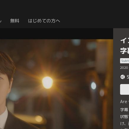
ル
無料
はじめての方へ
イ
字
Subt
2020
Are
字幕
状態
け、