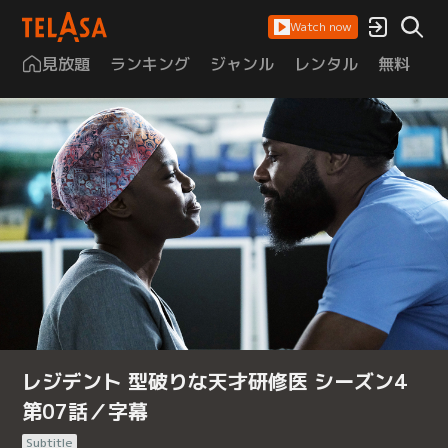
Watch now
見放題
ランキング
ジャンル
レンタル
無料
は
レジデント 型破りな天才研修医 シーズン4
第07話／字幕
Subtitle