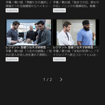
字幕／第07話 「英雄たちの選択」／
字幕／第08話 「始まりの日、終わり
疎遠だった元指揮官からハイキング
の日」／ニックの復帰初日。負傷で
中にケガをしたと連絡を受けたコン
搬送されてきた受刑者はなんとニッ
Subtitle
Subtitle
ラッド。急いで救助に向かうが、彼
クを刺した男だった。彼女はトラウ
は大尉に対してある理由で後ろめた
マと正面から向き合うことになる。
さを感じていた。病院では、ビザが
この日は、新人リーラのインターン
更新されず国外退去になる不安を抱
初日でもあった。彼女の仕事ぶりに
くミーナが大手術に挑もうとしてい
はムラがあり、デヴォンはその理由
た。一方、デヴォンは治療を諦め、
を知る。体が少し回復してきたケイ
痛みの管理をしたいという元ダンサ
ンは、脳神経外科医への復帰を目指
ーを説得し、治療を試みる。
して…。
レジデント 型破りな天才研修医 シーズン4 第09話／字幕
レジデント 型破りな天才研修医 シーズン4 第10話／字幕
字幕／第09話 「人生の分岐路」／別
字幕／第10話 「未知の世界へ」／ナ
れた恋人が赤ん坊を連れて病院に現
イジェリアへ旅立つミーナとAJはチ
れ動揺するデヴォンに、結婚相談業
ャスティン最後の日。別れを惜しむ
Subtitle
Subtitle
者の患者が興味を示す。救急搬送さ
中、ミーナだけはいつものように
れた若い妊婦に駆け寄るジェイクと
淡々としている。そんな中、AJの母
グレッグ。彼女は2人の元へ赤ん坊
親がERにやってきた。心気症の彼女
を養子に出すつもりだったのだが予
は、AJとの別れの辛さから体調を崩
期せぬトラブルが起こる。ケインは
したようだった。ケインは周りの想
1
理学療法で知り合ったローズを励ま
像以上に順調に回復し、手術に復帰
し、心を通わせる。強制送還の期日
することに。患者は16歳の少女。
が迫るミーナ。