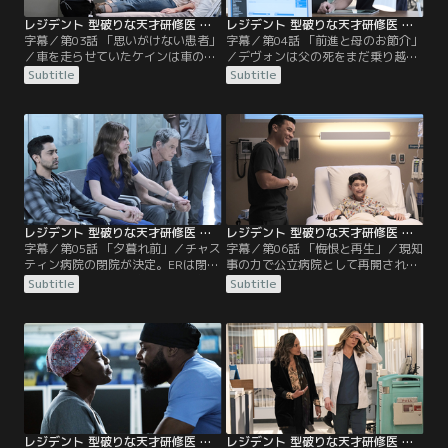
レジデント 型破りな天才研修医 シーズン4 第03話／字幕
レジデント 型破りな天才研修医 シーズン4 第04話／字幕
字幕／第03話 「思いがけない患者」
字幕／第04話 「前進と母のお節介」
／車を走らせていたケインは車の事
／デヴォンは父の死をまだ乗り越え
故現場に遭遇。車を降りて負傷した
られずにいた。そんな彼のもとへ母
Subtitle
Subtitle
女性を助けていたところ、駆けつけ
が突然押しかけ、あれこれ世話を焼
た救急車にはねられてしまう。ケイ
き始める。デヴォンのイライラは募
ンを含む負傷者たちはチャスティン
るばかりだった。病院では、手を負
記念病院に運び込まれた。ケイン
傷した若い娘が母親に連れられてき
は、意識ははっきりしているが軽傷
た。その治療はすぐに済んだが母親
ではない。コンラッドらはすぐに検
は以前から気になる点があると言
査を始める。一方ケインが助けた女
い、娘のさらなる検査を求めた。そ
性も入院したが…。
の頃、ミーナは…。
レジデント 型破りな天才研修医 シーズン4 第05話／字幕
レジデント 型破りな天才研修医 シーズン4 第06話／字幕
字幕／第05話 「夕暮れ前」／チャス
字幕／第06話 「悔恨と再生」／現知
ティン病院の閉院が決定。ERは閉鎖
事の力で公立病院として再開された
され、ほとんどの入院患者は転院を
チャスティン。理事会は新たなCEO
Subtitle
Subtitle
済ませ、医療機器等の片づけもほぼ
を決めるための面接を行う。一方、
終えている。医師やスタッフも新た
現場では予算がいっそう厳しくな
な職場へ向かう準備をしていた。一
り、優秀な外科医が次々と病院を去
方、市内の病院はチャスティンの入
り、両手の移植手術を待つ少年にも
院患者たちが流れたためにどこも満
思わぬ影響が。困り果てたヴォスた
床になり、新規の患者も受け付けら
ちは、ベルのつてで意外な人物を助
れない状態に。
っ人に呼ぶ。事件の後遺症に苦しむ
ニックは…。
レジデント 型破りな天才研修医 シーズン4 第07話／字幕
レジデント 型破りな天才研修医 シーズン4 第08話／字幕