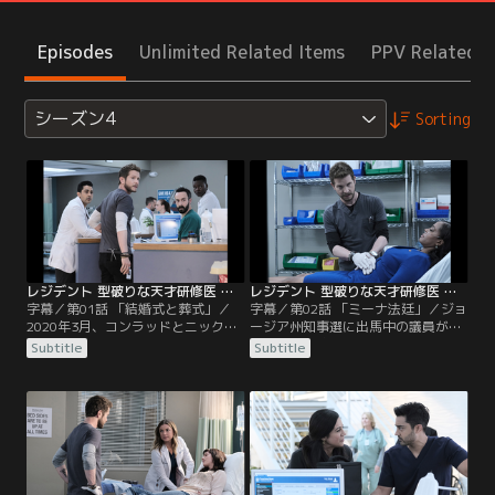
Episodes
Unlimited Related Items
PPV Related I
シーズン4
Sorting
レジデント 型破りな天才研修医 シーズン4 第01話／字幕
レジデント 型破りな天才研修医 シーズン4 第02話／字幕
字幕／第01話 「結婚式と葬式」／
字幕／第02話 「ミーナ法廷」／ジョ
2020年3月、コンラッドとニックは
ージア州知事選に出馬中の議員が体
幸せいっぱいに結婚式の準備を進め
調不良で入院した。念のための処置
Subtitle
Subtitle
ていた。そんな折、チャスティン病
だったが容体は急激に悪化。コンラ
院で初のCOVID-19感染者が確認さ
ッドは何かがおかしいと感じ、デヴ
れる。まだ無防備だったスタッフに
ォンと真相を突き止めようとする。
も感染。1ヵ月が経ってなお感染者
その頃、オースティンとミーナは再
は増加の一途を辿っていた。そのた
入院患者に対応。COVID-19パンデ
め、コンラッドたちは結婚式どころ
ミックの最中にケインが脊椎手術を
ではなかった。
急いだ患者が、手術以降様々な症状
に…。