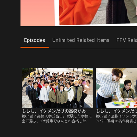
Episodes
Unlimited Related Items
PPV Rel
もしも、イケメンだけの高校があったら（2022/01/15放送分）第01話
第01話／高校入学式当日。受験した学校に
第02話／選抜イケメン
全て落ち、2次募集でなんとか合格した私
ンバー候補20名が発表
立美南学園に向かう、ごく平凡な高校生・
琉弥）をはじめ、若林拓
池田龍馬（細田佳央太）のかたわらで、そ
神宮源二郎（水沢林太郎
の通学路では女子高生をはじめ、会社員ら
藤秀一郎）、宇治原修（