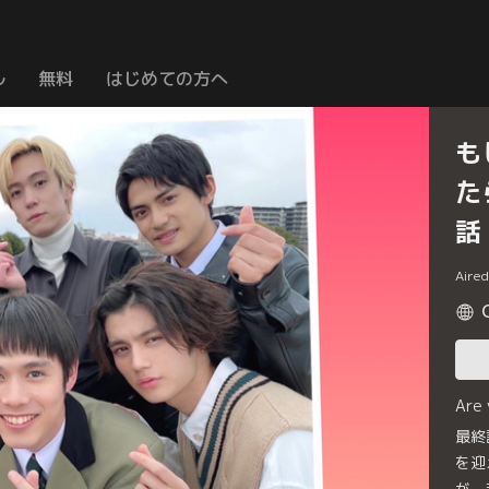
ル
無料
はじめての方へ
も
た
話
Aire
Are
最終
を迎
が、