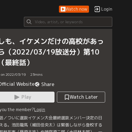
Watch now
Login
しも、イケメンだけの高校があっ
ら（2022/03/19放送分）第10
（最終話）
d on 2022/03/19
23
mins
Official Website
Share
Play
Watch Later
 you the member?
Login
話／ついに選抜イケメン大会最終選抜メンバー決定の日
える。池田龍馬（細田佳央太）は緊張しながら登校する
若林拓実（藤原大祐）や神宮源二郎（水沢林太郎）、一