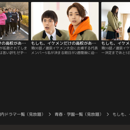
を呼ばれる中、ま
近動画配信で人気を集めてファンサイトま
一郎）、宇治原修
龍馬（細田佳央
でできたという宇治原修（藤枝喜輝）が選
メン候補は戦々恐
抜入り確実なのではと予想する。
田龍馬（細田佳央
に近づかせて弱点
もしも、イケメンだけの高校があったら（2022/02/26放送分）第07話
もしも、イケメンだけの高校があったら（2022/03/05放送分）第08話
件が拡散されてしま
第08話／選抜イケメン大会に出場する代表
第09話／選抜イ
は言い訳もせず退
メンバー5名が決まる期日が2週間後に迫
ー決定まであと5
を去ってしまう。
り、イケセン候補者たちに一層気合いが入
トをかけるイケセ
こみち）から柳を
る中、学園内で若林拓実（藤原大祐）が階
満ちていた。そん
せられた池田龍馬
段から転げ落ちる事件が発生！眼帯に車い
弥）が桜井カンナ
カンナ（遠藤さく
すという痛々しい姿で現れた若林は、イケ
る場面を目撃して
に会うことができ
セン候補者たちの中の誰かから突き落とさ
佳央太）は自分に
する」と告げら
れたと訴える。
む。
払いを食らってし
国内ドラマ一覧（見放題）
青春・学園一覧（見放題）
もしも、