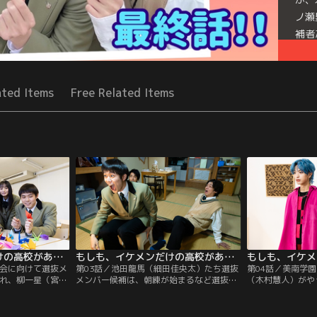
ノ瀬
補者
表が
Mor
ated Items
Free Related Items
Seri
もしも、イケメンだけの高校があったら（2022/01/22放送分）第02話
もしも、イケメンだけの高校があったら（2022/01/29放送分）第03話
大会に向けて選抜メ
第03話／池田龍馬（細田佳央太）たち選抜
第04話／美南学
され、柳一星（宮世
メンバー候補は、朝練が始まるなど選抜イ
（木村慧人）がや
実（藤原大祐）、
ケメン大会に向けて本格的に動き出す。学
ちの日本人高校生
）、一ノ瀬塁（内
園内では誰が選抜入りするか話題になる
顔はまるで韓流イ
藤枝喜輝）などイ
中、情報通の若林拓実（藤原大祐）は、最
若林拓実（藤原大