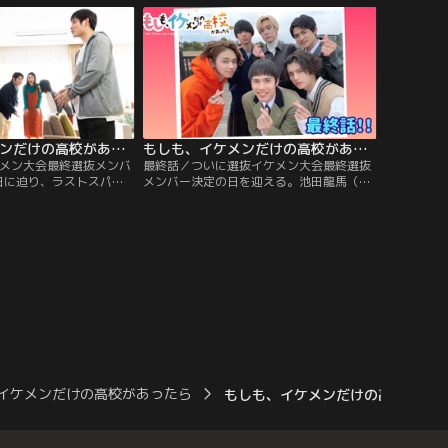
（藤枝喜輝）ら選抜イケ
の誰かが同級生を妊娠させたと書き込みが
々！そこで、人のいい池
あり、美南学園では大騒ぎになっていた！
太）を言いくるめて凛音
を探ることにする。
もしも、イケメンだけの高校があったら（2022/03/12放送分）第09話
もしも、イケメンだけの高校があったら（2022/03/19放送分）第10話（最終話）
ケメン大会最終選抜メンバ
最終話／ついに選抜イケメン大会最終選抜
日に迫り、ラストスパー
メンバー決定の日を迎える。池田龍馬（細
ン候補者たちはやる気に
田佳央太）は緊張しながら登校するが、若
な中、柳一星（宮世琉
林拓実（藤原大祐）や神宮源二郎（水沢林
（遠藤さくら）に告白す
太郎）、一ノ瀬塁（内藤秀一郎）、宇治原
しまった池田龍馬（細田
修（藤枝喜輝）らイケセン候補者たちに勇
勝ち目はないと落ち込
気づけられるうちに気持ちが吹っ切れ、い
ざ発表が行われる講堂へ向かう。
イケメンだけの高校があったら
もしも、イケメンだけの高校があった