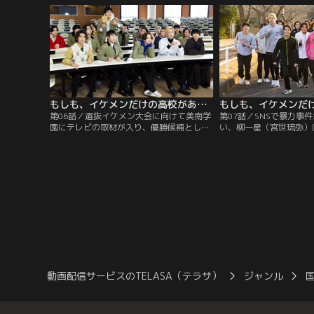
しき女性やおばあさんまで、多くの女性た
ケメンたちが続々と名前
ちが何やら色めき立っていた。
さかの平凡高校生・池田
太）も選ばれ…！
もしも、イケメンだけの高校があったら（2022/02/19放送分）第06話
第06話／選抜イケメン大会に向けて美南学
第07話／SNSで暴力事
園にテレビの取材が入り、優勝候補として
い、柳一星（宮世琉弥）
紹介される。世間の注目が高まったことで
学届けを出して美南学園
イケセン候補者たちは調子に乗るが、エー
風間勇気コーチ（速水も
スイケメン・柳一星（宮世琉弥）はそんな
連れ戻すミッションを課
浮かれるイケセン候補者たちに「自分は何
（細田佳央太）は、桜井
としてでも全国にいくんだ」と喝を入れ
ら）を頼ってなんとか柳
て、スパルタ特訓を強いる。
るも、「イケメンを放棄
れ、説得もできずに門前
まう。
動画配信サービスのTELASA（テラサ）
ジャンル