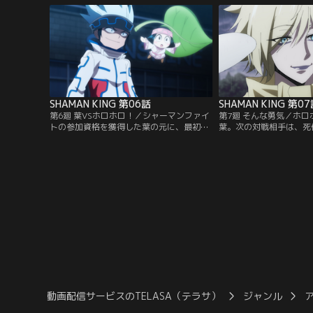
まん太は「木刀の竜」の異名を持つ不良・
殺そうとしている場面に
梅宮竜之介とトラブルになってしまう。葉
マンとして、悪戯に命を
はまん太を救うため、伝説の侍の霊・阿弥
許せない葉は、蓮に決闘
陀丸の力を借りて、木刀の竜に挑む…！
【提供：バンダイチャン
【提供：バンダイチャンネル】
SHAMAN KING 第06話
SHAMAN KING 第0
第6廻 葉VSホロホロ！／シャーマンファイ
第7廻 そんな勇気／ホ
トの参加資格を獲得した葉の元に、最初の
葉。次の対戦相手は、死
対戦相手の情報が送られてきた。高層ビル
クロマンサーのファウスト
の立ち並ぶ街中、北海道からやってきたシ
佇まいで現れたファウス
ャーマン・ホロホロと対峙する葉。雪と氷
を語る。次第に激しさを
を操るホロホロの猛攻を前に、苦戦する葉
さなか、ついにファウス
と阿弥陀丸が見つけた、わずかな勝機と
が姿を見せ始める…！【
は…！？【提供：バンダイチャンネル】
ャンネル】
動画配信サービスのTELASA（テラサ）
ジャンル