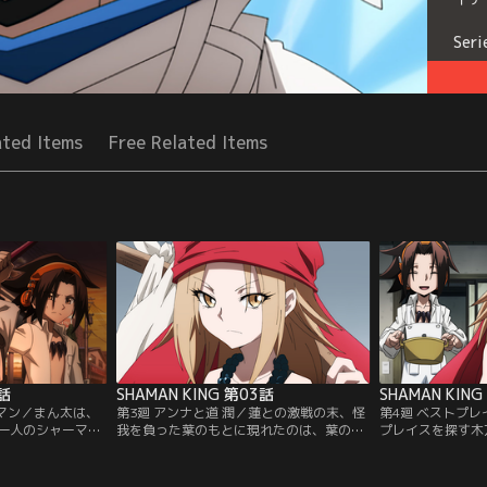
Seri
ated Items
Free Related Items
2話
SHAMAN KING 第03話
SHAMAN KIN
ーマン／まん太は、
第3廻 アンナと道 潤／蓮との激戦の末、怪
第4廻 ベストプ
一人のシャーマ
我を負った葉のもとに現れたのは、葉の許
プレイスを探す木
の目的は、強力な霊
嫁である恐山アンナだった。アンナはシャ
中々良い場所が見
れることだった。
ーマンの王を決める「シャーマンファイ
に、盗賊の悪霊・
を返り討ちにし、
ト」が間もなく開催されることを告げる。
太を人質にしてし