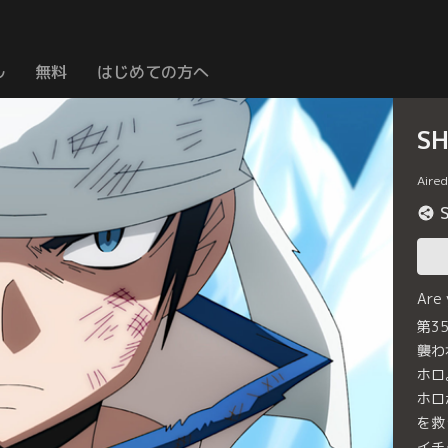
ル
無料
はじめての方へ
S
Aire
Are
第3
襲わ
ホロ
ホロ
を救
イチ