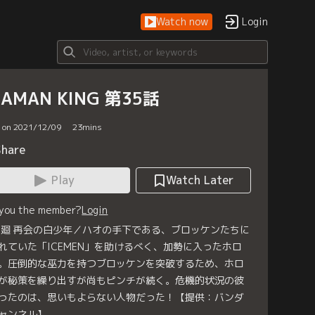
Watch now
Login
HAMAN KING 第35話
d on 2021/12/09
23
mins
Share
Play
Watch Later
 you the member?
Login
5廻 再会の白少年／ハオの手下である、ブロッケンたちに
れていた「ICEMEN」を助けるべく、加勢に入ったホロ
。圧倒的な巫力を持つブロッケンを突破するため、ホロ
が秘策を繰り出すが尚もピンチが続く。危機的状況の彼
ったのは、思いもよらない人物だった！【提供：バンダ
ャンネル】