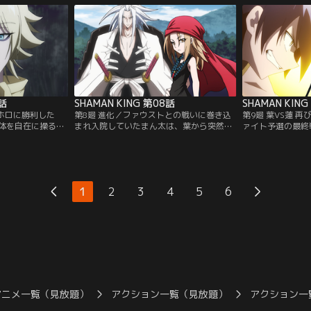
遭遇する。シャー
それから数日後、葉たちの前に、キョンシ
ある蜥蜴郎は、竜
奪おうとする蓮を
ーである李白竜を連れた女性・道 潤が現
わせ、葉たちの住
を申し込む…！
れ、弟である蓮の為に阿弥陀丸を奪おうと
卑怯な策を前に、
ネル】
戦いを挑まれる…！【提供：バンダイチャ
断とは？【提供：
ンネル】
7話
SHAMAN KING 第08話
SHAMAN KIN
ロホロに勝利した
第8廻 進化／ファウストとの戦いに巻き込
第9廻 葉VS蓮 
体を自在に操るネ
まれ入院していたまん太は、葉から突然
ァイト予選の最終
VIII世。穏やかな
「お前は友達じゃない」と突き放されてし
る運命の一戦、そ
トは、葉に己の夢
まう。失意の中、海外へ留学しようとする
闘を繰り広げた因
増していく戦いの
まん太だが、やはり葉のことが忘れられず
だった。すべてを
トの狂気と凶暴性
家族の元を飛び出す。そんな時、まん太が
猛攻に、葉と阿弥
提供：バンダイチ
出会ったのは意外な人物だった…！【提
る。迫り来る蓮。
1
2
3
4
5
6
供：バンダイチャンネル】
末、勝利を手にす
【提供：バンダイ
アニメ一覧（見放題）
アクション一覧（見放題）
アクション一