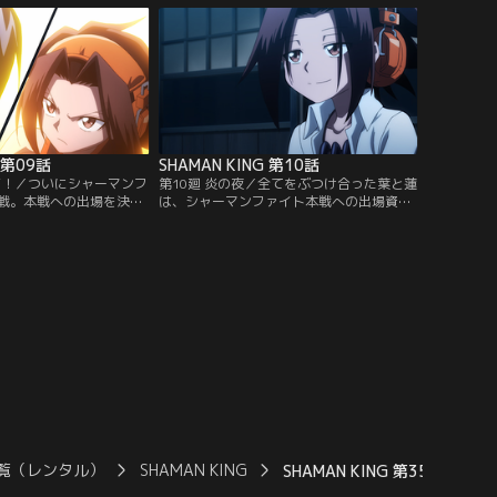
の仲間たちを無理やり従
シャーマンファイト参加のためのテストを
む民宿を襲撃。蜥蜴郎の
受けるが、五つの精霊を自在に操るシルバ
葉と阿弥陀丸が下した決
に、葉と阿弥陀丸は、たったの一撃すら入
バンダイチャンネル】
れられない。【提供：バンダイチャンネ
ル】
G 第09話
SHAMAN KING 第10話
再び！／ついにシャーマンフ
第10廻 炎の夜／全てをぶつけ合った葉と蓮
戦。本戦への出場を決め
は、シャーマンファイト本戦への出場資格
の対戦相手は、かつて激
を獲得。本戦出場を記念して、葉たちは蓮
縁のライバルである道 蓮
とホロホロを迎え、民宿「炎」で打ち上げ
破壊すると豪語する蓮の
を決行する。ある日、たまおと買い物に出
陀丸は何度も追い込まれ
ていた葉は、突然、怪しげな僧侶に襲われ
立ち上がる葉。激闘の
る。そんな2人のピンチを救ったのは、新
るのは、果たして…！？
たな能力に目覚めたあの男だった…！【提
チャンネル】
供：バンダイチャンネル】
覧（レンタル）
SHAMAN KING
SHAMAN KING 第35話