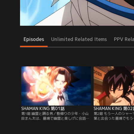
Episodes
Unlimited Related Items
PPV Rel
SHAMAN KING 第01話
SHAMAN KING 第0
第1廻 幽霊と踊る男／塾帰りの少年・小山
第2廻 もう一人のシャ
田まん太は、墓場で幽霊と楽しげに会話す
葉と出会った墓場でもう
る不思議な少年と出会う。少年の名は、麻
ン、道 蓮と出会う。蓮
倉 葉。霊と自在に交流し、その力を引き出
である阿弥陀丸を手に入
す「シャーマン」だった。そしてある日、
葉とまん太は、蓮が不良