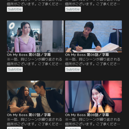
個所がございます。ご了承ください
個所がございます。ご了承ください
／字幕／第3話／急遽出張に同行す
／字幕／第4話／出張先で急接近し
Subtitle
Subtitle
ることになったニムは、宿泊先の予
た2人はお互いを意識し始める。手
約の関係でコウジと同じ部屋に泊ま
作りのお弁当2つをいそいそと持っ
ることに…！彼の寝顔を見ながら思
てきたニムとそれを見つめるコウ
わず居眠りし、商談に遅刻してしま
ジ。突然やってきた顧客のマークが
う。自分のミスで遅刻したことを取
会議に乱入、横暴な態度でコウジに
引先に謝って、苦手な酒を飲みカラ
迫る。新商品についてニムの提案を
オケで盛り上げたニム。コウジは泥
受け入れるも、コウジの元彼女であ
酔した彼女を…。
るアイドルを…。
Oh My Boss 第05話／字幕
Oh My Boss 第06話／字幕
※一部、同じシーンが繰り返される
※一部、同じシーンが繰り返される
個所がございます。ご了承ください
個所がございます。ご了承ください
／字幕／第5話／人事部に退職願を
／字幕／第6話／ニムは撮影がうま
Subtitle
Subtitle
出したニム。同時に先輩から、営業
くいったお礼がしたいというマーク
担当を兼務することにコウジが許可
の誘いを断り切れず、二人で夕食に
をしたと伝えられ、無理やり営業担
出かけてしまった。ニムが心配で会
当先の撮影スタジオに連れていかれ
社にこもって仕事を続けていたコウ
た。撮影現場では、顧客のマークが
ジは、働きすぎによる疲労から熱が
モデルの表情がコンセプトにあって
出て会社を休むことに。それを知っ
いないと激怒し、一時間以内に別の
たニムは、必要な書類や食べ物飲み
日本人モデルを連れて来いと…。
物を届けるため…。
Oh My Boss 第07話／字幕
Oh My Boss 第08話／字幕
※一部、同じシーンが繰り返される
※一部、同じシーンが繰り返される
個所がございます。ご了承ください
個所がございます。ご了承ください
／字幕／第7話／会社でレナとコウ
／字幕／第8話／ついに付き合うこ