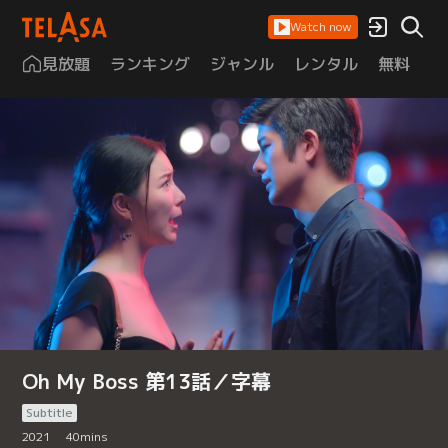
Watch now
見放題
ランキング
ジャンル
レンタル
無料
は
Oh My Boss 第13話／字幕
Subtitle
2021
40
mins