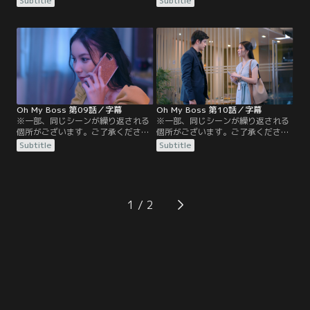
Subtitle
Subtitle
ジがキスしているところを目撃して
とになったコウジとニム。喜びのあ
しまったニムは、二人の関係が気に
まり浮かれるニムとは対照的に、コ
なり仕事が手につかない。いてもた
ウジは仕事場では二人の関係を頑な
ってもいられず、友達を呼び出して
に隠し、ニムのことをただの秘書と
お酒を飲んでいると、その店にコウ
して扱う。さらにニムは家族や友人
ジとレナが現れた。楽しげに会話す
から、日本人の男を簡単に信用して
る二人の様子を見ていられないニム
はいけないと釘を刺される。レナか
は…。
らは…。
Oh My Boss 第09話／字幕
Oh My Boss 第10話／字幕
※一部、同じシーンが繰り返される
※一部、同じシーンが繰り返される
個所がございます。ご了承ください
個所がございます。ご了承ください
／字幕／第9話／出張のため韓国へ
／字幕／第10話／顧客のマークが打
Subtitle
Subtitle
旅立ったボス。ニムはコウジへメッ
ち合わせのため会社にやってきた。
セージを送っても何日も返事がな
打ち合わせの後、マークに呼び止め
く、心配し始める。そんな中、同僚
られ、立ち話をするニム。そんな2
達がボスのSNSにレナと映った写真
人の姿に嫉妬したコウジはニムを連
を見つけ、「完璧なカップルだ」と
れ出し、誰もいない部屋でニムにキ
1
話しているのを見て、ますます不安
ス！その後、ニムの携帯に叔母から
をつのらせるニム。ようやくコウジ
電話がかかってきた。ニムの母に貸
と連絡が取れ…。
しているお金を代わりに…。