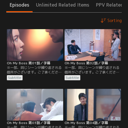
Episodes
Unlimited Related Items
PPV Related I
Sorting
Oh My Boss 第01話／字幕
Oh My Boss 第02話／字幕
※一部、同じシーンが繰り返される
※一部、同じシーンが繰り返される
個所がございます。ご了承ください
個所がございます。ご了承ください
／字幕／第1話／学生時代はバイト
／字幕／第2話／勤務初日、対面し
Subtitle
Subtitle
と勉強で忙しく、恋愛に縁のなかっ
たボスはなんとバーで出会ったアキ
たニム。日系広告代理店に就職が決
ツキコウジだった！彼はあの日の甘
まったお祝いに友人たちとバーにや
く魅力的な様子から一変、クールで
ってきた彼女は、日本人男性アキツ
やり手な広告マンの姿を見せる。全
キコウジと出会う。遊び人のような
てを忘れてしまったような彼の態度
振舞いのコウジに最初は頑なな態度
に、動揺を隠せないニム。先輩から
を見せるニムだったが、たまたま遭
押し付けられた大量の仕事に必死に
遇した…。
取り組む彼女を…。
Oh My Boss 第03話／字幕
Oh My Boss 第04話／字幕
※一部、同じシーンが繰り返される
※一部、同じシーンが繰り返される