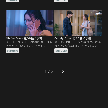
Subtitle
Subtitle
ジがキスしているところを目撃して
とになったコウジとニム。喜びのあ
しまったニムは、二人の関係が気に
まり浮かれるニムとは対照的に、コ
なり仕事が手につかない。いてもた
ウジは仕事場では二人の関係を頑な
ってもいられず、友達を呼び出して
に隠し、ニムのことをただの秘書と
お酒を飲んでいると、その店にコウ
して扱う。さらにニムは家族や友人
ジとレナが現れた。楽しげに会話す
から、日本人の男を簡単に信用して
る二人の様子を見ていられないニム
はいけないと釘を刺される。レナか
は…。
らは…。
Oh My Boss 第09話／字幕
Oh My Boss 第10話／字幕
※一部、同じシーンが繰り返される
※一部、同じシーンが繰り返される
個所がございます。ご了承ください
個所がございます。ご了承ください
／字幕／第9話／出張のため韓国へ
／字幕／第10話／顧客のマークが打
Subtitle
Subtitle
旅立ったボス。ニムはコウジへメッ
ち合わせのため会社にやってきた。
セージを送っても何日も返事がな
打ち合わせの後、マークに呼び止め
く、心配し始める。そんな中、同僚
られ、立ち話をするニム。そんな2
達がボスのSNSにレナと映った写真
人の姿に嫉妬したコウジはニムを連
を見つけ、「完璧なカップルだ」と
れ出し、誰もいない部屋でニムにキ
1
話しているのを見て、ますます不安
ス！その後、ニムの携帯に叔母から
をつのらせるニム。ようやくコウジ
電話がかかってきた。ニムの母に貸
と連絡が取れ…。
しているお金を代わりに…。