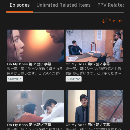
Episodes
Unlimited Related Items
PPV Related I
Sorting
Oh My Boss 第01話／字幕
Oh My Boss 第02話／字幕
※一部、同じシーンが繰り返される
※一部、同じシーンが繰り返される
個所がございます。ご了承ください
個所がございます。ご了承ください
／字幕／第1話／学生時代はバイト
／字幕／第2話／勤務初日、対面し
Subtitle
Subtitle
と勉強で忙しく、恋愛に縁のなかっ
たボスはなんとバーで出会ったアキ
たニム。日系広告代理店に就職が決
ツキコウジだった！彼はあの日の甘
まったお祝いに友人たちとバーにや
く魅力的な様子から一変、クールで
ってきた彼女は、日本人男性アキツ
やり手な広告マンの姿を見せる。全
キコウジと出会う。遊び人のような
てを忘れてしまったような彼の態度
振舞いのコウジに最初は頑なな態度
に、動揺を隠せないニム。先輩から
を見せるニムだったが、たまたま遭
押し付けられた大量の仕事に必死に
遇した…。
取り組む彼女を…。
Oh My Boss 第03話／字幕
Oh My Boss 第04話／字幕
※一部、同じシーンが繰り返される
※一部、同じシーンが繰り返される