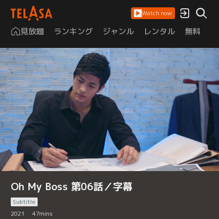
Watch now
見放題
ランキング
ジャンル
レンタル
無料
は
Oh My Boss 第06話／字幕
Subtitle
2021
47
mins