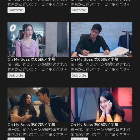
個所がございます。ご了承ください
個所がございます。ご了承ください
／字幕／第3話／急遽出張に同行す
／字幕／第4話／出張先で急接近し
Subtitle
Subtitle
ることになったニムは、宿泊先の予
た2人はお互いを意識し始める。手
約の関係でコウジと同じ部屋に泊ま
作りのお弁当2つをいそいそと持っ
ることに…！彼の寝顔を見ながら思
てきたニムとそれを見つめるコウ
わず居眠りし、商談に遅刻してしま
ジ。突然やってきた顧客のマークが
う。自分のミスで遅刻したことを取
会議に乱入、横暴な態度でコウジに
引先に謝って、苦手な酒を飲みカラ
迫る。新商品についてニムの提案を
オケで盛り上げたニム。コウジは泥
受け入れるも、コウジの元彼女であ
酔した彼女を…。
るアイドルを…。
Oh My Boss 第05話／字幕
Oh My Boss 第06話／字幕
※一部、同じシーンが繰り返される
※一部、同じシーンが繰り返される
個所がございます。ご了承ください
個所がございます。ご了承ください
／字幕／第5話／人事部に退職願を
／字幕／第6話／ニムは撮影がうま
Subtitle
Subtitle
出したニム。同時に先輩から、営業
くいったお礼がしたいというマーク
担当を兼務することにコウジが許可
の誘いを断り切れず、二人で夕食に
をしたと伝えられ、無理やり営業担
出かけてしまった。ニムが心配で会
当先の撮影スタジオに連れていかれ
社にこもって仕事を続けていたコウ
た。撮影現場では、顧客のマークが
ジは、働きすぎによる疲労から熱が
モデルの表情がコンセプトにあって
出て会社を休むことに。それを知っ
いないと激怒し、一時間以内に別の
たニムは、必要な書類や食べ物飲み
日本人モデルを連れて来いと…。
物を届けるため…。
Oh My Boss 第07話／字幕
Oh My Boss 第08話／字幕
※一部、同じシーンが繰り返される
※一部、同じシーンが繰り返される
個所がございます。ご了承ください
個所がございます。ご了承ください
／字幕／第7話／会社でレナとコウ
／字幕／第8話／ついに付き合うこ