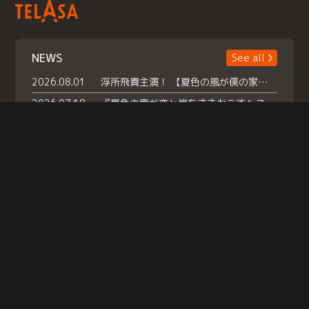
NEWS
See all
2026.08.01
浮所飛貴主演！ 【夏色の風が僕の家にやってきた】 本日よりテラサで独占配信スタート！
2026.07.18
『夏色の雲が恋と嵐をまきおこす』スペシャルメイキング 【Part1】2026年７月18日（土）23時30分～配信スタート！話題のシーンの裏側を大公開！豪華キャスト大集合！ 『武宮家 真夏の家族会議』開催！
2026.07.15
救命医・遥（今田）の《心揺さぶる過去》や、 麻酔科医・権野（船越英一郎）の《謎多きプライベート》など… 《知られざるエピソード》を独占配信！
Help
|
Company Profile
|
Act on Specified Commercial Transactions
|
Terms of Service
|
Privacy Policy
© TELASA CORPORATION, All Rights Reserved.