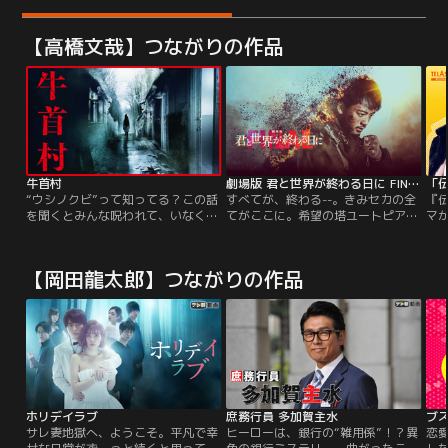
【高橋文哉】つながりの作品
牛首村
劇場版 君と世界が終わる日に FINAL
“ウシノクビ”って知ってる？この話
すべてが、終わる--。きみセカの全
『
を聞くとみんな呪われて、いなくな
てがここに。希望の塔ユートピア。
マ
るんだって。“私がもうひとりい
しかしそこは、人間の欲望が生み出
（
る…？”奏音（Koki,）は、ある心霊
した絶望の塔だった。ユートピアで
あ
動画に映った、自分そっくりの女子
はこの世界を救い出す唯一の方法、
に
【岡田龍太郎】つながりの作品
高生を見て驚愕する。牛首マスクを
ゴーレムと呼ばれる化け物に対する
真
無理やり被せられ、廃墟に閉じ込め
ワクチンを研究していた。特殊な抗
原
られたところで、映像は途切れた。
体を持つ一人の少女を研究材料にし
ェ
彼女は誰なのか？妙な胸騒ぎと、忍
て--。少女の名前はミライ。間宮響
性
び寄る恐怖。
の娘。響はユートピアに集った5人
ーム
の男たちと共に…。
ホリデイラブ
庶務行員 多加賀主水
ブス
サレ妻地獄へ、ようこそ。平凡で幸
ヒーローは、銀行の“雑用係”！？異
恋