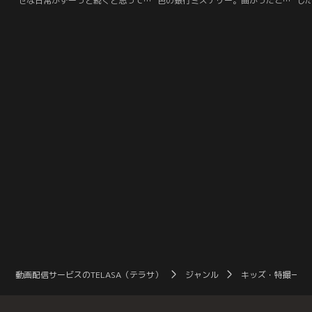
せな日常がずーっと続くと思ってい
色の銀行ミステリー。曲がったこと
し
た。まさか、こんなどん底へと突き
は許さない、忖度とは無縁--そんな
端
落される日が来るなんて…。これ
熱い正義感ゆえに世界を放浪するハ
れ
は“あなたかもしれない物語”。夫婦
メとなり、ワケあって現在は“庶務
務
の恋愛サスペンス×夫婦再構築の物
行員”、つまり銀行の“雑用係”とし
み
語。かつてない胸騒ぎと感動が同居
て勤務する男、多加賀主水（高橋克
2
する新ドラマ誕生！
典）。彼が巨悪に挑む姿を描く『庶
カ
務行員 多加賀主水』シリーズ。
謎
動画配信サービスのTELASA（テラサ）
ジャンル
キッズ・特撮一覧