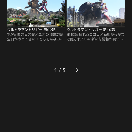
して……別のウルトラマン！！トリ
スデッセイ号を取り戻すため、ケン
ガーとGUTS-SELECTの新たな戦い
ゴとハルキ、そしてGUTS-SELECT
が始まる！？
の仲間たちが共に立ち上がる！
ウルトラマントリガー 第09話
ウルトラマントリガー 第10話
第9話 あの日の翼／ユナの18歳の誕
第10話 揺れるココロ／石板から今ま
生日がやってきた！でもそんなおめ
で隠されていた新たな情報が見つか
でたい日なのに、石化闇魔獣ガーゴ
る！だがそんな中、ユナにはダーゴ
ルゴンが超古代から蘇ってしまう。
ンの魔の手が迫ろうとしていた！ ユ
怪獣が迫る中現れた謎の黄色い戦闘
ナの危機を救うため駆け付けたケン
機、ついに語られるシズマ会長の過
ゴとアキトだが、なんだかダーゴン
去、そしてユナの出生に隠された秘
の様子が普通じゃない…。えぇ！？
密とは一体！？
ダーゴンがユナに恋をした！？
1