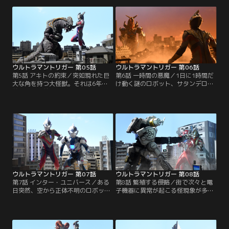
か！？そして暗雲をまとい現れたガ
ラを呼び覚ませてしまう！街に危機
ゾートに、GUTS-SELECTも大苦
が迫る時、ケンゴはみんなを笑顔に
戦！こうなったら高速の動きで全部
するためにトリガーに変身する！！
まとめて解決だ！ケンゴ！！
ウルトラマントリガー 第05話
ウルトラマントリガー 第06話
第5話 アキトの約束／突如現れた巨
第6話 一時間の悪魔／1日に1時間だ
大な角を持つ大怪獣。それは6年
け動く謎のロボット、サタンデロ
前、人類の前に現れた最初の怪獣・
ス。超強力なバリアは、トリガーの
デスドラゴだった。再び姿を見せた
あらゆる攻撃をも通さない。連戦連
デスドラゴを前にして、アキトの様
敗のトリガーとGUTS-SELECTは、
子が少しおかしい。“始まりの”怪獣
バリア攻略の方法を模索するが、そ
とアキトとの因縁とは！？そして、
の糸口さえつかめない…。そんな彼
ケンゴはアキトを笑顔に出来るの
らの前に現れたのは、意外な人物だ
か！？
った！？
ウルトラマントリガー 第07話
ウルトラマントリガー 第08話
第7話 インター・ユニバース／ある
第8話 繁殖する侵略／街で次々と電
日突然、空から正体不明のロボット
子機器に異常が起こる怪現象が多発
が落ちてきた！それに続くように
する！！それは世界中の重要施設に
次々とやってくる来訪者達。変な鳥
まで侵入し、影響を及ぼし始める。
を肩に乗っけた宇宙人、GUTS-
そして遂にはナースデッセイ号のシ
SELECTとは違う謎の防衛隊員。そ
ステムまで奪われてしまう！？ナー