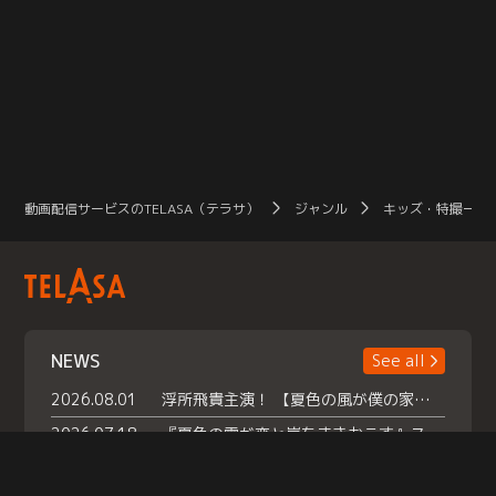
動画配信サービスのTELASA（テラサ）
ジャンル
キッズ・特撮一覧
NEWS
See all
2026.08.01
浮所飛貴主演！ 【夏色の風が僕の家にやってきた】 本日よりテラサで独占配信スタート！
2026.07.18
『夏色の雲が恋と嵐をまきおこす』スペシャルメイキング 【Part1】2026年７月18日（土）23時30分～配信スタート！話題のシーンの裏側を大公開！豪華キャスト大集合！ 『武宮家 真夏の家族会議』開催！
2026.07.15
救命医・遥（今田）の《心揺さぶる過去》や、 麻酔科医・権野（船越英一郎）の《謎多きプライベート》など… 《知られざるエピソード》を独占配信！