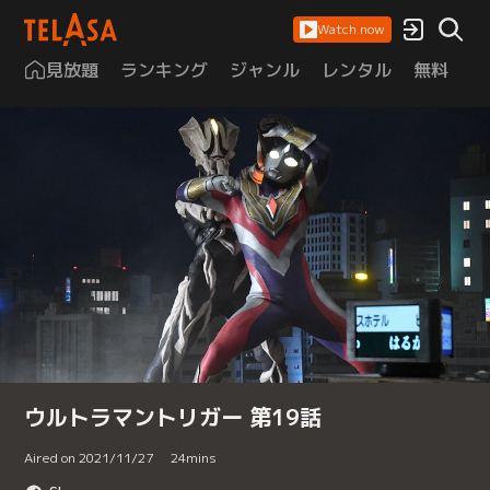
Watch now
見放題
ランキング
ジャンル
レンタル
無料
は
ウルトラマントリガー 第19話
Aired on 2021/11/27
24
mins