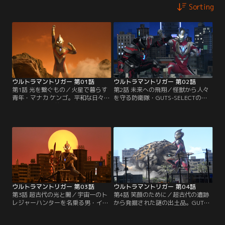
Sorting
ウルトラマントリガー 第01話
ウルトラマントリガー 第02話
第1話 光を繋ぐもの／火星で暮らす
第2話 未来への飛翔／怪獣から人々
青年・マナカ ケンゴ。平和な日々を
を守る防衛隊・GUTS-SELECTの一
送っていた彼の前に、突然怪獣ゴル
員となり地球にやってきたケンゴの
バーが現れ街は大混乱に！そんな
前に、吸血怪獣ギマイラが現れる！
中、火星の地下深くで眠る巨大な石
さらに復活した第2の闇の巨人ダー
像と運命的な出会いを果たす。ケン
ゴンも！その圧倒的超パワーに対抗
ゴが超古代の光と一つになった時、
するには、トリガーもパワーを上げ
彼の運命が激しく動き出す！
るしかない！新たな力が目覚める時
だ！！
ウルトラマントリガー 第03話
ウルトラマントリガー 第04話
第3話 超古代の光と闇／宇宙一のト
第4話 笑顔のために／超古代の遺跡
レジャーハンターを名乗る男・イグ
から発掘された謎の出土品。GUTS-
ニスがユナを狙ってやってきた！彼
SELECTが調査をしている最中、イ
がユナを狙う理由は一体何なの
グニスが狙ったそのお宝がオカグビ